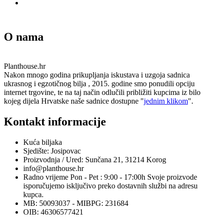
O nama
Planthouse.hr
Nakon mnogo godina prikupljanja iskustava i uzgoja sadnica
ukrasnog i egzotičnog bilja , 2015. godine smo ponudili opciju
internet trgovine, te na taj način odlučili približiti kupcima iz bilo
kojeg dijela Hrvatske naše sadnice dostupne "
jednim klikom
".
Kontakt informacije
Kuća biljaka
Sjedište: Josipovac
Proizvodnja / Ured: Sunčana 21, 31214 Korog
info@planthouse.hr
Radno vrijeme Pon - Pet : 9:00 - 17:00h Svoje proizvode
isporučujemo isključivo preko dostavnih službi na adresu
kupca.
MB: 50093037 - MIBPG: 231684
OIB: 46306577421