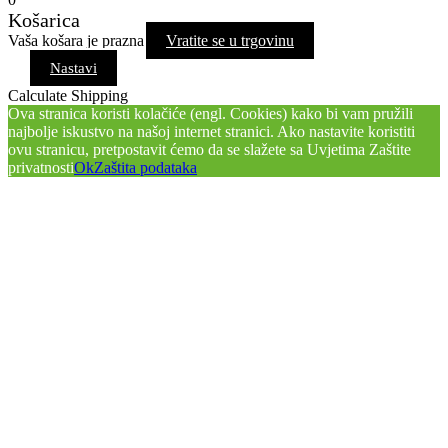
Košarica
Vaša košara je prazna
Vratite se u trgovinu
Nastavi
Calculate Shipping
Ova stranica koristi kolačiće (engl. Cookies) kako bi vam pružili
najbolje iskustvo na našoj internet stranici. Ako nastavite koristiti
ovu stranicu, pretpostavit ćemo da se slažete sa Uvjetima Zaštite
privatnosti
Ok
Zaštita podataka