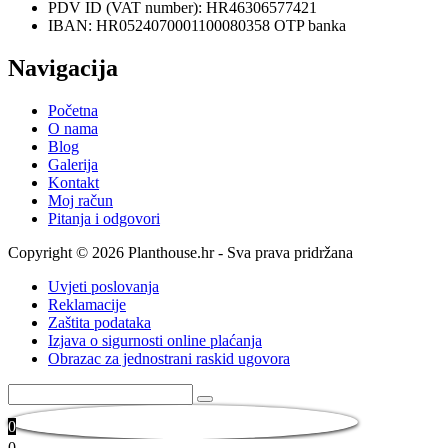
PDV ID (VAT number): HR46306577421
IBAN: HR0524070001100080358 OTP banka
Navigacija
Početna
O nama
Blog
Galerija
Kontakt
Moj račun
Pitanja i odgovori
Copyright © 2026 Planthouse.hr - Sva prava pridržana
Uvjeti poslovanja
Reklamacije
Zaštita podataka
Izjava o sigurnosti online plaćanja
Obrazac za jednostrani raskid ugovora
0
0