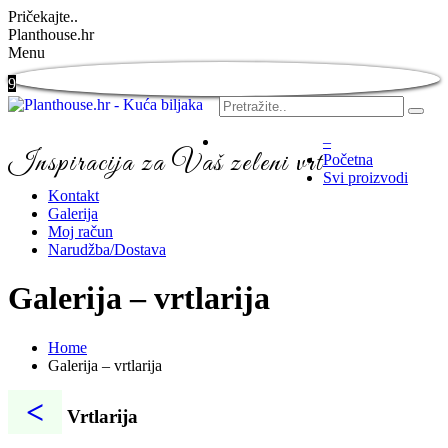
Pričekajte..
Planthouse.hr
Menu
9
–
Inspiracija za Vaš zeleni vrt
Početna
Svi proizvodi
Kontakt
Galerija
Moj račun
Narudžba/Dostava
Galerija – vrtlarija
Home
Galerija – vrtlarija
<
Vrtlarija