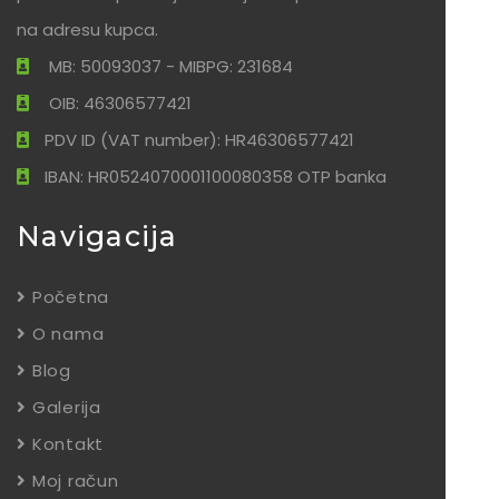
na adresu kupca.
MB: 50093037 - MIBPG: 231684
OIB: 46306577421
PDV ID (VAT number): HR46306577421
IBAN: HR0524070001100080358 OTP banka
Navigacija
Početna
O nama
Blog
Galerija
Kontakt
Moj račun