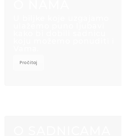
O NAMA
U biljke koje uzgajamo
ulažemo puno ljubavi
kako bi dobili sadnicu
koju možemo ponuditi i
Vama.
Pročitaj
O SADNICAMA