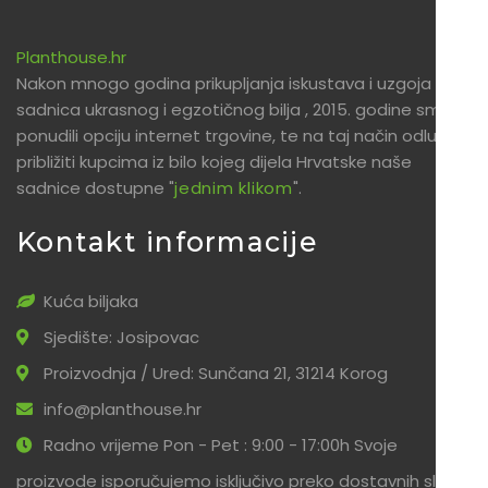
Planthouse.hr
Nakon mnogo godina prikupljanja iskustava i uzgoja
sadnica ukrasnog i egzotičnog bilja , 2015. godine smo
ponudili opciju internet trgovine, te na taj način odlučili
približiti kupcima iz bilo kojeg dijela Hrvatske naše
sadnice dostupne "
jednim klikom
".
Kontakt informacije
Kuća biljaka
Sjedište: Josipovac
Proizvodnja / Ured: Sunčana 21, 31214 Korog
info@planthouse.hr
Radno vrijeme Pon - Pet : 9:00 - 17:00h Svoje
proizvode isporučujemo isključivo preko dostavnih službi