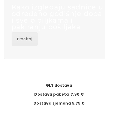
Kako izgledaju sadnice u
određeno godišnje doba
i sve o biljkama i
pakiranju pošiljaka
Pročitaj
GLS dostava
Dostava paketa 7,90 €
Dostava sjemena 5.75 €