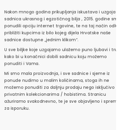
Nakon mnogo godina prikupljanja iskustava i uzgoja
sadnica ukrasnog i egzotičnog bilja , 2015. godine smo
ponudili opciju internet trgovine, te na taj način odlučili
približiti kupcima iz bilo kojeg dijela Hrvatske naše
sadnice dostupne „jednim klikom“.
U sve biljke koje uzgajamo ulažemo puno ljubavi i truda
kako bi u konačnici dobili sadnicu koju možemo
ponuditi i Vama.
Mi smo mala proizvodnja, i sve sadnice i sjeme iz
ponude nudimo u malim količinama, stoga ih ne
možemo ponuditi za daljnju prodaju nego isključivo
privatnim kolekcionarima / hobistima. Stranicu
ažuriramo svakodnevno, te je sve objavljeno i spremno
za isporuku.