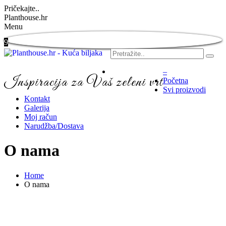
Pričekajte..
Planthouse.hr
Menu
9
–
Inspiracija za Vaš zeleni vrt
Početna
Svi proizvodi
Kontakt
Galerija
Moj račun
Narudžba/Dostava
O nama
Home
O nama