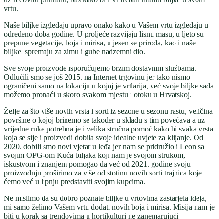
vrtu.
Naše biljke izgledaju upravo onako kako u Vašem vrtu izgledaju u
određeno doba godine. U proljeće razvijaju lisnu masu, u ljeto su
prepune vegetacije, boja i mirisa, u jesen se priroda, kao i naše
biljke, spremaju za zimu i gube nadzemni dio.
Sve svoje proizvode isporučujemo brzim dostavnim službama.
Odlučili smo se još 2015. na Internet trgovinu jer tako nismo
ograničeni samo na lokaciju u kojoj je vrtlarija, već svoje biljke sada
možemo pronaći u skoro svakom mjestu i otoku u Hrvatskoj.
Želje za što više novih vrsta i sorti iz sezone u sezonu rastu, veličina
površine o kojoj brinemo se također u skladu s tim povećava a uz
vrijedne ruke potrebna je i velika stručna pomoć kako bi svaka vrsta
koja se sije i proizvodi dobila svoje idealne uvjete za klijanje. Od
2020. dobili smo novi vjetar u leđa jer nam se pridružio i Leon sa
svojim OPG-om Kuća biljaka koji nam je svojom strukom,
iskustvom i znanjem pomogao da već od 2021. godine svoju
proizvodnju proširimo za više od stotinu novih sorti trajnica koje
ćemo već u lipnju predstaviti svojim kupcima.
Ne mislimo da su dobro poznate biljke u vrtovima zastarjela ideja,
mi samo želimo Vašem vrtu dodati novih boja i mirisa. Misija nam je
biti u korak sa trendovima u hortikulturi ne zanemarujući