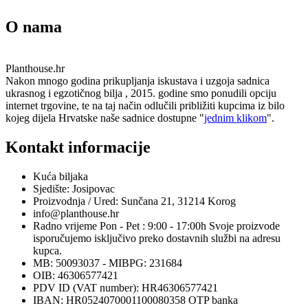
O nama
Planthouse.hr
Nakon mnogo godina prikupljanja iskustava i uzgoja sadnica
ukrasnog i egzotičnog bilja , 2015. godine smo ponudili opciju
internet trgovine, te na taj način odlučili približiti kupcima iz bilo
kojeg dijela Hrvatske naše sadnice dostupne "
jednim klikom
".
Kontakt informacije
Kuća biljaka
Sjedište: Josipovac
Proizvodnja / Ured: Sunčana 21, 31214 Korog
info@planthouse.hr
Radno vrijeme Pon - Pet : 9:00 - 17:00h Svoje proizvode
isporučujemo isključivo preko dostavnih službi na adresu
kupca.
MB: 50093037 - MIBPG: 231684
OIB: 46306577421
PDV ID (VAT number): HR46306577421
IBAN: HR0524070001100080358 OTP banka