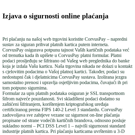
Izjava o sigurnosti online plaćanja
Pri plaćanju na našoj web trgovini koristite CorvusPay – napredni
sustav za siguran prihvat platnih kartica putem interneta.
CorvusPay osigurava potpunu tajnost Vaših kartičnih podataka već
od trenutka kada ih upišete u CorvusPay platni formular. Platni
podaci prosljeđuju se šifrirano od Vašeg web preglednika do banke
koja je izdala Vašu karticu. Naša trgovina nikada ne dolazi u kontakt
s cjelovitim podacima o Vašoj platnoj kartici. Također, podaci su
nedostupni čak i djelatnicima CorvusPay sustava. Izolirana jezgra
samostalno prenosi i upravlja osjetljivim podacima, čuvajući ih pri
tom potpuno sigurnima.
Formular za upis platnih podataka osiguran je SSL transportnom
šifrom najveće pouzdanosti. Svi skladišteni podaci dodatno su
zaštićeni šifriranjem, korištenjem kriptografskog uređaja
certificiranog prema FIPS 140-2 Level 3 standardu. CorvusPay
zadovoljava sve zahtjeve vezane uz sigurnost on-line plaćanja
propisane od strane vodećih kartičnih brandova, odnosno posluje
sukladno normi – PCI DSS Level 1 – najviši sigurnosni standard
industrije platnih kartica. Pri plaćanju karticama uvrštenim u 3-D