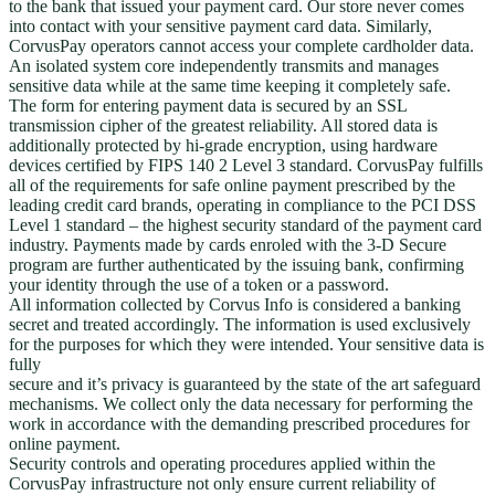
to the bank that issued your payment card. Our store never comes
into contact with your sensitive payment card data. Similarly,
CorvusPay operators cannot access your complete cardholder data.
An isolated system core independently transmits and manages
sensitive data while at the same time keeping it completely safe.
The form for entering payment data is secured by an SSL
transmission cipher of the greatest reliability. All stored data is
additionally protected by hi-grade encryption, using hardware
devices certified by FIPS 140 2 Level 3 standard. CorvusPay fulfills
all of the requirements for safe online payment prescribed by the
leading credit card brands, operating in compliance to the PCI DSS
Level 1 standard – the highest security standard of the payment card
industry. Payments made by cards enroled with the 3-D Secure
program are further authenticated by the issuing bank, confirming
your identity through the use of a token or a password.
All information collected by Corvus Info is considered a banking
secret and treated accordingly. The information is used exclusively
for the purposes for which they were intended. Your sensitive data is
fully
secure and it’s privacy is guaranteed by the state of the art safeguard
mechanisms. We collect only the data necessary for performing the
work in accordance with the demanding prescribed procedures for
online payment.
Security controls and operating procedures applied within the
CorvusPay infrastructure not only ensure current reliability of