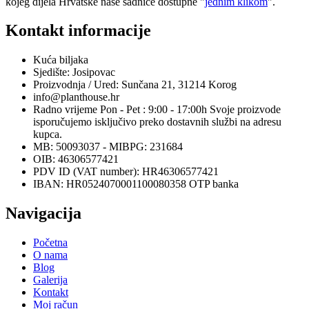
kojeg dijela Hrvatske naše sadnice dostupne "
jednim klikom
".
Kontakt informacije
Kuća biljaka
Sjedište: Josipovac
Proizvodnja / Ured: Sunčana 21, 31214 Korog
info@planthouse.hr
Radno vrijeme Pon - Pet : 9:00 - 17:00h Svoje proizvode
isporučujemo isključivo preko dostavnih službi na adresu
kupca.
MB: 50093037 - MIBPG: 231684
OIB: 46306577421
PDV ID (VAT number): HR46306577421
IBAN: HR0524070001100080358 OTP banka
Navigacija
Početna
O nama
Blog
Galerija
Kontakt
Moj račun