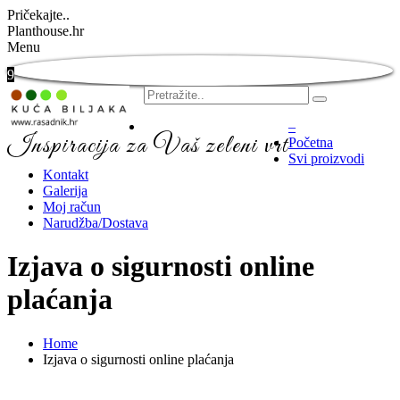
Pričekajte..
Planthouse.hr
Menu
9
–
Inspiracija za Vaš zeleni vrt
Početna
Svi proizvodi
Kontakt
Galerija
Moj račun
Narudžba/Dostava
Izjava o sigurnosti online
plaćanja
Home
Izjava o sigurnosti online plaćanja