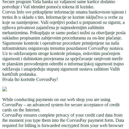
Secure program Vaša banka uz valjanost same kartice dodatno
potvrđuje i Vaš identitet pomoću tokena ili lozinke.
Corvus Info sve prikupljene informacije smatra bankovnom tajnom i
tretira ih u skladu s tim. Informacije se koriste isključivo u svrhe za
koje su namijenjene. Vaši osjetljivi podaci u potpunosti su sigurni, a
njihova privatnost zajamčena je najmodernijim zaštitnim
mehanizmima. Prikupljaju se samo podaci nužni za obavljanje posla
sukladno propisanim zahtjevnim procedurama za on-line plaćanje.
Sigurnosne kontrole i operativne procedure primijenjene na našu
infrastrukturu osiguravaju trenutnu pouzdanost CorvusPay sustava.
Uz to održavanjem stroge kontrole pristupa, redovitim praćenjem
sigurnosti i dubinskim provjerama za sprječavanje ranjivosti mreže
te planskim provođenjem odredbi o informacijskoj sigurnosti trajno
održavaju i unaprjeđuju stupanj sigurnosti sustava zaštitom Vaših
kartičnih podataka.
Hvala što koristite CorvusPay!
While conducting payments on our web shop you are using
CorvusPay – an advanced system for secure acceptance of credit
cards on the Internet.
CorvusPay ensures complete privacy of your credit card data from
the moment you type them into the CorvusPay payment form. Data
required for billing is forwarded encrypted from your web browser