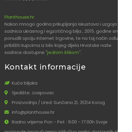
Planthouse.hr
Nakon mnogo godina prikupljanja iskustava i uzgoja
sadnica ukrasnog i egzotičnog bilja , 2015. godine smo
ponudili opciju internet trgovine, te na taj način odlučili
približiti kupcima iz bilo kojeg dijela Hrvatske naše
sadnice dostupne "
jednim klikom
".
Kontakt informacije
Kuća biljaka
Sjedište: Josipovac
Proizvodnja / Ured: Sunčana 21, 31214 Korog
info@planthouse.hr
Radno vrijeme Pon - Pet : 9:00 - 17:00h Svoje
proizvode isporučujemo isključivo preko dostavnih službi