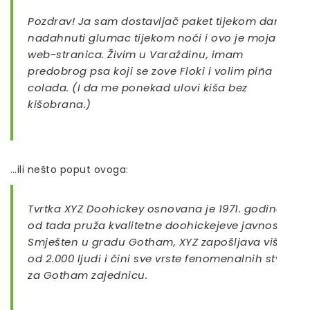
Pozdrav! Ja sam dostavljač paket tijekom dana,
nadahnuti glumac tijekom noći i ovo je moja
web-stranica. Živim u Varaždinu, imam
predobrog psa koji se zove Floki i volim piña
colada. (I da me ponekad ulovi kiša bez
kišobrana.)
…ili nešto poput ovoga:
Tvrtka XYZ Doohickey osnovana je 1971. godine i
od tada pruža kvalitetne doohickejeve javnosti.
Smješten u gradu Gotham, XYZ zapošljava više
od 2.000 ljudi i čini sve vrste fenomenalnih stvari
za Gotham zajednicu.