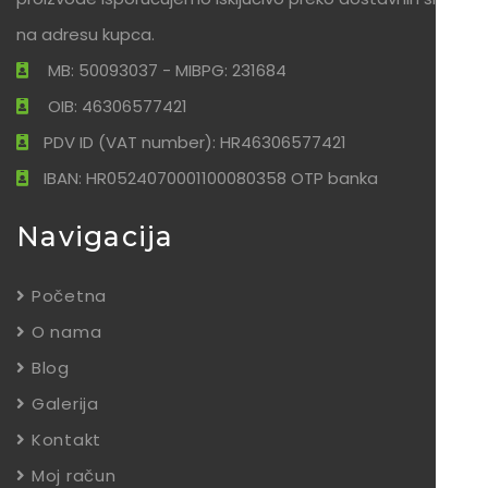
na adresu kupca.
MB: 50093037 - MIBPG: 231684
OIB: 46306577421
PDV ID (VAT number): HR46306577421
IBAN: HR0524070001100080358 OTP banka
Navigacija
Početna
O nama
Blog
Galerija
Kontakt
Moj račun