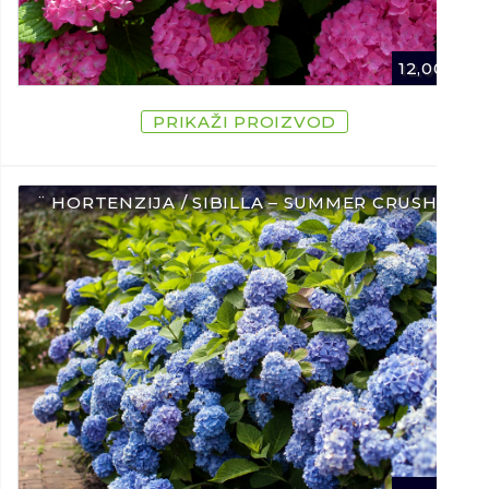
12,00
€
PRIKAŽI PROIZVOD
¨ HORTENZIJA / SIBILLA – SUMMER CRUSH ¨