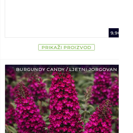
Chili
Ostalo sjeme
9,90
€
PRIKAŽI PROIZVOD
¨ BURGUNDY CANDY / LJETNI JORGOVAN ¨