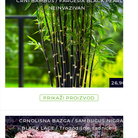
¨ CRNI BAMBUS / FARGESIA BLACK PEARL /
NEINVAZIVAN ¨
26,90
€
PRIKAŽI PROIZVOD
¨ CRNOLISNA BAZGA / SAMBUCUS NIGRA
BLACK LACE / Trogodišnje sadnice ¨