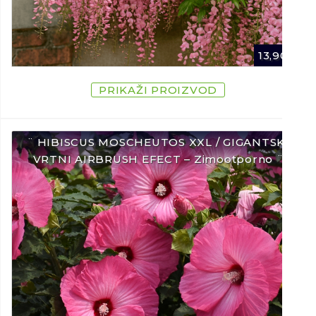
13,90
€
PRIKAŽI PROIZVOD
¨ HIBISCUS MOSCHEUTOS XXL / GIGANTSKI
VRTNI AIRBRUSH EFECT – Zimootporno ¨