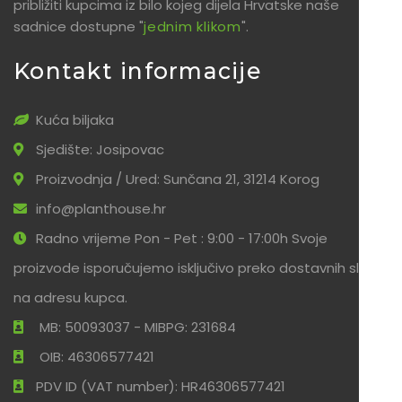
približiti kupcima iz bilo kojeg dijela Hrvatske naše
sadnice dostupne "
jednim klikom
".
Kontakt informacije
Kuća biljaka
Sjedište: Josipovac
Proizvodnja / Ured: Sunčana 21, 31214 Korog
info@planthouse.hr
Radno vrijeme Pon - Pet : 9:00 - 17:00h Svoje
proizvode isporučujemo isključivo preko dostavnih službi
na adresu kupca.
MB: 50093037 - MIBPG: 231684
OIB: 46306577421
PDV ID (VAT number): HR46306577421