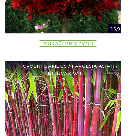
25,90
€
PRIKAŽI PROIZVOD
¨ CRVENI BAMBUS / FARGESIA ASIAN /
NEINVAZIVAN ¨