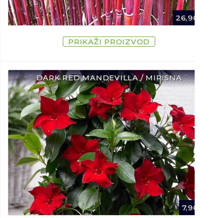
26,90
€
PRIKAŽI PROIZVOD
¨ DARK RED MANDEVILLA / MIRISNA ¨
7,90
€