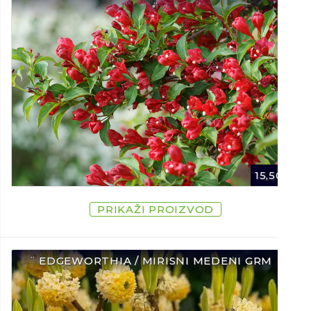
¨
15,50
€
PRIKAŽI PROIZVOD
¨ EDGEWORTHIA / MIRISNI MEDENI GRM ¨