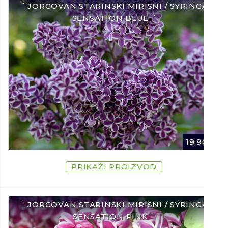
¨ JORGOVAN STARINSKI MIRISNI / SYRINGA
SENSATION BLUE ¨
19,90
€
PRIKAŽI PROIZVOD
¨ JORGOVAN STARINSKI MIRISNI / SYRINGA
SENSATION PINK ¨