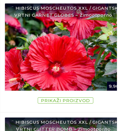
¨ HIBISCUS MOSCHEUTOS XXL / GIGANTSKI
VRTNI GARNET GLOBES – Zimootporno ¨
9,90
€
PRIKAŽI PROIZVOD
¨ HIBISCUS MOSCHEUTOS XXL / GIGANTSKI
VRTNI GLITTER BOMB – Zimootporno ¨