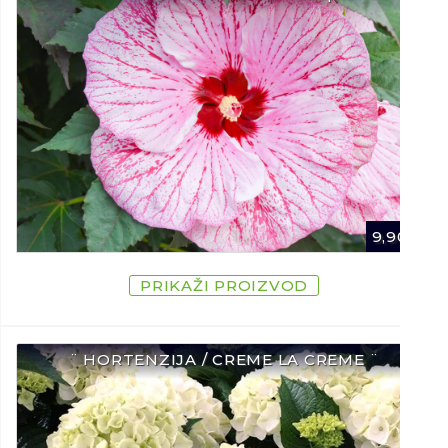
9,90
€
PRIKAŽI PROIZVOD
¨ HORTENZIJA / CREME LA CREME ¨