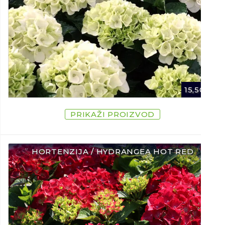
15,50
€
PRIKAŽI PROIZVOD
¨ HORTENZIJA / HYDRANGEA HOT RED ¨