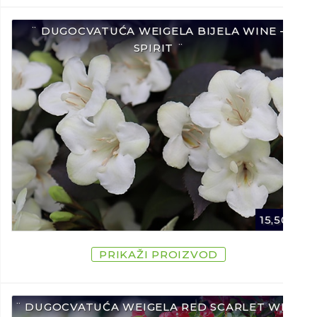
¨ DUGOCVATUĆA WEIGELA BIJELA WINE –
SPIRIT ¨
15,50
€
PRIKAŽI PROIZVOD
¨ DUGOCVATUĆA WEIGELA RED SCARLET WINE