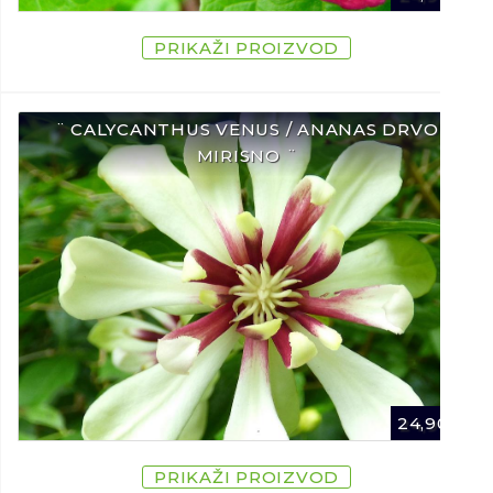
PRIKAŽI PROIZVOD
¨ CALYCANTHUS VENUS / ANANAS DRVO
MIRISNO ¨
24,90
€
PRIKAŽI PROIZVOD