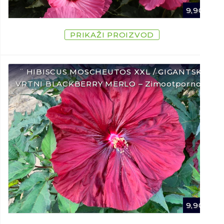
9,90
€
PRIKAŽI PROIZVOD
¨ HIBISCUS MOSCHEUTOS XXL / GIGANTSKI
VRTNI BLACKBERRY MERLO – Zimootporno ¨
9,90
€