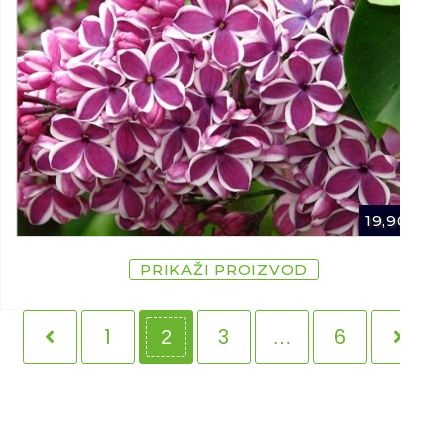
19,90
€
PRIKAŽI PROIZVOD
1
3
6
2
…