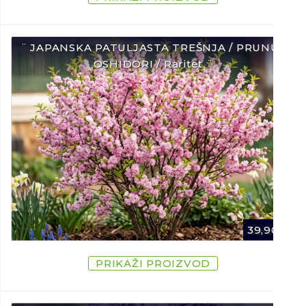
¨ JAPANSKA PATULJASTA TREŠNJA / PRUNUS
OSHIDORI / Raritet ¨
39,90
€
PRIKAŽI PROIZVOD