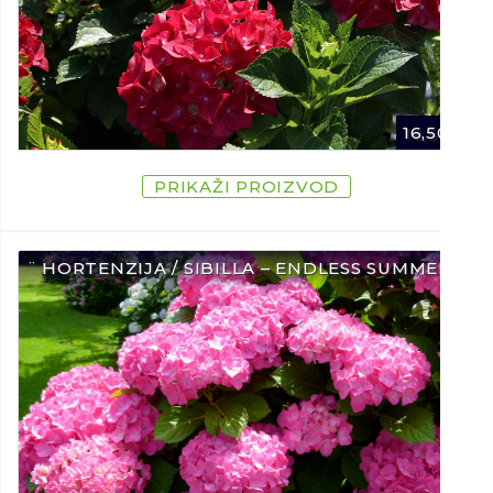
16,50
€
PRIKAŽI PROIZVOD
¨ HORTENZIJA / SIBILLA – ENDLESS SUMMER ¨