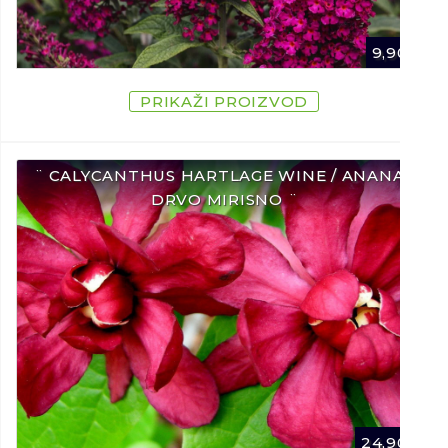
9,90
€
PRIKAŽI PROIZVOD
¨ CALYCANTHUS HARTLAGE WINE / ANANAS
DRVO MIRISNO ¨
24,90
€