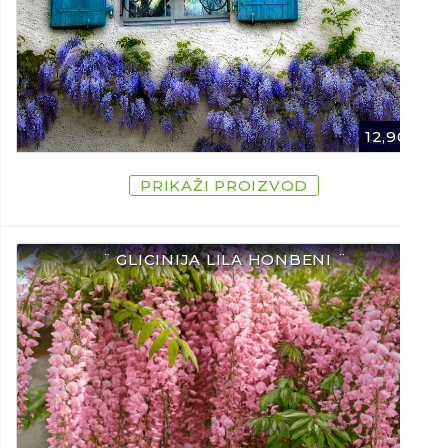
12,90
€
PRIKAŽI PROIZVOD
¨ GLICINIJA LILA HONBENI ¨