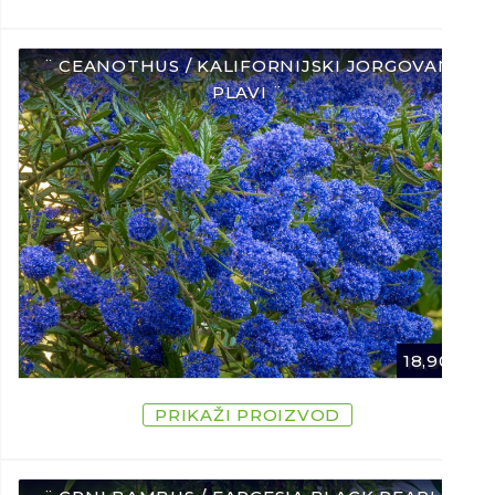
¨ CEANOTHUS / KALIFORNIJSKI JORGOVAN
PLAVI ¨
18,90
€
PRIKAŽI PROIZVOD