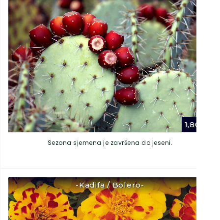
1,80
€
Sezona sjemena je završena do jeseni.
-Kadifa / Bolero-