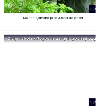
1,50
€
Sezona sjemena je završena do jeseni.
-Divlja rukola / Pogodna za cjelogodišnji uzgoj-
1,50
€