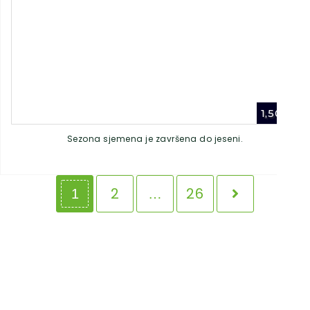
1,50
€
Sezona sjemena je završena do jeseni.
2
26
1
…