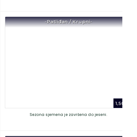
-Patliđan / Krupni-
1,50
€
Sezona sjemena je završena do jeseni.