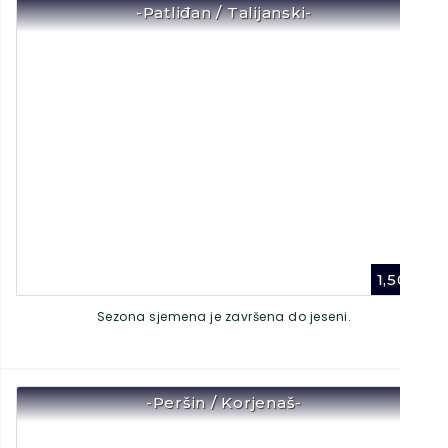
-Patliđan / Talijanski-
1,50
€
Sezona sjemena je završena do jeseni.
-Peršin / Korjenaš-