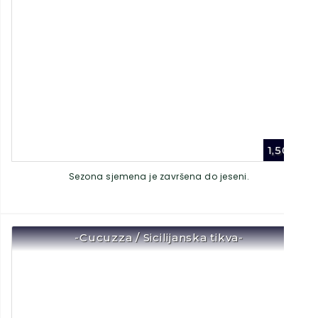
1,50
€
Sezona sjemena je završena do jeseni.
-Cucuzza / Sicilijanska tikva-