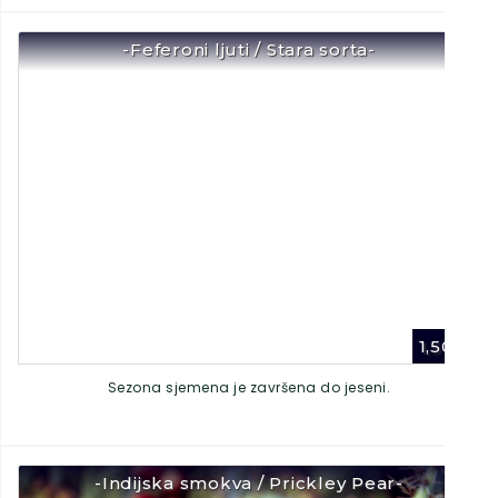
-Feferoni ljuti / Stara sorta-
1,50
€
Sezona sjemena je završena do jeseni.
-Indijska smokva / Prickley Pear-