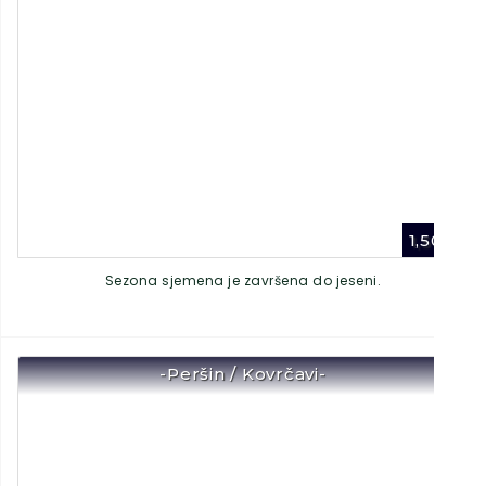
1,50
€
Sezona sjemena je završena do jeseni.
-Peršin / Kovrčavi-