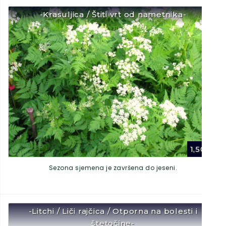
-Krasuljica / Štiti vrt od nametnika-
1,50
€
Sezona sjemena je završena do jeseni.
-Litchi / Liči rajčica / Otporna na bolesti i
štetočine-