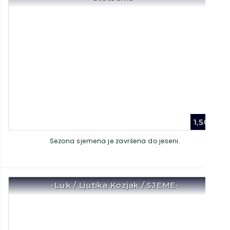
1,50
€
Sezona sjemena je završena do jeseni.
-Luk / Ljutika Kozjak / SJEME-