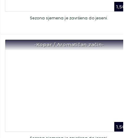
1,50
€
Sezona sjemena je završena do jeseni.
-Kopar / Aromatičan začin-
1,50
€