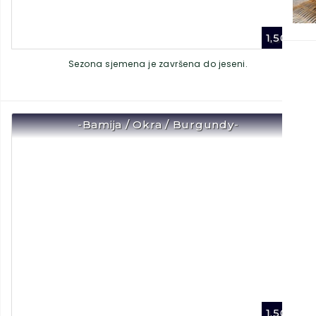
1,50
€
Sezona sjemena je završena do jeseni.
-Bamija / Okra / Burgundy-
1,50
€