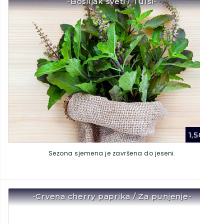
-Bosiljak sveti / Tulsi-
1,50
€
Sezona sjemena je završena do jeseni.
-Crvena cherry paprika / Za punjenje-