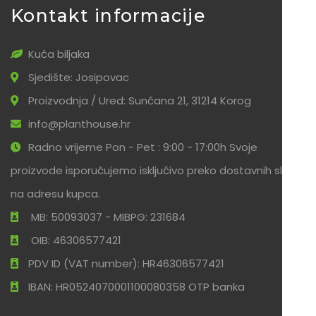
Kontakt informacije
Kuća biljaka
Sjedište: Josipovac
Proizvodnja / Ured: Sunčana 21, 31214 Korog
info@planthouse.hr
Radno vrijeme Pon - Pet : 9:00 - 17:00h Svoje
proizvode isporučujemo isključivo preko dostavnih službi
na adresu kupca.
MB: 50093037 - MIBPG: 231684
OIB: 46306577421
PDV ID (VAT number): HR46306577421
IBAN: HR0524070001100080358 OTP banka