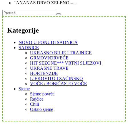
¨ ANANAS DRVO ZELENO –…
Kategorije
NOVO U PONUDI SADNICA
SADNICE
UKRASNO BILJE I TRAJNICE
GRMOVI/DRVEĆE
HIT SEZONE*** VRTNI SLJEZOVI
UKRASNE TRAVE
HORTENZIJE
LJEKOVITO I ZAČINSKO
VOĆE / BOBIČASTO VOĆE
Sjeme
Sjeme povrća
Rajčice
Chili
Ostalo sjeme