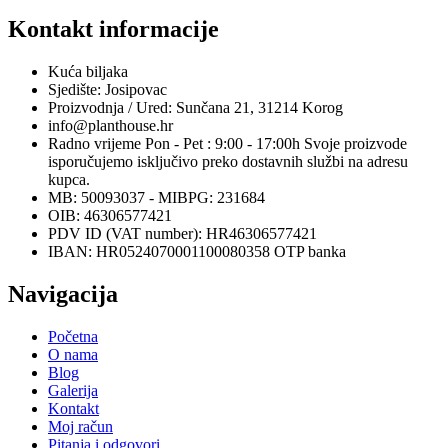
Kontakt informacije
Kuća biljaka
Sjedište: Josipovac
Proizvodnja / Ured: Sunčana 21, 31214 Korog
info@planthouse.hr
Radno vrijeme Pon - Pet : 9:00 - 17:00h Svoje proizvode
isporučujemo isključivo preko dostavnih službi na adresu
kupca.
MB: 50093037 - MIBPG: 231684
OIB: 46306577421
PDV ID (VAT number): HR46306577421
IBAN: HR0524070001100080358 OTP banka
Navigacija
Početna
O nama
Blog
Galerija
Kontakt
Moj račun
Pitanja i odgovori