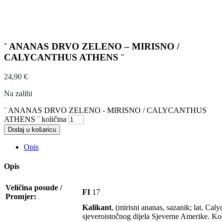
¨ ANANAS DRVO ZELENO – MIRISNO /
CALYCANTHUS ATHENS ¨
24,90
€
Na zalihi
¨ ANANAS DRVO ZELENO - MIRISNO / CALYCANTHUS
ATHENS ¨ količina
Dodaj u košaricu
Opis
Opis
Veličina posude /
FI
17
Promjer:
Kalikant
, (mirisni ananas, sazanik; lat. Cal
sjeveroistočnog dijela Sjeverne Amerike. Kod