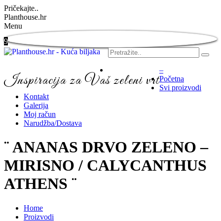
Pričekajte..
Planthouse.hr
Menu
9
–
Inspiracija za Vaš zeleni vrt
Početna
Svi proizvodi
Kontakt
Galerija
Moj račun
Narudžba/Dostava
¨ ANANAS DRVO ZELENO –
MIRISNO / CALYCANTHUS
ATHENS ¨
Home
Proizvodi