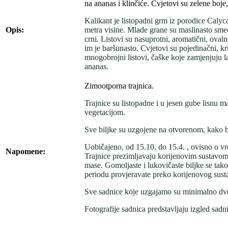
na ananas i klinčiće. Cvjetovi su zelene boj
Kalikant je listopadni grm iz porodice Calyca
Opis:
metra visine. Mlade grane su maslinasto smeđ
crni. Listovi su nasuprotni, aromatični, ovalno 
im je baršunasto. Cvjetovi su pojedinačni, k
mnogobrojni listovi, čaške koje zamjenjuju l
ananas.
Zimootporna trajnica.
Trajnice su listopadne i u jesen gube lisnu ma
vegetacijom.
Sve biljke su uzgojene na otvorenom, kako b
Uobičajeno, od 15.10. do 15.4. , ovisno o v
Napomene:
Trajnice prezimljavaju korijenovim sustavom,
mase. Gomoljaste i lukovičaste biljke se ta
periodu provjeravate preko korijenovog sust
Sve sadnice koje uzgajamo su minimalno dvo
Fotografije sadnica predstavljaju izgled sadn