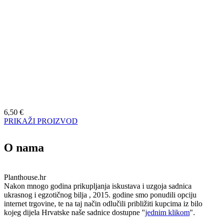
6,50
€
PRIKAŽI PROIZVOD
O nama
Planthouse.hr
Nakon mnogo godina prikupljanja iskustava i uzgoja sadnica
ukrasnog i egzotičnog bilja , 2015. godine smo ponudili opciju
internet trgovine, te na taj način odlučili približiti kupcima iz bilo
kojeg dijela Hrvatske naše sadnice dostupne "
jednim klikom
".