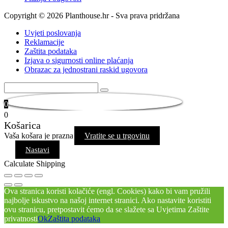
Copyright © 2026 Planthouse.hr - Sva prava pridržana
Uvjeti poslovanja
Reklamacije
Zaštita podataka
Izjava o sigurnosti online plaćanja
Obrazac za jednostrani raskid ugovora
0
0
Košarica
Vaša košara je prazna
Vratite se u trgovinu
Nastavi
Calculate Shipping
Ova stranica koristi kolačiće (engl. Cookies) kako bi vam pružili
najbolje iskustvo na našoj internet stranici. Ako nastavite koristiti
ovu stranicu, pretpostavit ćemo da se slažete sa Uvjetima Zaštite
privatnosti
Ok
Zaštita podataka