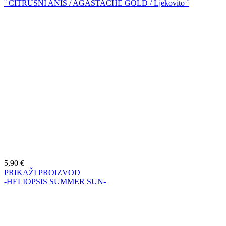
¨ CITRUSNI ANIS / AGASTACHE GOLD / Ljekovito ¨
5,90
€
PRIKAŽI PROIZVOD
-HELIOPSIS SUMMER SUN-