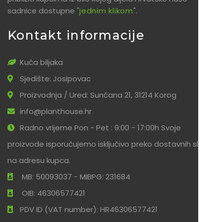
sadnice dostupne "
jednim klikom
".
Kontakt informacije
Kuća biljaka
Sjedište: Josipovac
Proizvodnja / Ured: Sunčana 21, 31214 Korog
info@planthouse.hr
Radno vrijeme Pon - Pet : 9:00 - 17:00h Svoje
proizvode isporučujemo isključivo preko dostavnih službi
na adresu kupca.
MB: 50093037 - MIBPG: 231684
OIB: 46306577421
PDV ID (VAT number): HR46306577421