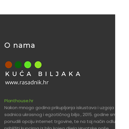
O nama
Planthouse.hr
Nakon mnogo godina prikupljanja iskustava i uzgoja
sadnica ukrasnog i egzotičnog bilja , 2015. godine smo
ponudili opciju internet trgovine, te na taj način odlučili
približiti kupcima iz bilo kojeg dijela Hrvatske naše