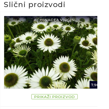
Slični proizvodi
¨ ECHINACEA VIRGIN ¨
7,90
€
PRIKAŽI PROIZVOD