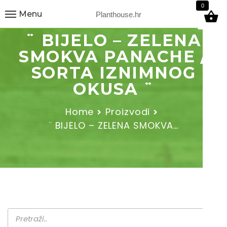
9
0
Menu
Planthouse.hr
¨ BIJELO – ZELENA
SMOKVA PANACHE /
SORTA IZNIMNOG
OKUSA ¨
Home
Proizvodi
¨ BIJELO – ZELENA SMOKVA…