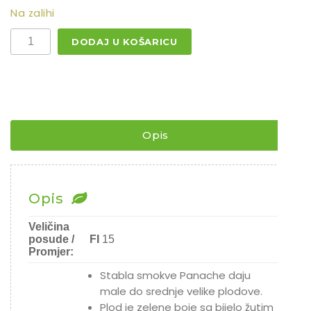
Na zalihi
¨
DODAJ U KOŠARICU
BIJELO
-
ZELENA
SMOKVA
PANACHE
/
Sorta
iznimnog
Opis
okusa
¨
količina
Opis
Veličina
posude /
FI
15
Promjer:
Stabla smokve Panache daju
male do srednje velike plodove.
Plod je zelene boje sa bijelo žutim