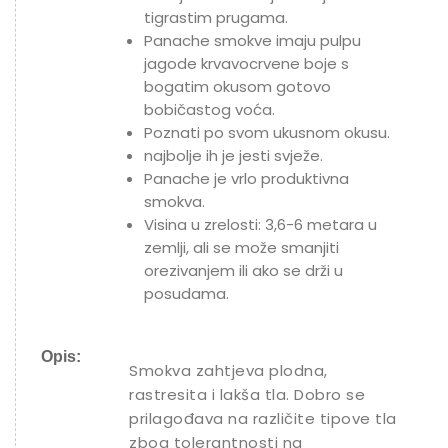
tigrastim prugama.
Panache smokve imaju pulpu
jagode krvavocrvene boje s
bogatim okusom gotovo
bobičastog voća.
Poznati po svom ukusnom okusu.
najbolje ih je jesti svježe.
Panache je vrlo produktivna
smokva.
Visina u zrelosti: 3,6-6 metara u
zemlji, ali se može smanjiti
orezivanjem ili ako se drži u
posudama.
Opis:
Smokva zahtjeva plodna,
rastresita i lakša tla. Dobro se
prilagođava na različite tipove tla
zbog tolerantnosti na