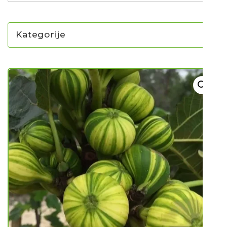
Kategorije
NOVO U PONUDI SADNICA
SADNICE
UKRASNO BILJE I TRAJNICE
GRMOVI/DRVEĆE
HIT SEZONE*** VRTNI SLJEZOVI
UKRASNE TRAVE
HORTENZIJE
LJEKOVITO I ZAČINSKO
VOĆE / BOBIČASTO VOĆE
Sjeme