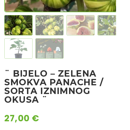
Sjeme povrća
Rajčice
Chili
Ostalo sjeme
¨ BIJELO – ZELENA
SMOKVA PANACHE /
SORTA IZNIMNOG
OKUSA ¨
27,00
€