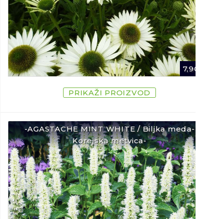
7,90
€
PRIKAŽI PROIZVOD
-AGASTACHE MINT WHITE / Biljka meda-
Korejska metvica-