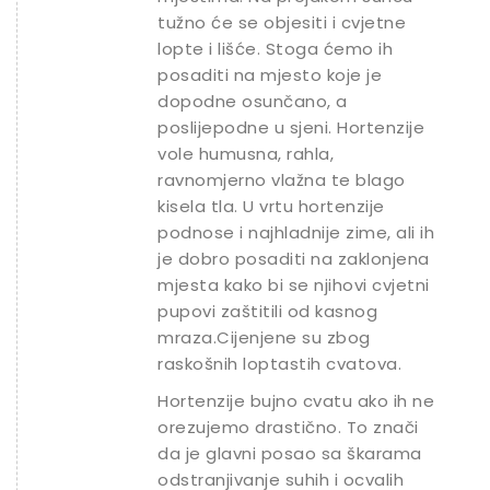
tužno će se objesiti i cvjetne
lopte i lišće. Stoga ćemo ih
posaditi na mjesto koje je
dopodne osunčano, a
poslijepodne u sjeni. Hortenzije
vole humusna, rahla,
ravnomjerno vlažna te blago
kisela tla. U vrtu hortenzije
podnose i najhladnije zime, ali ih
je dobro posaditi na zaklonjena
mjesta kako bi se njihovi cvjetni
pupovi zaštitili od kasnog
mraza.Cijenjene su zbog
raskošnih loptastih cvatova.
Hortenzije bujno cvatu ako ih ne
orezujemo drastično. To znači
da je glavni posao sa škarama
odstranjivanje suhih i ocvalih