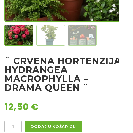
Sjeme
Sjeme povrća
Rajčice
Chili
Ostalo sjeme
¨ CRVENA HORTENZIJA /
HYDRANGEA
MACROPHYLLA –
DRAMA QUEEN ¨
12,50
€
¨
DODAJ U KOŠARICU
CRVENA