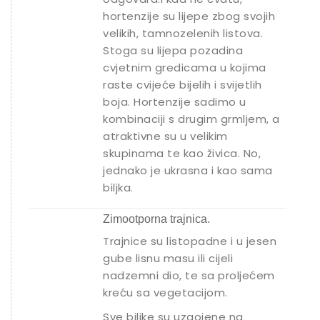
hortenzije su lijepe zbog svojih
velikih, tamnozelenih listova.
Stoga su lijepa pozadina
cvjetnim gredicama u kojima
raste cvijeće bijelih i svijetlih
boja. Hortenzije sadimo u
kombinaciji s drugim grmljem, a
atraktivne su u velikim
skupinama te kao živica. No,
jednako je ukrasna i kao sama
biljka.
Zimootporna trajnica.
Trajnice su listopadne i u jesen
gube lisnu masu ili cijeli
nadzemni dio, te sa proljećem
kreću sa vegetacijom.
Sve biljke su uzgojene na