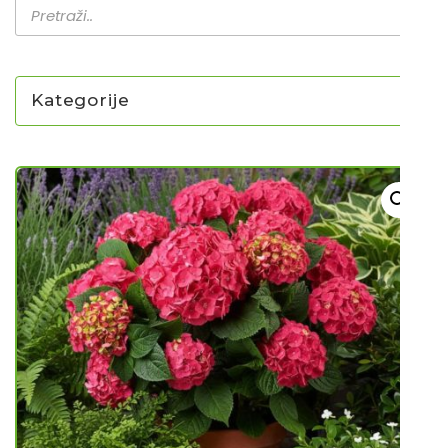
Kategorije
NOVO U PONUDI SADNICA
SADNICE
UKRASNO BILJE I TRAJNICE
GRMOVI/DRVEĆE
HIT SEZONE*** VRTNI SLJEZOVI
UKRASNE TRAVE
HORTENZIJE
LJEKOVITO I ZAČINSKO
VOĆE / BOBIČASTO VOĆE