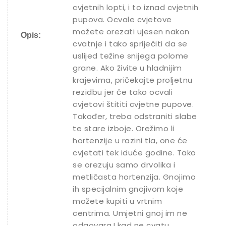
cvjetnih lopti, i to iznad cvjetnih
pupova. Ocvale cvjetove
možete orezati ujesen nakon
Opis:
cvatnje i tako spriječiti da se
uslijed težine snijega polome
grane. Ako živite u hladnijim
krajevima, pričekajte proljetnu
rezidbu jer će tako ocvali
cvjetovi štititi cvjetne pupove.
Također, treba odstraniti slabe
te stare izboje. Orežimo li
hortenzije u razini tla, one će
cvjetati tek iduće godine. Tako
se orezuju samo drvolika i
metličasta hortenzija. Gnojimo
ih specijalnim gnojivom koje
možete kupiti u vrtnim
centrima. Umjetni gnoj im ne
odgovara.I kad ne cvatu,