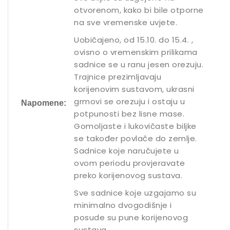
otvorenom, kako bi bile otporne
na sve vremenske uvjete.
Uobičajeno, od 15.10. do 15.4. ,
ovisno o vremenskim prilikama
sadnice se u ranu jesen orezuju.
Trajnice prezimljavaju
korijenovim sustavom, ukrasni
grmovi se orezuju i ostaju u
Napomene:
potpunosti bez lisne mase.
Gomoljaste i lukovičaste biljke
se također povlače do zemlje.
Sadnice koje naručujete u
ovom periodu provjeravate
preko korijenovog sustava.
Sve sadnice koje uzgajamo su
minimalno dvogodišnje i
posude su pune korijenovog
sustava.