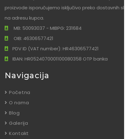
proizvode isporučujemo isključivo preko dostavnih službi
na adresu kupca.
MB: 50093037 - MIBPG: 231684
OIB: 46306577421
PDV ID (VAT number): HR46306577421
IBAN: HR0524070001100080358 OTP banka
Navigacija
Početna
O nama
Blog
Galerija
Kontakt