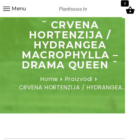
9
0
Menu
Planthouse.hr
¨ CRVENA
HORTENZIJA /
HYDRANGEA
MACROPHYLLA –
DRAMA QUEEN ¨
Home
Proizvodi
¨ CRVENA HORTENZIJA / HYDRANGEA…