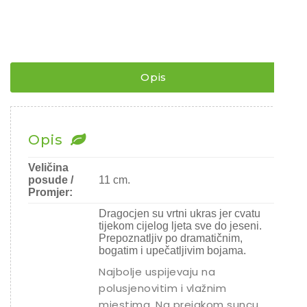
HORTENZIJA
/
HYDRANGEA
MACROPHYLLA
-
DRAMA
QUEEN
Opis
¨
količina
Opis
Veličina
posude /
11 cm.
Promjer:
Dragocjen su vrtni ukras jer cvatu
tijekom cijelog ljeta sve do jeseni.
Prepoznatljiv po dramatičnim,
bogatim i upečatljivim bojama.
Najbolje uspijevaju na
polusjenovitim i vlažnim
mjestima. Na prejakom suncu