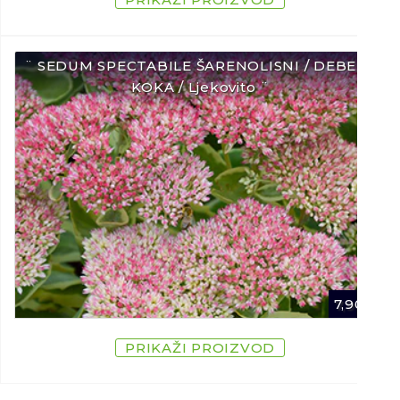
¨ SEDUM SPECTABILE ŠARENOLISNI / DEBELA
KOKA / Ljekovito ¨
7,90
€
PRIKAŽI PROIZVOD