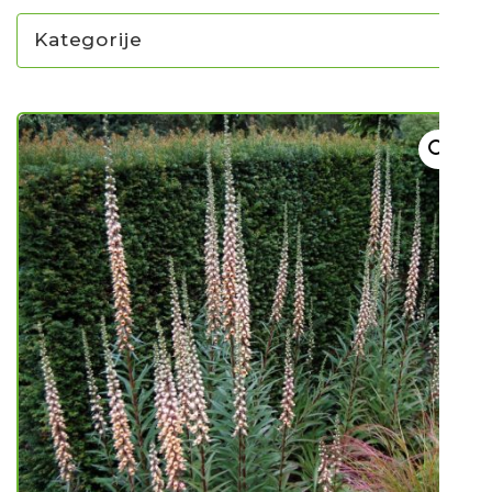
Kategorije
NOVO U PONUDI SADNICA
SADNICE
UKRASNO BILJE I TRAJNICE
GRMOVI/DRVEĆE
HIT SEZONE*** VRTNI SLJEZOVI
UKRASNE TRAVE
HORTENZIJE
LJEKOVITO I ZAČINSKO
VOĆE / BOBIČASTO VOĆE
Sjeme
Sjeme povrća