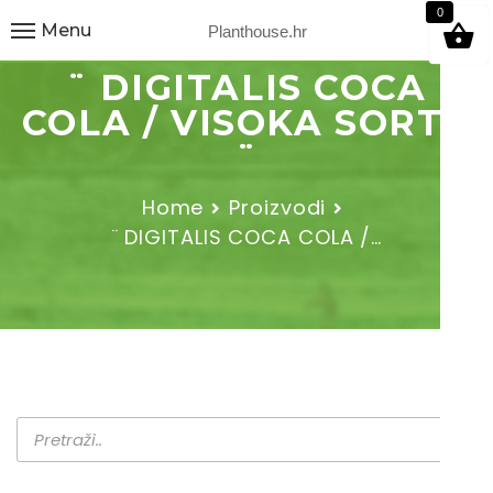
9
0
Menu
Planthouse.hr
¨ DIGITALIS COCA
COLA / VISOKA SORTA
¨
Home
Proizvodi
¨ DIGITALIS COCA COLA /…