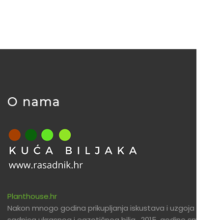
O nama
Planthouse.hr
Nakon mnogo godina prikupljanja iskustava i uzgoja
sadnica ukrasnog i egzotičnog bilja , 2015. godine smo