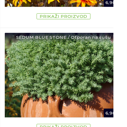
6,90
€
PRIKAŽI PROIZVOD
¨ SEDUM BLUE STONE / Otporan na sušu ¨
6,90
€
PRIKAŽI PROIZVOD