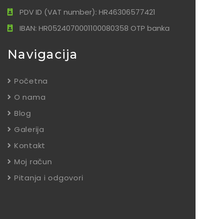
PDV ID (VAT number): HR46306577421
IBAN: HR0524070001100080358 OTP banka
Navigacija
Početna
O nama
Blog
Galerija
Kontakt
Moj račun
Pitanja i odgovori