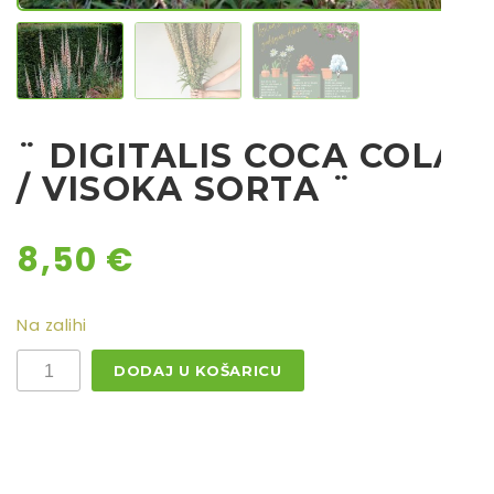
Rajčice
Chili
Ostalo sjeme
¨ DIGITALIS COCA COLA
/ VISOKA SORTA ¨
8,50
€
Na zalihi
¨
DODAJ U KOŠARICU
DIGITALIS
COCA
COLA
/
Visoka
sorta