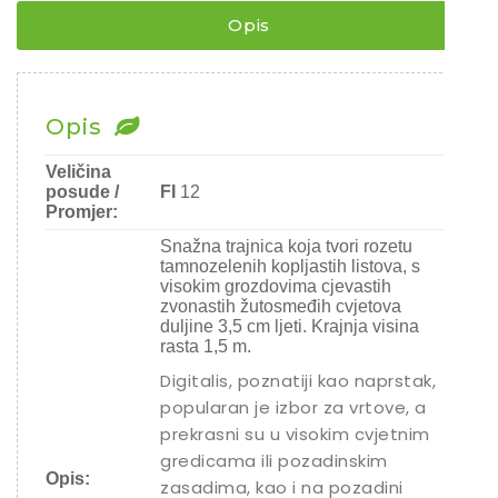
¨
količina
Opis
Opis
Veličina
posude /
FI
12
Promjer:
Snažna trajnica koja tvori rozetu
tamnozelenih kopljastih listova, s
visokim grozdovima cjevastih
zvonastih žutosmeđih cvjetova
duljine 3,5 cm ljeti. Krajnja visina
rasta 1,5 m.
Digitalis, poznatiji kao naprstak,
popularan je izbor za vrtove, a
prekrasni su u visokim cvjetnim
gredicama ili pozadinskim
Opis:
zasadima, kao i na pozadini