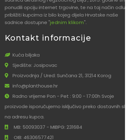
ponudili opciju internet trgovine, te na taj način odlučili
približiti kupcima iz bilo kojeg dijela Hrvatske naše
sadnice dostupne "
jednim klikom
".
Kontakt informacije
Kuća biljaka
Sjedište: Josipovac
Proizvodnja / Ured: Sunčana 21, 31214 Korog
info@planthouse.hr
Radno vrijeme Pon - Pet : 9:00 - 17:00h Svoje
proizvode isporučujemo isključivo preko dostavnih službi
na adresu kupca.
MB: 50093037 - MIBPG: 231684
OIB: 46306577421