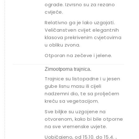
ograde. Izvrsno su za rezano
cvijeće.
Relativno ga je lako uzgajati.
Veličanstven cvijet elegantnih
klasova prekrivenim cvjetovima
u obliku zvona.
Otporan na zečeve i jelene.
Zimootporna trajnica.
Trajnice su listopadne i u jesen
gube lisnu masu ili cijeli
nadzemni dio, te sa proljećem
kreću sa vegetacijom.
Sve biljke su uzgojene na
otvorenom, kako bi bile otporne
na sve vremenske uvjete.
Uobičajeno, od 15.10. do 15.4. ,