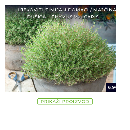
¨ LJEKOVITI TIMIJAN DOMAĆI / MAJČINA
DUŠICA – THYMUS VULGARIS ¨
6,90
€
PRIKAŽI PROIZVOD