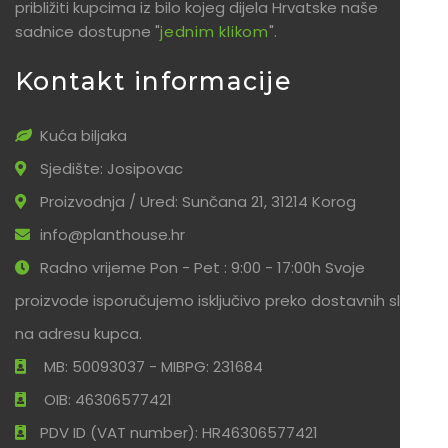
približiti kupcima iz bilo kojeg dijela Hrvatske naše
sadnice dostupne "
jednim klikom
".
Kontakt informacije
Kuća biljaka
Sjedište: Josipovac
Proizvodnja / Ured: Sunčana 21, 31214 Korog
info@planthouse.hr
Radno vrijeme Pon - Pet : 9:00 - 17:00h Svoje
proizvode isporučujemo isključivo preko dostavnih službi
na adresu kupca.
MB: 50093037 - MIBPG: 231684
OIB: 46306577421
PDV ID (VAT number): HR46306577421