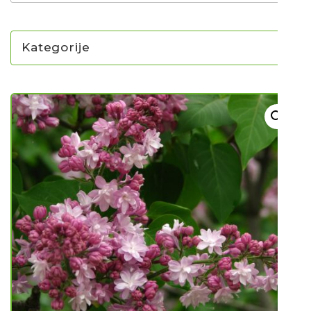
Kategorije
NOVO U PONUDI SADNICA
SADNICE
UKRASNO BILJE I TRAJNICE
GRMOVI/DRVEĆE
HIT SEZONE*** VRTNI SLJEZOVI
UKRASNE TRAVE
HORTENZIJE
LJEKOVITO I ZAČINSKO
VOĆE / BOBIČASTO VOĆE
Sjeme