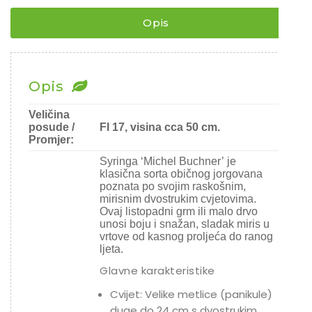
BUCHNER
¨
Opis
količina
Opis
Veličina
posude /
FI 17, visina cca 50 cm.
Promjer:
Syringa ‘Michel Buchner’ je
klasična sorta običnog jorgovana
poznata po svojim raskošnim,
mirisnim dvostrukim cvjetovima.
Ovaj listopadni grm ili malo drvo
unosi boju i snažan, sladak miris u
vrtove od kasnog proljeća do ranog
ljeta.
Glavne karakteristike
Cvijet: Velike metlice (panikule)
duge do 24 cm s dvostrukim