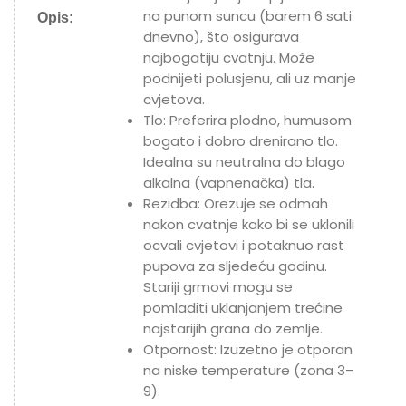
na punom suncu (barem 6 sati
Opis:
dnevno), što osigurava
najbogatiju cvatnju. Može
podnijeti polusjenu, ali uz manje
cvjetova.
Tlo: Preferira plodno, humusom
bogato i dobro drenirano tlo.
Idealna su neutralna do blago
alkalna (vapnenačka) tla.
Rezidba: Orezuje se odmah
nakon cvatnje kako bi se uklonili
ocvali cvjetovi i potaknuo rast
pupova za sljedeću godinu.
Stariji grmovi mogu se
pomladiti uklanjanjem trećine
najstarijih grana do zemlje.
Otpornost: Izuzetno je otporan
na niske temperature (zona 3–
9).