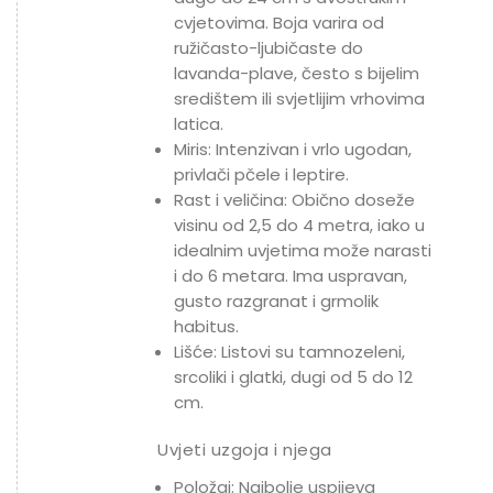
cvjetovima. Boja varira od
ružičasto-ljubičaste do
lavanda-plave, često s bijelim
središtem ili svjetlijim vrhovima
latica.
Miris: Intenzivan i vrlo ugodan,
privlači pčele i leptire.
Rast i veličina: Obično doseže
visinu od 2,5 do 4 metra, iako u
idealnim uvjetima može narasti
i do 6 metara. Ima uspravan,
gusto razgranat i grmolik
habitus.
Lišće: Listovi su tamnozeleni,
srcoliki i glatki, dugi od 5 do 12
cm.
Uvjeti uzgoja i njega
Položaj: Najbolje uspijeva