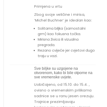
Primjena u vrtu
Zbog svoje veličine i mirisa,
‘Michel Buchner’ je idealan kao:
Solitarna biljka (samostalni
grm) kao fokusna točka.
Mirisna živica ili vizualna
pregrada.
Rezano cvijeće jer cvjetovi dugo
traju u vazi.
Sve biljke su uzgojene na
otvorenom, kako bi bile otporne na
sve vremenske uvjete.
Uobičajeno, od 15.10. do 15.4. ,
ovisno o vremenskim prilikama
sadnice se u ranu jesen orezuju.
Trajnice prezimljavaju