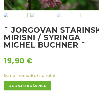
Sjeme povrća
Rajčice
Chili
¨ JORGOVAN STARINSKI
Ostalo sjeme
MIRISNI / SYRINGA
MICHEL BUCHNER ¨
19,90
€
Samo 1 komad(a) na zalihi
¨
DODAJ U KOŠARICU
JORGOVAN
STARINSKI
MIRISNI
/
SYRINGA
MICHEL