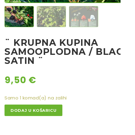
Rajčice
Chili
Ostalo sjeme
¨ KRUPNA KUPINA
SAMOOPLODNA / BLACK
SATIN ¨
9,50
€
Samo 1 komad(a) na zalihi
¨
DODAJ U KOŠARICU
KRUPNA
KUPINA
SAMOOPLODNA
/
BLACK