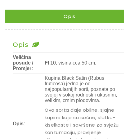
SATIN
¨
količina
Opis
Opis
Veličina
posude /
FI
10, visina cca 50 cm.
Promjer:
Kupina Black Satin (Rubus
fruticosa) jedna je od
najpopularnijih sorti, poznata po
svojoj visokoj rodnosti i ukusnim,
velikim, crnim plodovima.
Ova sorta daje obilne, sjajne
kupine koje su sočne, slatko-
Opis:
kiselkaste i savršene za svježu
konzumaciju, pravljenje