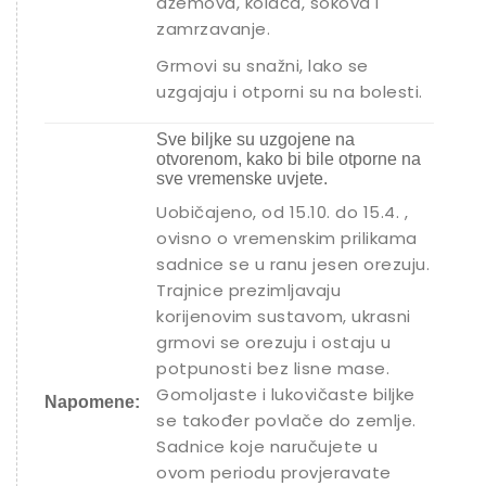
džemova, kolača, sokova i
zamrzavanje.
Grmovi su snažni, lako se
uzgajaju i otporni su na bolesti.
Sve biljke su uzgojene na
otvorenom, kako bi bile otporne na
sve vremenske uvjete.
Uobičajeno, od 15.10. do 15.4. ,
ovisno o vremenskim prilikama
sadnice se u ranu jesen orezuju.
Trajnice prezimljavaju
korijenovim sustavom, ukrasni
grmovi se orezuju i ostaju u
potpunosti bez lisne mase.
Gomoljaste i lukovičaste biljke
Napomene:
se također povlače do zemlje.
Sadnice koje naručujete u
ovom periodu provjeravate