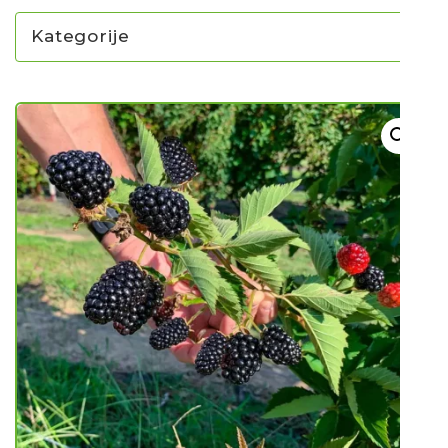
Kategorije
NOVO U PONUDI SADNICA
SADNICE
UKRASNO BILJE I TRAJNICE
GRMOVI/DRVEĆE
HIT SEZONE*** VRTNI SLJEZOVI
UKRASNE TRAVE
HORTENZIJE
LJEKOVITO I ZAČINSKO
VOĆE / BOBIČASTO VOĆE
Sjeme
Sjeme povrća