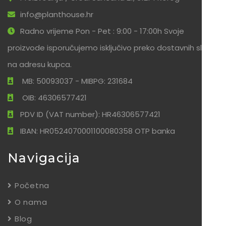
info@planthouse.hr
Radno vrijeme Pon - Pet : 9:00 - 17:00h Svoje
proizvode isporučujemo isključivo preko dostavnih službi
na adresu kupca.
MB: 50093037 - MIBPG: 231684
OIB: 46306577421
PDV ID (VAT number): HR46306577421
IBAN: HR0524070001100080358 OTP banka
Navigacija
Početna
O nama
Blog