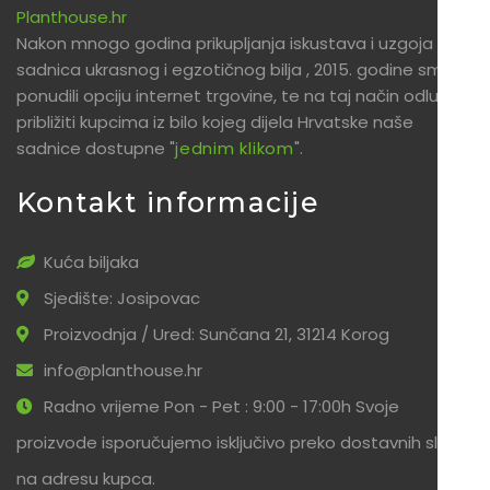
Planthouse.hr
Nakon mnogo godina prikupljanja iskustava i uzgoja
sadnica ukrasnog i egzotičnog bilja , 2015. godine smo
ponudili opciju internet trgovine, te na taj način odlučili
približiti kupcima iz bilo kojeg dijela Hrvatske naše
sadnice dostupne "
jednim klikom
".
Kontakt informacije
Kuća biljaka
Sjedište: Josipovac
Proizvodnja / Ured: Sunčana 21, 31214 Korog
info@planthouse.hr
Radno vrijeme Pon - Pet : 9:00 - 17:00h Svoje
proizvode isporučujemo isključivo preko dostavnih službi
na adresu kupca.