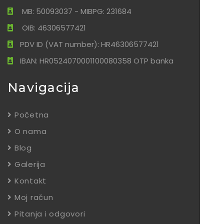
MB: 50093037 - MIBPG: 231684
OIB: 46306577421
PDV ID (VAT number): HR46306577421
IBAN: HR0524070001100080358 OTP banka
Navigacija
Početna
O nama
Blog
Galerija
Kontakt
Moj račun
Pitanja i odgovori