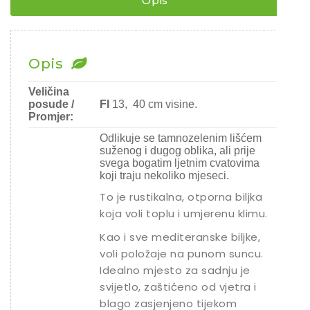
Opis
Chili
Ostalo sjeme
Opis
Veličina
posude /
FI
13, 40 cm visine.
Promjer:
Odlikuje se tamnozelenim lišćem
suženog i dugog oblika, ali prije
svega bogatim ljetnim cvatovima
koji traju nekoliko mjeseci.
To je rustikalna, otporna biljka
koja voli toplu i umjerenu klimu.
Kao i sve mediteranske biljke,
voli položaje na punom suncu.
Idealno mjesto za sadnju je
svijetlo, zaštićeno od vjetra i
blago zasjenjeno tijekom