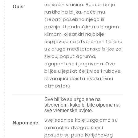
najvećih vrućina. Budući da je
Opis:
rustikalna biljka, neće mu
trebati posebna njega ili
pažnja. U područjima s blagom
klimom, oleandri najbolje
uspijevaju na otvorenom terenu
uz druge mediteranske biljke za
živicu, poput agruma,
agapantusa i jorgovana. Ove
biljke uljepšat će živice i rubove,
stvarajući doista evokativnu
atmosferu.
Sve biljke su uzgojene na
otvorenom, kako bi bile otporne na
sve vremenske uvjete.
Sve sadnice koje uzgajamo su
Napomene:
minimalno dvogodišnje i
posude su pune korijenovog