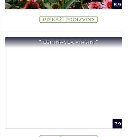
8,90
€
PRIKAŽI PROIZVOD
¨ ECHINACEA VIRGIN ¨
7,90
€