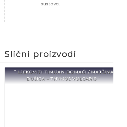
sustava.
Slični proizvodi
¨ LJEKOVITI TIMIJAN DOMAĆI / MAJČINA
DUŠICA – THYMUS VULGARIS ¨