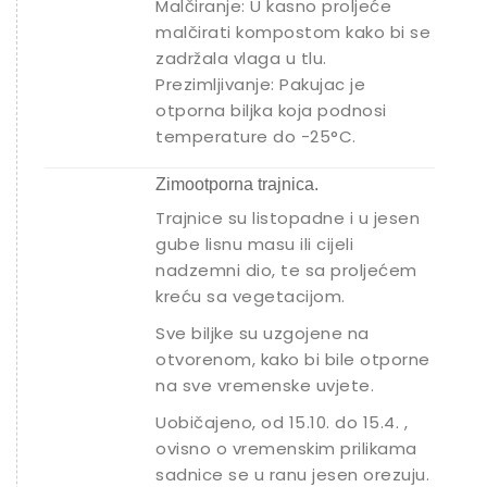
Malčiranje: U kasno proljeće
malčirati kompostom kako bi se
zadržala vlaga u tlu.
Prezimljivanje: Pakujac je
otporna biljka koja podnosi
temperature do -25°C.
Zimootporna trajnica.
Trajnice su listopadne i u jesen
gube lisnu masu ili cijeli
nadzemni dio, te sa proljećem
kreću sa vegetacijom.
Sve biljke su uzgojene na
otvorenom, kako bi bile otporne
na sve vremenske uvjete.
Uobičajeno, od 15.10. do 15.4. ,
ovisno o vremenskim prilikama
sadnice se u ranu jesen orezuju.