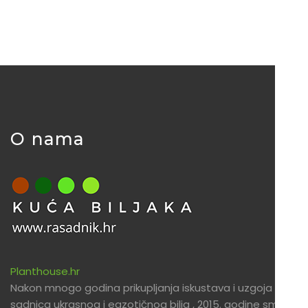
O nama
Planthouse.hr
Nakon mnogo godina prikupljanja iskustava i uzgoja
sadnica ukrasnog i egzotičnog bilja , 2015. godine smo