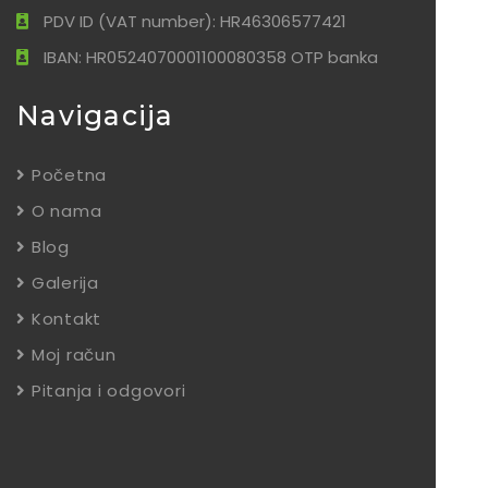
PDV ID (VAT number): HR46306577421
IBAN: HR0524070001100080358 OTP banka
Navigacija
Početna
O nama
Blog
Galerija
Kontakt
Moj račun
Pitanja i odgovori