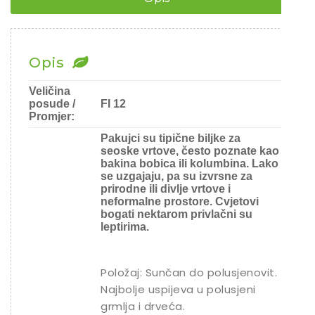
Opis
Veličina
posude /
FI 12
Promjer:
Pakujci su tipične biljke za
seoske vrtove, često poznate kao
bakina bobica ili kolumbina. Lako
se uzgajaju, pa su izvrsne za
prirodne ili divlje vrtove i
neformalne prostore. Cvjetovi
bogati nektarom privlačni su
leptirima.
Položaj: Sunčan do polusjenovit.
Najbolje uspijeva u polusjeni
grmlja i drveća.