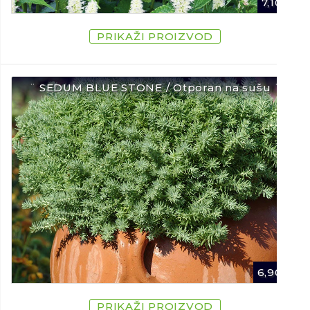
7,10
€
PRIKAŽI PROIZVOD
¨ SEDUM BLUE STONE / Otporan na sušu ¨
6,90
€
PRIKAŽI PROIZVOD