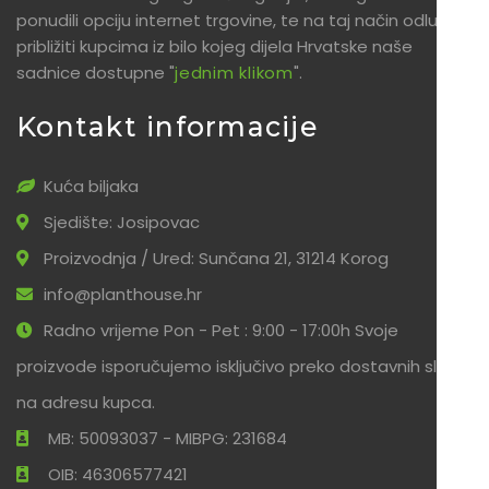
ponudili opciju internet trgovine, te na taj način odlučili
približiti kupcima iz bilo kojeg dijela Hrvatske naše
sadnice dostupne "
jednim klikom
".
Kontakt informacije
Kuća biljaka
Sjedište: Josipovac
Proizvodnja / Ured: Sunčana 21, 31214 Korog
info@planthouse.hr
Radno vrijeme Pon - Pet : 9:00 - 17:00h Svoje
proizvode isporučujemo isključivo preko dostavnih službi
na adresu kupca.
MB: 50093037 - MIBPG: 231684
OIB: 46306577421