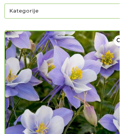
Kategorije
NOVO U PONUDI SADNICA
SADNICE
UKRASNO BILJE I TRAJNICE
GRMOVI/DRVEĆE
HIT SEZONE*** VRTNI SLJEZOVI
UKRASNE TRAVE
HORTENZIJE
LJEKOVITO I ZAČINSKO
VOĆE / BOBIČASTO VOĆE
Sjeme
Sjeme povrća