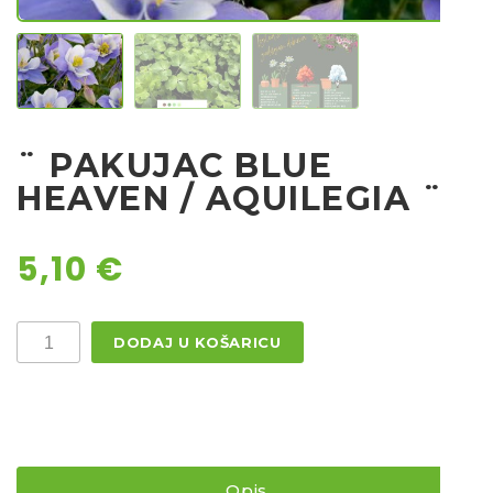
Rajčice
Chili
Ostalo sjeme
¨ PAKUJAC BLUE
HEAVEN / AQUILEGIA ¨
5,10
€
¨
DODAJ U KOŠARICU
PAKUJAC
BLUE
HEAVEN
/
AQUILEGIA
¨
količina
Opis