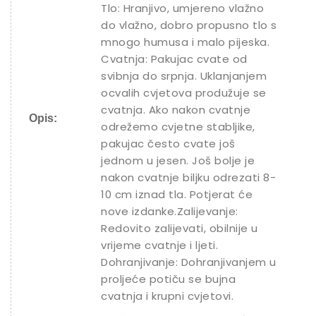
Tlo: Hranjivo, umjereno vlažno
do vlažno, dobro propusno tlo s
mnogo humusa i malo pijeska.
Cvatnja: Pakujac cvate od
svibnja do srpnja. Uklanjanjem
ocvalih cvjetova produžuje se
cvatnja. Ako nakon cvatnje
Opis:
odrežemo cvjetne stabljike,
pakujac često cvate još
jednom u jesen. Još bolje je
nakon cvatnje biljku odrezati 8-
10 cm iznad tla. Potjerat će
nove izdanke.Zalijevanje:
Redovito zalijevati, obilnije u
vrijeme cvatnje i ljeti.
Dohranjivanje: Dohranjivanjem u
proljeće potiču se bujna
cvatnja i krupni cvjetovi.