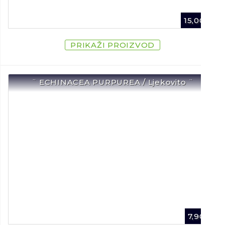
15,00
€
PRIKAŽI PROIZVOD
¨ ECHINACEA PURPUREA / Ljekovito ¨
7,90
€