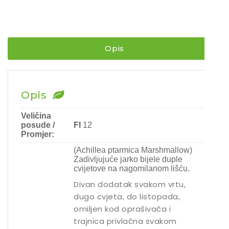
ACHILLEA
/
Sjeme povrća
STOLISNIK
¨
Rajčice
količina
Chili
Opis
Ostalo sjeme
Opis
Veličina
posude /
FI
12
Promjer:
(Achillea ptarmica Marshmallow)
Zadivljujuće jarko bijele duple
cvijetove na nagomilanom lišću.
Divan dodatak svakom vrtu,
dugo cvjeta, do listopada,
omiljen kod oprašivača i
trajnica privlačna svakom