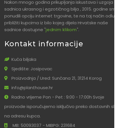
Nakon mnogo godina prikupljanja iskustava i uzgoja
sadnica ukrasnog i egzotičnog bilja , 2015. godine smo
ponudili opciju internet trgovine, te na taj način odlučili
približiti kupcima iz bilo kojeg dijela Hrvatske naše
sadnice dostupne "
jednim klikom
".
Kontakt informacije
Kuća biljaka
Sjedište: Josipovac
Proizvodnja / Ured: Sunčana 21, 31214 Korog
info@planthouse.hr
Radno vrijeme Pon - Pet : 9:00 - 17:00h Svoje
proizvode isporučujemo isključivo preko dostavnih službi
na adresu kupca.
MB: 50093037 - MIBPG: 231684