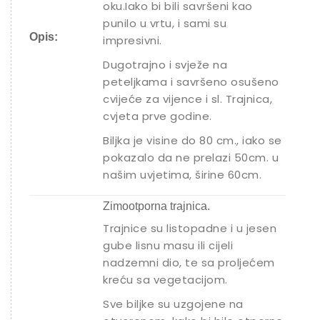
oku.Iako bi bili savršeni kao
punilo u vrtu, i sami su
Opis:
impresivni.
Dugotrajno i svježe na
peteljkama i savršeno osušeno
cvijeće za vijence i sl. Trajnica,
cvjeta prve godine.
Biljka je visine do 80 cm., iako se
pokazalo da ne prelazi 50cm. u
našim uvjetima, širine 60cm.
Zimootporna trajnica.
Trajnice su listopadne i u jesen
gube lisnu masu ili cijeli
nadzemni dio, te sa proljećem
kreću sa vegetacijom.
Sve biljke su uzgojene na