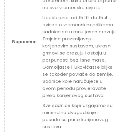
otvorenom, kako bi bile otporne
na sve vremenske uvjete.
Uobičajeno, od 15.10. do 15.4. ,
ovisno o vremenskim prilikama
sadnice se u ranu jesen orezuju.
Trajnice prezimljavaju
Napomene:
korijenovim sustavom, ukrasni
grmovi se orezuju i ostaju u
potpunosti bez lisne mase.
Gomoljaste i lukovičaste biljke
se također povlače do zemlje.
Sadnice koje naručujete u
ovom periodu provjeravate
preko korijenovog sustava.
Sve sadnice koje uzgajamo su
minimalno dvogodišnje i
posude su pune korijenovog
sustava.