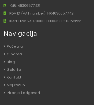
OIB: 46306577421
PDV ID (VAT number): HR46306577421
IBAN: HR0524070001100080358 OTP banka
Navigacija
Početna
O nama
Blog
Galerija
Kontakt
Moj račun
Pitanja i odgovori