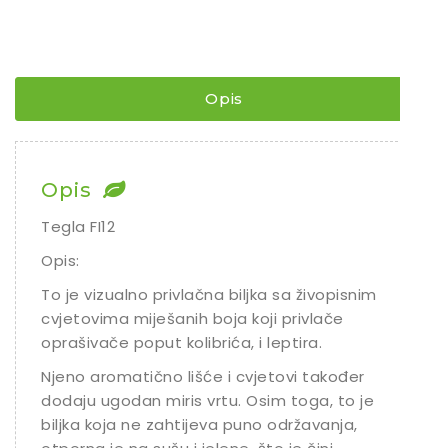
AGASTACHE
-
Sjeme povrća
KUDOS
Rajčice
¨
količina
Chili
Opis
Ostalo sjeme
Opis
Tegla FI12
Opis:
To je vizualno privlačna biljka sa živopisnim
cvjetovima miješanih boja koji privlače
oprašivače poput kolibrića, i leptira.
Njeno aromatično lišće i cvjetovi također
dodaju ugodan miris vrtu. Osim toga, to je
biljka koja ne zahtijeva puno održavanja,