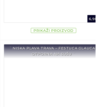
6,90
€
PRIKAŽI PROIZVOD
¨ NISKA PLAVA TRAVA – FESTUCA GLAUCA /
OTPORNA NA SUŠU ¨