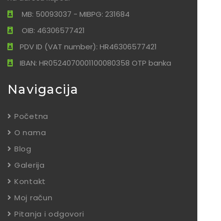
MB: 50093037 - MIBPG: 231684
OIB: 46306577421
PDV ID (VAT number): HR46306577421
IBAN: HR0524070001100080358 OTP banka
Navigacija
Početna
O nama
Blog
Galerija
Kontakt
Moj račun
Pitanja i odgovori