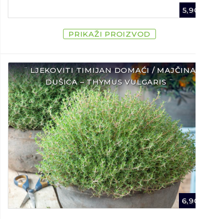
5,90
€
PRIKAŽI PROIZVOD
¨ LJEKOVITI TIMIJAN DOMAĆI / MAJČINA
DUŠICA – THYMUS VULGARIS ¨
6,90
€