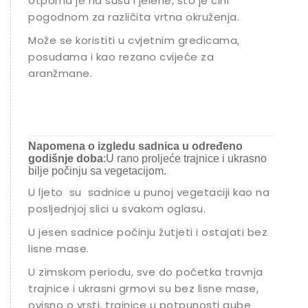
otporna je na sušu i jelene, što je čini
pogodnom za različita vrtna okruženja.
Može se koristiti u cvjetnim gredicama,
posudama i kao rezano cvijeće za
aranžmane.
Napomena o izgledu sadnica u određeno
godišnje doba
:U rano proljeće trajnice i ukrasno
bilje počinju sa vegetacijom.
U ljeto su sadnice u punoj vegetaciji kao na
posljednjoj slici u svakom oglasu.
U jesen sadnice počinju žutjeti i ostajati bez
lisne mase.
U zimskom periodu, sve do početka travnja
trajnice i ukrasni grmovi su bez lisne mase,
ovisno o vrsti, trajnice u potpunosti gube