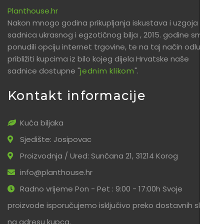
Planthouse.hr
Nakon mnogo godina prikupljanja iskustava i uzgoja
sadnica ukrasnog i egzotičnog bilja , 2015. godine smo
ponudili opciju internet trgovine, te na taj način odlučili
približiti kupcima iz bilo kojeg dijela Hrvatske naše
sadnice dostupne "
jednim klikom
".
Kontakt informacije
Kuća biljaka
Sjedište: Josipovac
Proizvodnja / Ured: Sunčana 21, 31214 Korog
info@planthouse.hr
Radno vrijeme Pon - Pet : 9:00 - 17:00h Svoje
proizvode isporučujemo isključivo preko dostavnih službi
na adresu kupca.