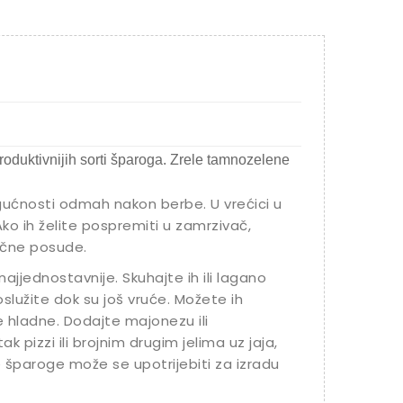
ivna
roduktivnijih sorti šparoga. Zrele tamnozelene
mogućnosti odmah nakon berbe. U vrećici u
ko ih želite pospremiti u zamrzivač,
tične posude.
jjednostavnije. Skuhajte ih ili lagano
oslužite dok su još vruće. Možete ih
te hladne. Dodajte majonezu ili
k pizzi ili brojnim drugim jelima uz jaja,
ale šparoge može se upotrijebiti za izradu