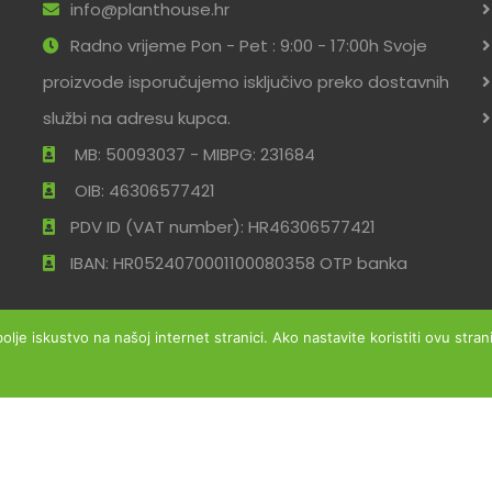
info@planthouse.hr
Radno vrijeme Pon - Pet : 9:00 - 17:00h Svoje
proizvode isporučujemo isključivo preko dostavnih
službi na adresu kupca.
MB: 50093037 - MIBPG: 231684
OIB: 46306577421
PDV ID (VAT number): HR46306577421
IBAN: HR0524070001100080358 OTP banka
bolje iskustvo na našoj internet stranici. Ako nastavite koristiti ovu str
Ok
Zaštita podataka
ržana
Uvjeti po