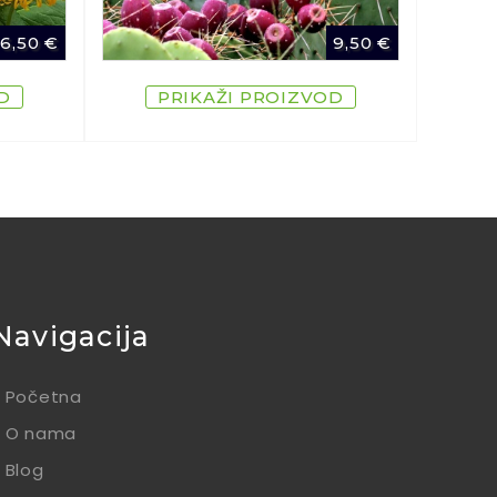
6,50
€
9,50
€
D
PRIKAŽI PROIZVOD
Navigacija
Početna
O nama
Blog