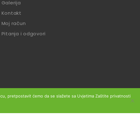
Galerija
Kontakt
Moj račun
Pitanja i odgovori
anicu, pretpostavit ćemo da se slažete sa Uvjetima Zaštite privatnosti
slovanja
Reklamacije
Zaštita podataka
Izjava o sigurnosti online plaćanja
Obrazac za jednostrani raskid ugovora