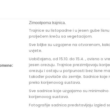
Zimootporna trajnica.
Trajnice su listopadne i u jesen gube lisnu 
proljećem kreću sa vegetacijom.
Sve biljke su uzgojene na otvorenom, kak
uvjete.
Uobičajeno, od 15.10. do 15.4. , ovisno o 
jesen orezuju. Trajnice prezimljavaju kori
omene:
orezuju i ostaju u potpunosti bez lisne ma
također povlače do zemlje. Sadnice koje
preko korijenovog sustava.
Sve sadnice koje uzgajamo su minimalno 
korijenovog sustava.
Fotografije sadnica predstavljaju izgled s