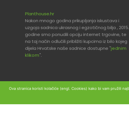
Planthouse.hr
Nakon mnogo godina prikupljanja iskustava i
uzgoja sadnica ukrasnog i egzotičnog bilja , 2015.
godine smo ponudili opciju internet trgovine, te
na taj način odlučili približiti kupcima iz bilo kojeg
dijela Hrvatske naše sadnice dostupne "
jednim
klikom
".
Ova stranica koristi kolačiće (engl. Cookies) kako bi vam pružili naj
Copyright © 2026 Planthouse.hr - Sva prava prid