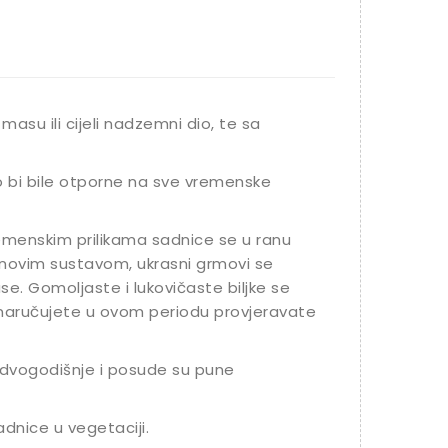
masu ili cijeli nadzemni dio, te sa
o bi bile otporne na sve vremenske
vremenskim prilikama sadnice se u ranu
jenovim sustavom, ukrasni grmovi se
se. Gomoljaste i lukovičaste biljke se
 naručujete u ovom periodu provjeravate
dvogodišnje i posude su pune
adnice u vegetaciji.