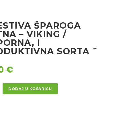
JESTIVA ŠPAROGA
NA – VIKING /
PORNA, I
ODUKTIVNA SORTA ¨
90
€
DODAJ U KOŠARICU
A
GA
,