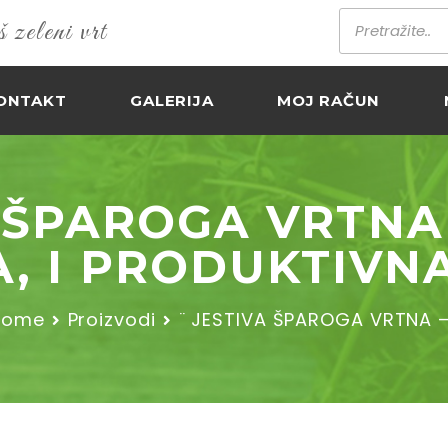
zeleni vrt
ONTAKT
GALERIJA
MOJ RAČUN
 ŠPAROGA VRTNA 
, I PRODUKTIVNA
Home
Proizvodi
¨ JESTIVA ŠPAROGA VRTNA 