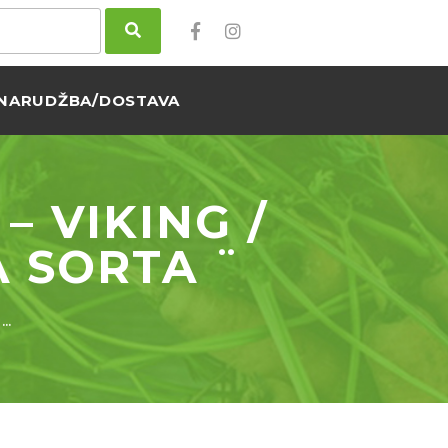
NARUDŽBA/DOSTAVA
– VIKING /
 SORTA ¨
–…