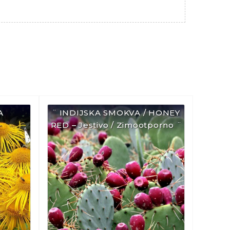
A
¨ INDIJSKA SMOKVA / HONEY
RED – Jestivo / Zimootporno ¨