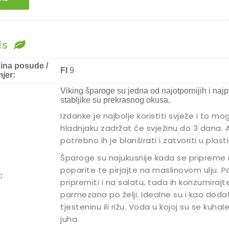
produkt
sorta
¨
količina
is
čina posude /
FI
9
jer:
Viking šparoge su jedna od najotpornijih i najp
stabljike su prekrasnog okusa.
Izdanke je najbolje koristiti svježe i to 
hladnjaku zadržat će svježinu do 3 dana. A
potrebno ih je blanširati i zatvoriti u plas
Šparoge su najukusnije kada se pripreme na
poparite te pirjajte na maslinovom ulju. P
:
pripremiti i na salatu, tada ih konzumiraj
parmezana po želji. Idealne su i kao dodata
tjesteninu ili rižu. Voda u kojoj su se kuh
juha.