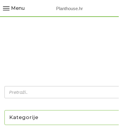
Menu
Planthouse.hr
GAILLARDIA A. GLOW
Home
Proizvodi
GAILLARDIA A. GLOW
Kategorije
NOVO U PONUDI SADNICA