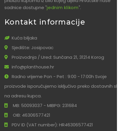
približiti kupcima iz bilo kojeg dijela Hrvatske naše
sadnice dostupne "
jednim klikom
".
Kontakt informacije
Kuća biljaka
Sjedište: Josipovac
Proizvodnja / Ured: Sunčana 21, 31214 Korog
info@planthouse.hr
Radno vrijeme Pon - Pet : 9:00 - 17:00h Svoje
proizvode isporučujemo isključivo preko dostavnih službi
na adresu kupca.
MB: 50093037 - MIBPG: 231684
OIB: 46306577421
PDV ID (VAT number): HR46306577421