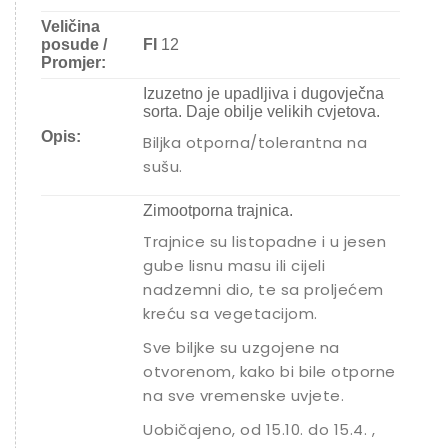
Veličina
posude /
FI
12
Promjer:
Izuzetno je upadljiva i dugovječna
sorta. Daje obilje velikih cvjetova.
Opis:
Biljka otporna/tolerantna na
sušu.
Zimootporna trajnica.
Trajnice su listopadne i u jesen
gube lisnu masu ili cijeli
nadzemni dio, te sa proljećem
kreću sa vegetacijom.
Sve biljke su uzgojene na
otvorenom, kako bi bile otporne
na sve vremenske uvjete.
Uobičajeno, od 15.10. do 15.4. ,