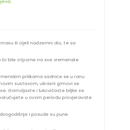
jeva.
masu ili cijeli nadzemni dio, te sa
o bi bile otporne na sve vremenske
vremenskim prilikama sadnice se u ranu
jenovim sustavom, ukrasni grmovi se
se. Gomoljaste i lukovičaste biljke se
 naručujete u ovom periodu provjeravate
dvogodišnje i posude su pune