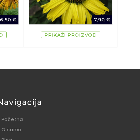
6,50
€
7,90
€
D
PRIKAŽI PROIZVOD
Navigacija
Početna
O nama
Blog