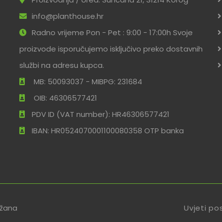
info@planthouse.hr
Radno vrijeme Pon - Pet : 9:00 - 17:00h Svoje
proizvode isporučujemo isključivo preko dostavnih
službi na adresu kupca.
MB: 50093037 - MIBPG: 231684
OIB: 46306577421
PDV ID (VAT number): HR46306577421
IBAN: HR0524070001100080358 OTP banka
ržana
Uvjeti po