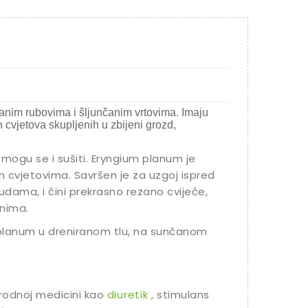
anim rubovima i šljunčanim vrtovima. Imaju
h cvjetova skupljenih u zbijeni grozd,
 mogu se i sušiti. Eryngium planum je
m cvjetovima. Savršen je za uzgoj ispred
sudama, i čini prekrasno rezano cvijeće,
anima.
 planum u dreniranom tlu, na sunčanom
arodnoj medicini kao
diuretik
, stimulans