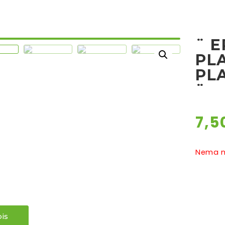
¨ E
PL
PL
¨
7,5
Nema na
is