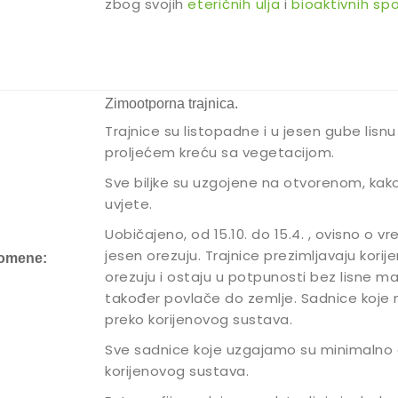
zbog svojih
eteričnih ulja
i
bioaktivnih spo
Zimootporna trajnica.
Trajnice su listopadne i u jesen gube lisnu 
proljećem kreću sa vegetacijom.
Sve biljke su uzgojene na otvorenom, kak
uvjete.
Uobičajeno, od 15.10. do 15.4. , ovisno o 
jesen orezuju. Trajnice prezimljavaju kori
omene:
orezuju i ostaju u potpunosti bez lisne ma
također povlače do zemlje. Sadnice koje
preko korijenovog sustava.
Sve sadnice koje uzgajamo su minimalno 
korijenovog sustava.