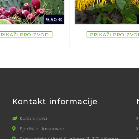
9,50
€
PRIKAŽI PROIZVOD
PRIKAŽI PROIZVO
Kontakt informacije
Kuća biljaka
Sjedište: Josipovac
Proizvodnja / Ured: Sunčana 21, 31214 Korog