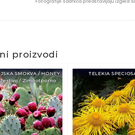
Fotografije sadnica predstavljaju izgled s
čni proizvodi
IJSKA SMOKVA / HONEY
TELEKIA SPECIOS
Jestivo / Zimootporno ¨