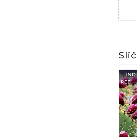
Sli
¨ IND
RED – 