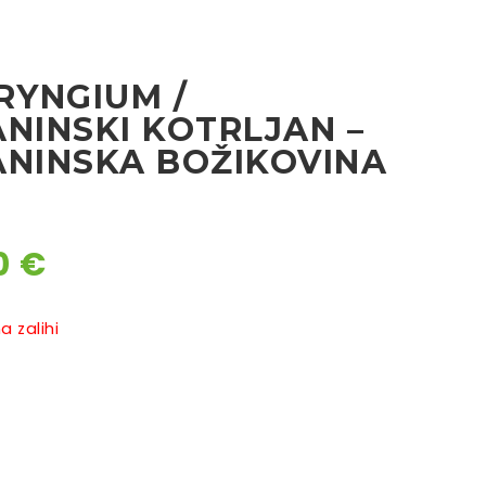
RYNGIUM /
ANINSKI KOTRLJAN –
ANINSKA BOŽIKOVINA
0
€
 zalihi