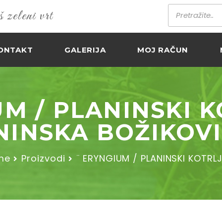
zeleni vrt
ONTAKT
GALERIJA
MOJ RAČUN
UM / PLANINSKI K
NINSKA BOŽIKOVI
me
Proizvodi
¨ ERYNGIUM / PLANINSKI KOTRL