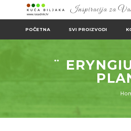
Inspiracija za Vaš 
POČETNA
SVI PROIZVODI
K
¨ ERYNGI
PLA
Ho