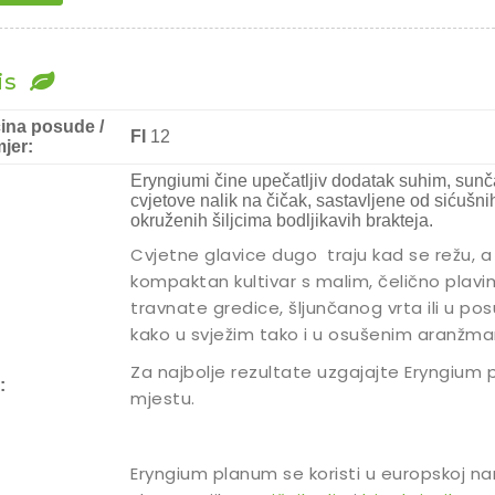
is
čina posude /
FI
12
jer:
Eryngiumi čine upečatljiv dodatak suhim, sunč
cvjetove nalik na čičak, sastavljene od sićušni
okruženih šiljcima bodljikavih brakteja.
Cvjetne glavice dugo traju kad se režu, a
kompaktan kultivar s malim, čelično plavi
travnate gredice, šljunčanog vrta ili u po
kako u svježim tako i u osušenim aranžm
Za najbolje rezultate uzgajajte Eryngium
:
mjestu.
Eryngium planum se koristi u europskoj n