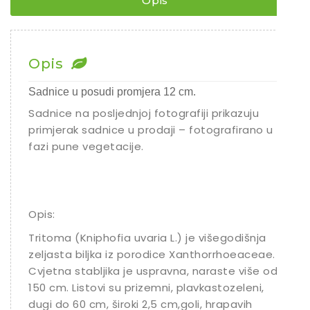
Opis
Chili
Ostalo sjeme
Opis
Sadnice u posudi promjera 12 cm.
Sadnice na posljednjoj fotografiji prikazuju
primjerak sadnice u prodaji – fotografirano u
fazi pune vegetacije.
Opis:
Tritoma (Kniphofia uvaria L.) je višegodišnja
zeljasta biljka iz porodice Xanthorrhoeaceae.
Cvjetna stabljika je uspravna, naraste više od
150 cm. Listovi su prizemni, plavkastozeleni,
dugi do 60 cm, široki 2,5 cm,goli, hrapavih