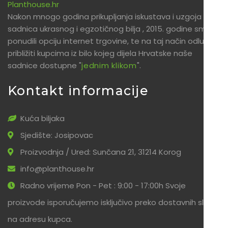
Planthouse.hr
Nakon mnogo godina prikupljanja iskustava i uzgoja
sadnica ukrasnog i egzotičnog bilja , 2015. godine smo
ponudili opciju internet trgovine, te na taj način odlučili
približiti kupcima iz bilo kojeg dijela Hrvatske naše
sadnice dostupne "
jednim klikom
".
Kontakt informacije
Kuća biljaka
Sjedište: Josipovac
Proizvodnja / Ured: Sunčana 21, 31214 Korog
info@planthouse.hr
Radno vrijeme Pon - Pet : 9:00 - 17:00h Svoje
proizvode isporučujemo isključivo preko dostavnih službi
na adresu kupca.