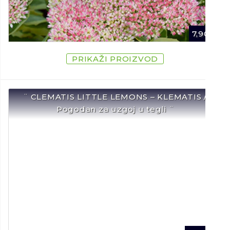
7,90
€
PRIKAŽI PROIZVOD
¨ CLEMATIS LITTLE LEMONS – KLEMATIS /
Pogodan za uzgoj u tegli ¨