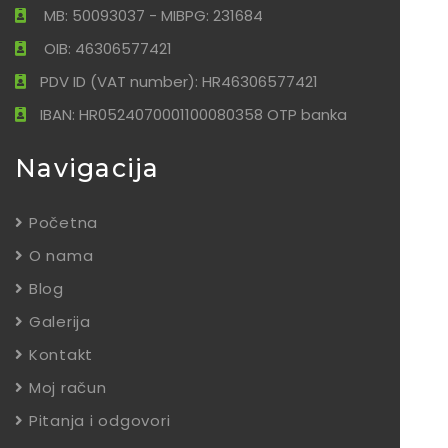
MB: 50093037 - MIBPG: 231684
OIB: 46306577421
PDV ID (VAT number): HR46306577421
IBAN: HR0524070001100080358 OTP banka
Navigacija
Početna
O nama
Blog
Galerija
Kontakt
Moj račun
Pitanja i odgovori