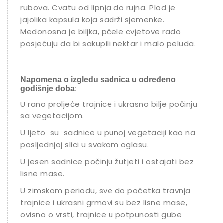
rubova. Cvatu od lipnja do rujna. Plod je
jajolika kapsula koja sadrži sjemenke.
Medonosna je biljka, pčele cvjetove rado
posjećuju da bi sakupili nektar i malo peluda.
Napomena o izgledu sadnica u određeno
godišnje doba
:
U rano proljeće trajnice i ukrasno bilje počinju
sa vegetacijom.
U ljeto su sadnice u punoj vegetaciji kao na
posljednjoj slici u svakom oglasu.
U jesen sadnice počinju žutjeti i ostajati bez
lisne mase.
U zimskom periodu, sve do početka travnja
trajnice i ukrasni grmovi su bez lisne mase,
ovisno o vrsti, trajnice u potpunosti gube