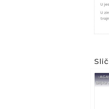
U je
U zi
traj
Sli
-AGA
Biljka