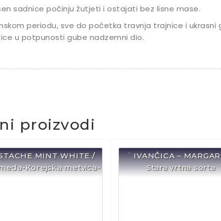
sen sadnice počinju žutjeti i ostajati bez lisne mase.
mskom periodu, sve do početka travnja trajnice i ukrasni g
nice u potpunosti gube nadzemni dio.
čni proizvodi
STACHE MINT WHITE /
¨ IVANČICA – MARGAR
 meda-Korejska metvica-
Stara vrtna sorta 