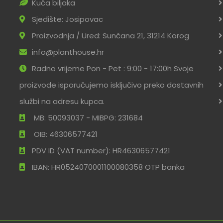
Kuća biljaka
Sjedište: Josipovac
Proizvodnja / Ured: Sunčana 21, 31214 Korog
info@planthouse.hr
Radno vrijeme Pon - Pet : 9:00 - 17:00h Svoje
proizvode isporučujemo isključivo preko dostavnih
službi na adresu kupca.
MB: 50093037 - MIBPG: 231684
OIB: 46306577421
PDV ID (VAT number): HR46306577421
IBAN: HR0524070001100080358 OTP banka