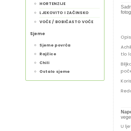
HORTENZIJE
Sadn
fotog
LJEKOVITO I ZAČINSKO
VOĆE / BOBIČASTO VOĆE
Sjeme
Opis
Sjeme povrća
Achi
tlo l
Rajčice
Chili
Bilj
poče
Ostalo sjeme
Kori
Redo
Napo
vege
U lj