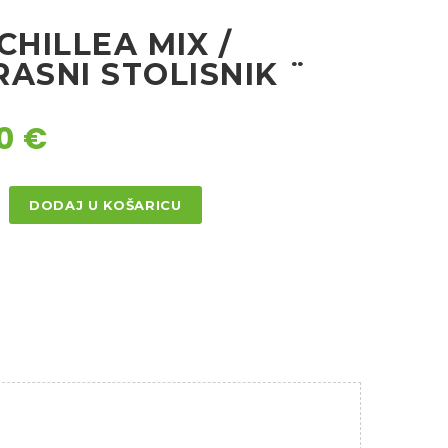
CHILLEA MIX /
ASNI STOLISNIK ¨
40
€
DODAJ U KOŠARICU
EA
NI
NIK