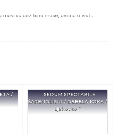
rmovi su bez lisne mase, ovisno o vrsti,
ETA /
¨ SEDUM SPECTABILE
¨
ŠARENOLISNI / DEBELA KOKA /
Ljekovito ¨