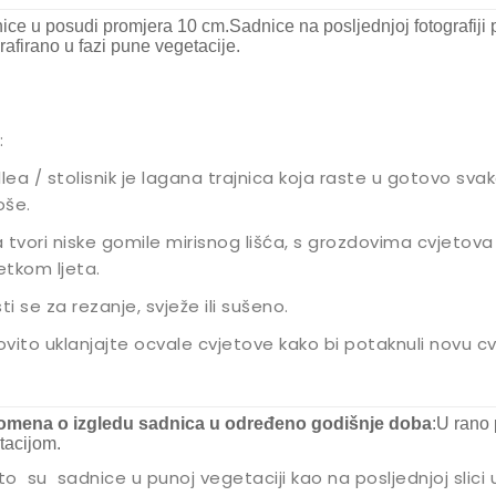
ice u posudi promjera 10 cm.Sadnice na posljednjoj fotografiji p
rafirano u fazi pune vegetacije.
:
llea / stolisnik je lagana trajnica koja raste u gotovo svak
oše.
ka tvori niske gomile mirisnog lišća, s grozdovima cvjetova
tkom ljeta.
sti se za rezanje, svježe ili sušeno.
vito uklanjajte ocvale cvjetove kako bi potaknuli novu cv
mena o izgledu sadnica u određeno godišnje doba
:U rano 
tacijom.
eto su sadnice u punoj vegetaciji kao na posljednjoj slici