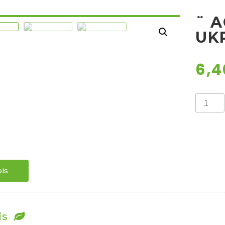
¨ A
UKR
6,
¨
ACHILL
MIX
/
UKRAS
STOLIS
¨
količina
is
is