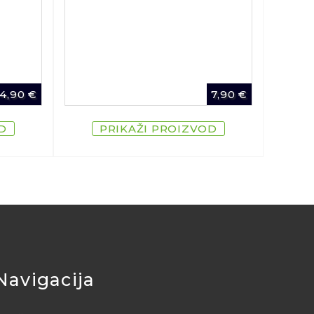
4,90
€
7,90
€
D
PRIKAŽI PROIZVOD
Navigacija