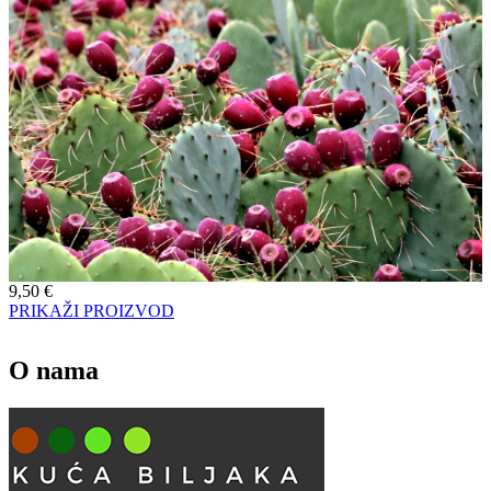
9,50
€
PRIKAŽI PROIZVOD
O nama