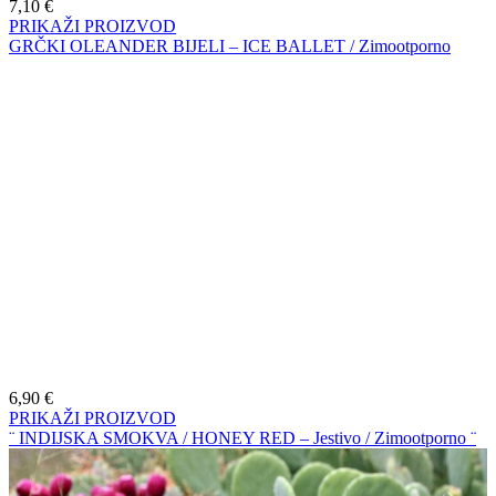
7,10
€
PRIKAŽI PROIZVOD
GRČKI OLEANDER BIJELI – ICE BALLET / Zimootporno
6,90
€
PRIKAŽI PROIZVOD
¨ INDIJSKA SMOKVA / HONEY RED – Jestivo / Zimootporno ¨