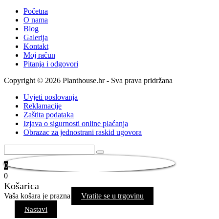
Početna
O nama
Blog
Galerija
Kontakt
Moj račun
Pitanja i odgovori
Copyright © 2026 Planthouse.hr - Sva prava pridržana
Uvjeti poslovanja
Reklamacije
Zaštita podataka
Izjava o sigurnosti online plaćanja
Obrazac za jednostrani raskid ugovora
0
0
Košarica
Vaša košara je prazna
Vratite se u trgovinu
Nastavi