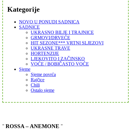
Kategorije
NOVO U PONUDI SADNICA
SADNICE
UKRASNO BILJE I TRAJNICE
GRMOVI/DRVEĆE
HIT SEZONE*** VRTNI SLJEZOVI
UKRASNE TRAVE
HORTENZIJE
LJEKOVITO I ZAČINSKO
VOĆE / BOBIČASTO VOĆE
Sjeme
Sjeme povrća
Rajčice
Chili
Ostalo sjeme
¨ ROSSA – ANEMONE ¨