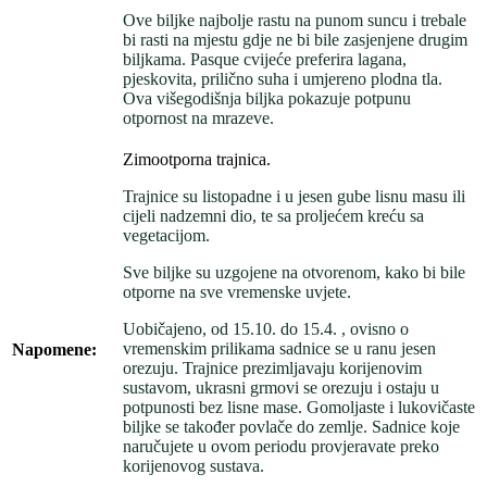
Ove biljke najbolje rastu na punom suncu i trebale
bi rasti na mjestu gdje ne bi bile zasjenjene drugim
biljkama. Pasque cvijeće preferira lagana,
pjeskovita, prilično suha i umjereno plodna tla.
Ova višegodišnja biljka pokazuje potpunu
otpornost na mrazeve.
Zimootporna trajnica.
Trajnice su listopadne i u jesen gube lisnu masu ili
cijeli nadzemni dio, te sa proljećem kreću sa
vegetacijom.
Sve biljke su uzgojene na otvorenom, kako bi bile
otporne na sve vremenske uvjete.
Uobičajeno, od 15.10. do 15.4. , ovisno o
vremenskim prilikama sadnice se u ranu jesen
Napomene:
orezuju. Trajnice prezimljavaju korijenovim
sustavom, ukrasni grmovi se orezuju i ostaju u
potpunosti bez lisne mase. Gomoljaste i lukovičaste
biljke se također povlače do zemlje. Sadnice koje
naručujete u ovom periodu provjeravate preko
korijenovog sustava.