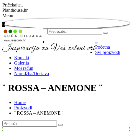
Pričekajte..
Planthouse.hr
Menu
9
–
Inspiracija za Vaš zeleni vrt
Početna
Svi proizvodi
Kontakt
Galerija
Moj račun
Narudžba/Dostava
¨ ROSSA – ANEMONE ¨
Home
Proizvodi
¨ ROSSA – ANEMONE ¨