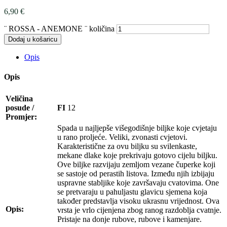
6,90
€
¨ ROSSA - ANEMONE ¨ količina
Dodaj u košaricu
Opis
Opis
Veličina
posude /
FI
12
Promjer:
Spada u najljepše višegodišnje biljke koje cvjetaju
u rano proljeće. Veliki, zvonasti cvjetovi.
Karakteristične za ovu biljku su svilenkaste,
mekane dlake koje prekrivaju gotovo cijelu biljku.
Ove biljke razvijaju zemljom vezane čuperke koji
se sastoje od perastih listova. Između njih izbijaju
uspravne stabljike koje završavaju cvatovima. One
se pretvaraju u pahuljastu glavicu sjemena koja
također predstavlja visoku ukrasnu vrijednost. Ova
Opis:
vrsta je vrlo cijenjena zbog ranog razdoblja cvatnje.
Pristaje na donje rubove, rubove i kamenjare.