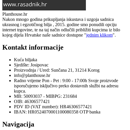
Planthouse.hr
Nakon mnogo godina prikupljanja iskustava i uzgoja sadnica
ukrasnog i egzotičnog bilja , 2015. godine smo ponudili opciju
internet trgovine, te na taj način odlučili približiti kupcima iz bilo
kojeg dijela Hrvatske naše sadnice dostupne "
jednim klikom
".
Kontakt informacije
Kuća biljaka
Sjedište: Josipovac
Proizvodnja / Ured: Sunčana 21, 31214 Korog
info@planthouse.hr
Radno vrijeme Pon - Pet : 9:00 - 17:00h Svoje proizvode
isporučujemo isključivo preko dostavnih službi na adresu
kupca.
MB: 50093037 - MIBPG: 231684
OIB: 46306577421
PDV ID (VAT number): HR46306577421
IBAN: HR0524070001100080358 OTP banka
Navigacija