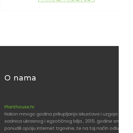
O nama
Planthouse.hr
Nakon mnogo godina prikupljanja iskustava i uzgoja
sadnica ukrasnog i egzotičnog bilja , 2015. godine smo
ponudili opciju internet trgovine, te na taj način odlučili