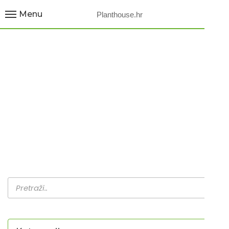
Menu
Planthouse.hr
¨ CRVENA ANEMONE /
ROSSO ¨
Home
Proizvodi
¨ CRVENA ANEMONE / ROSSO…