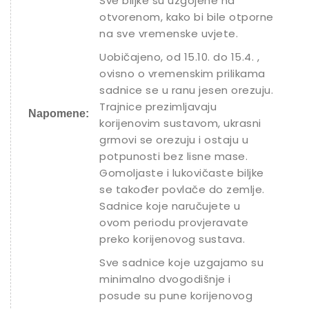
Sve biljke su uzgojene na
otvorenom, kako bi bile otporne
na sve vremenske uvjete.
Uobičajeno, od 15.10. do 15.4. ,
ovisno o vremenskim prilikama
sadnice se u ranu jesen orezuju.
Trajnice prezimljavaju
Napomene:
korijenovim sustavom, ukrasni
grmovi se orezuju i ostaju u
potpunosti bez lisne mase.
Gomoljaste i lukovičaste biljke
se također povlače do zemlje.
Sadnice koje naručujete u
ovom periodu provjeravate
preko korijenovog sustava.
Sve sadnice koje uzgajamo su
minimalno dvogodišnje i
posude su pune korijenovog