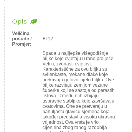
Chili
Ostalo sjeme
Opis
Veličina
posude /
FI
12
Promjer:
Spada u najljepše višegodišnje
biljke koje cvjetaju u rano proljeće.
Veliki, zvonasti cvjetovi.
Karakteristične za ovu biljku su
svilenkaste, mekane dlake koje
prekrivaju gotovo cijelu biljku. Ove
biljke razvijaju zemljom vezane
čuperke koji se sastoje od perastih
listova. Između njih izbijaju
uspravne stabljike koje završavaju
cvatovima. One se pretvaraju u
pahuljastu glavicu sjemena koja
također predstavlja visoku ukrasnu
vrijednost. Ova vrsta je vrlo
cijenjena zbog ranog razdoblja