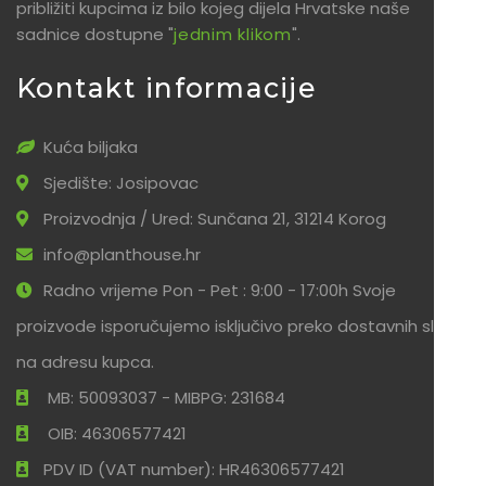
približiti kupcima iz bilo kojeg dijela Hrvatske naše
sadnice dostupne "
jednim klikom
".
Kontakt informacije
Kuća biljaka
Sjedište: Josipovac
Proizvodnja / Ured: Sunčana 21, 31214 Korog
info@planthouse.hr
Radno vrijeme Pon - Pet : 9:00 - 17:00h Svoje
proizvode isporučujemo isključivo preko dostavnih službi
na adresu kupca.
MB: 50093037 - MIBPG: 231684
OIB: 46306577421
PDV ID (VAT number): HR46306577421