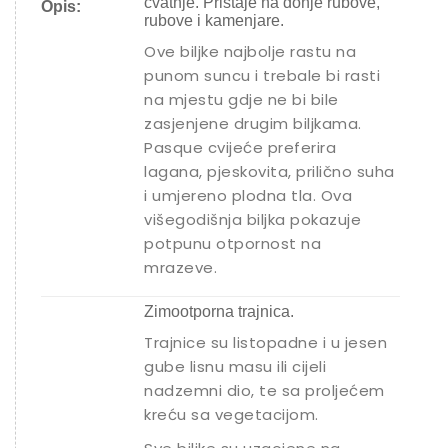
cvatnje. Pristaje na donje rubove,
Opis:
rubove i kamenjare.
Ove biljke najbolje rastu na
punom suncu i trebale bi rasti
na mjestu gdje ne bi bile
zasjenjene drugim biljkama.
Pasque cvijeće preferira
lagana, pjeskovita, prilično suha
i umjereno plodna tla. Ova
višegodišnja biljka pokazuje
potpunu otpornost na
mrazeve.
Zimootporna trajnica.
Trajnice su listopadne i u jesen
gube lisnu masu ili cijeli
nadzemni dio, te sa proljećem
kreću sa vegetacijom.