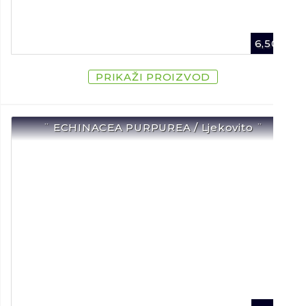
6,50
€
PRIKAŽI PROIZVOD
¨ ECHINACEA PURPUREA / Ljekovito ¨