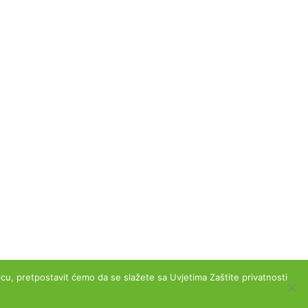
Kontakt
Moj račun
Pitanja i odgovori
slovanja
Reklamacije
Zaštita podataka
Izjava o sigurnosti online plaćanja
anicu, pretpostavit ćemo da se slažete sa Uvjetima Zaštite privatnosti
Obrazac za jednostrani raskid ugovora