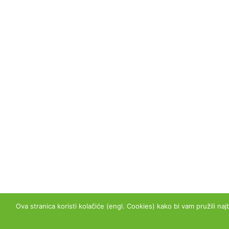
na taj način odlučili približiti kupcima iz bilo kojeg
dijela Hrvatske naše sadnice dostupne "
jednim
klikom
".
Copyright © 2026 Planthouse.hr - Sva prava prid
Ova stranica koristi kolačiće (engl. Cookies) kako bi vam pružili naj