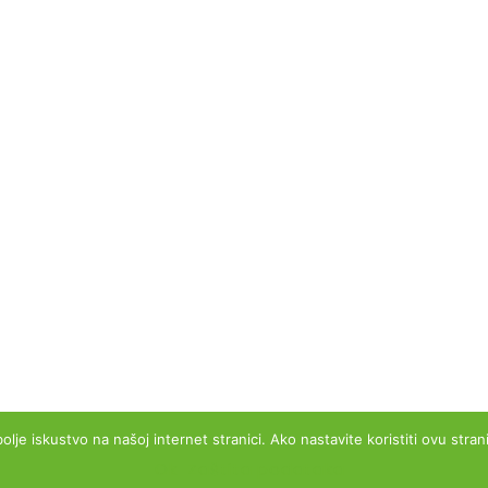
Radno vrijeme Pon - Pet : 9:00 - 17:00h Svoje
proizvode isporučujemo isključivo preko dostavnih
službi na adresu kupca.
MB: 50093037 - MIBPG: 231684
OIB: 46306577421
PDV ID (VAT number): HR46306577421
IBAN: HR0524070001100080358 OTP banka
ržana
Uvjeti po
bolje iskustvo na našoj internet stranici. Ako nastavite koristiti ovu str
Ok
Zaštita podataka