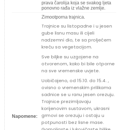
prava čarolija koja se svakog ljeta
ponovno rađa iz vlažne zemlje.
Zimootporna trajnica.
Trajnice su listopadne i u jesen
gube lisnu masu ili cijeli
nadzemni dio, te sa proljećem
kreću sa vegetacijom.
Sve biljke su uzgojene na
otvorenom, kako bi bile otporne
na sve vremenske uvjete.
Uobičajeno, od 15.10. do 15.4. ,
ovisno o vremenskim prilikama
sadnice se u ranu jesen orezuju.
Trajnice prezimljavaju
korijenovim sustavom, ukrasni
grmovi se orezuju i ostaju u
Napomene:
potpunosti bez lisne mase.
Gomoljaste i lukovičaste biljke