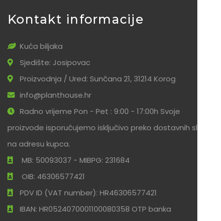
Kontakt informacije
Kuća biljaka
Sjedište: Josipovac
Proizvodnja / Ured: Sunčana 21, 31214 Korog
info@planthouse.hr
Radno vrijeme Pon - Pet : 9:00 - 17:00h Svoje
proizvode isporučujemo isključivo preko dostavnih službi
na adresu kupca.
MB: 50093037 - MIBPG: 231684
OIB: 46306577421
PDV ID (VAT number): HR46306577421
IBAN: HR0524070001100080358 OTP banka