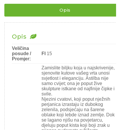
Chili
Opis
Ostalo sjeme
Opis
Veličina
posude /
FI
15
Promjer:
Zamislite biljku koja u najskrivenije,
sjenovite kutove vašeg vrta unosi
svjetlost i eleganciju. Astilba nije
samo cvijet; ona je poput žive
skulpture istkane od najfinije čipke i
svile.
Njezini cvatovi, koji poput nježnih
perjanica izrastaju iz dubokog
zelenila, podsjećaju na šarene
oblake koji lebde iznad zemlje. Dok
se lagano njišu na povjetarcu,
djeluju poput kista koji boji zrak u