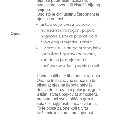
nijanse puderaste ružičaste,
strastvene crvene ili čistoće bijelog
snijega.
Ono što je čini uistinu čarobnom je
njezin kontrast:
Listovi su joj čvrsti, duboko
narezani i smaragdni, poput
Opis:
najljepše šumske paprati koja
čuva vlagu i svježinu zemlje.
Cvjetovi su, s druge strane, krhki
i pahuljasti, gotovo nestvarni,
kao da su jutarnja rosa i
sunčeva svjetlost poprimili oblik.
U vrtu, astilba je tiha aristokratkinja.
Ona ne traži izravno sunce da bi
blistala; njezina ljepota najviše
dolazi do izražaja u polusjeni, gdje
u tišini stvara bajkovitu atmosferu,
pretvarajući svaki običan grm u
kutak iz najljepših priča o vilama.
To je biljka za one koji u vrtu
traže mir, teksturu i profinjenost –