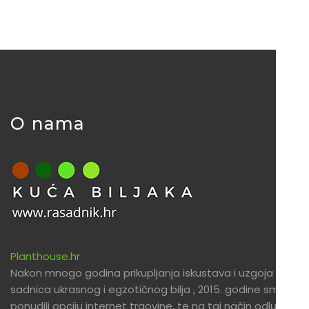
O nama
Planthouse.hr
Nakon mnogo godina prikupljanja iskustava i uzgoja
sadnica ukrasnog i egzotičnog bilja , 2015. godine smo
ponudili opciju internet trgovine, te na taj način odlučili