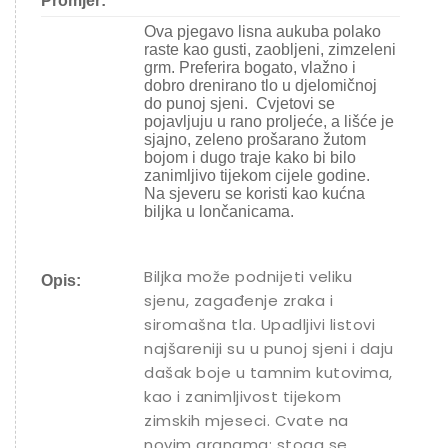
Promjer:
Ova pjegavo lisna aukuba polako
raste kao gusti, zaobljeni, zimzeleni
grm. Preferira bogato, vlažno i
dobro drenirano tlo u djelomičnoj
do punoj sjeni. Cvjetovi se
pojavljuju u rano proljeće, a lišće je
sjajno, zeleno prošarano žutom
bojom i dugo traje kako bi bilo
zanimljivo tijekom cijele godine.
Na sjeveru se koristi kao kućna
biljka u lončanicama.
Biljka može podnijeti veliku
Opis:
sjenu, zagađenje zraka i
siromašna tla. Upadljivi listovi
najšareniji su u punoj sjeni i daju
dašak boje u tamnim kutovima,
kao i zanimljivost tijekom
zimskih mjeseci. Cvate na
novim granama; stoga se