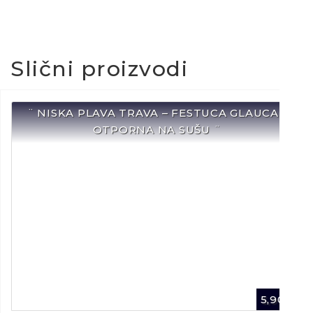
Slični proizvodi
¨ NISKA PLAVA TRAVA – FESTUCA GLAUCA /
OTPORNA NA SUŠU ¨
5,90
€