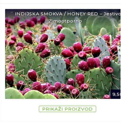
¨ INDIJSKA SMOKVA / HONEY RED – Jestivo /
Zimootporno ¨
9,50
€
PRIKAŽI PROIZVOD