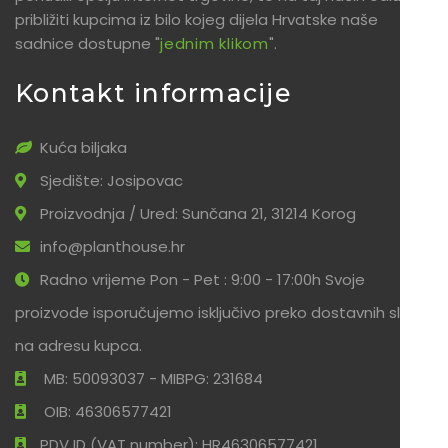
približiti kupcima iz bilo kojeg dijela Hrvatske naše
sadnice dostupne "
jednim klikom
".
Kontakt informacije
Kuća biljaka
Sjedište: Josipovac
Proizvodnja / Ured: Sunčana 21, 31214 Korog
info@planthouse.hr
Radno vrijeme Pon - Pet : 9:00 - 17:00h Svoje
proizvode isporučujemo isključivo preko dostavnih službi
na adresu kupca.
MB: 50093037 - MIBPG: 231684
OIB: 46306577421
PDV ID (VAT number): HR46306577421