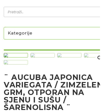
Kategorije
NOVO U PONUDI SADNICA
SADNICE
UKRASNO BILJE I TRAJNICE
¨ AUCUBA JAPONICA
GRMOVI/DRVEĆE
VARIEGATA / ZIMZELENI
HIT SEZONE*** VRTNI SLJEZOVI
GRM, OTPORAN NA
UKRASNE TRAVE
SJENU I SUŠU /
HORTENZIJE
ŠARENOLISNA ¨
LJEKOVITO I ZAČINSKO