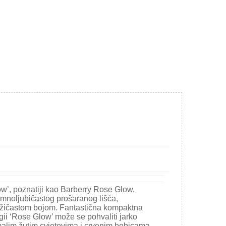
ow’, poznatiji kao Barberry Rose Glow,
amnoljubičastog prošaranog lišća,
žičastom bojom. Fantastična kompaktna
rgii ‘Rose Glow’ može se pohvaliti jarko
lim žutim cvjetovima i crvenim bobicama.