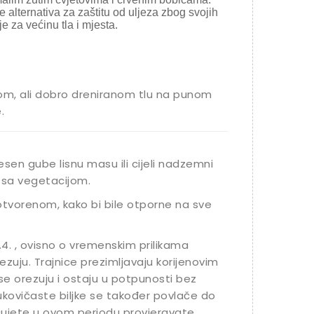
 alternativa za zaštitu od uljeza zbog svojih
je za većinu tla i mjesta.
nom, ali dobro dreniranom tlu na punom
.
jesen gube lisnu masu ili cijeli nadzemni
u sa vegetacijom.
otvorenom, kako bi bile otporne na sve
.4. , ovisno o vremenskim prilikama
ezuju. Trajnice prezimljavaju korijenovim
se orezuju i ostaju u potpunosti bez
ukovičaste biljke se također povlače do
čujete u ovom periodu provjeravate