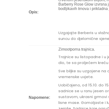
Barberry Rose Glow izvrsna je
bodljikavih trnova i prikladna 
Opis:
Uzgajajte Berberis u vlaž
suncu do djelomične sjene
Zimootporna trajnica.
Trajnice su listopadne i u 
dio, te sa proljećem kreć
Sve biljke su uzgojene na 
vremenske uvjete.
Uobičajeno, od 15.10. do 15
sadnice se u ranu jesen or
sustavom, ukrasni grmovi 
Napomene:
lisne mase. Gomoljaste i l
zemlje. Sadnice koje naru