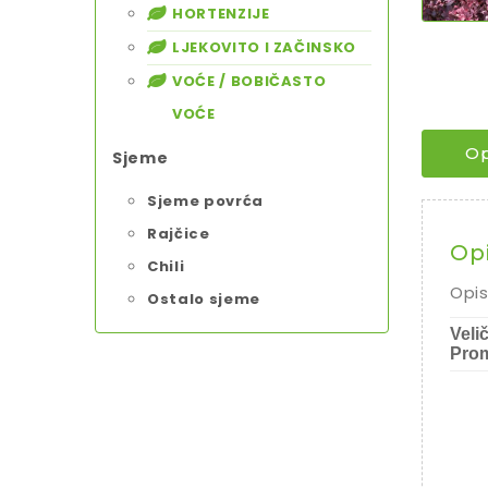
HORTENZIJE
LJEKOVITO I ZAČINSKO
VOĆE / BOBIČASTO
VOĆE
Op
Sjeme
Sjeme povrća
Rajčice
Op
Chili
Opis
Ostalo sjeme
Veli
Prom