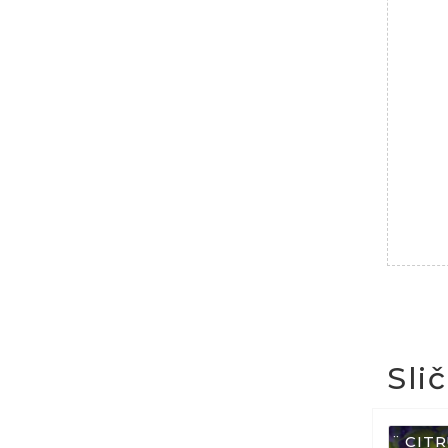
Sli
¨ CIT