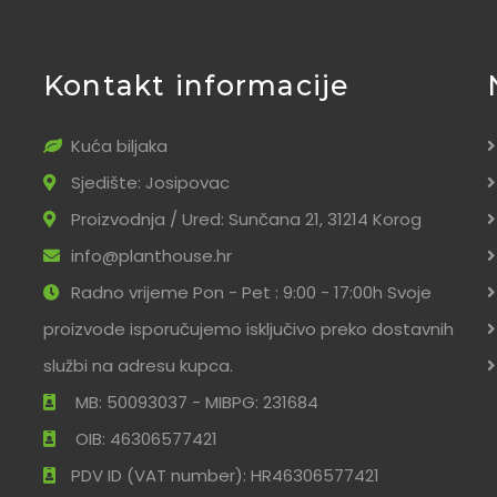
Kontakt informacije
Kuća biljaka
Sjedište: Josipovac
Proizvodnja / Ured: Sunčana 21, 31214 Korog
info@planthouse.hr
Radno vrijeme Pon - Pet : 9:00 - 17:00h Svoje
proizvode isporučujemo isključivo preko dostavnih
službi na adresu kupca.
MB: 50093037 - MIBPG: 231684
OIB: 46306577421
PDV ID (VAT number): HR46306577421