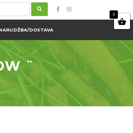
0
NARUDŽBA/DOSTAVA
OW ¨