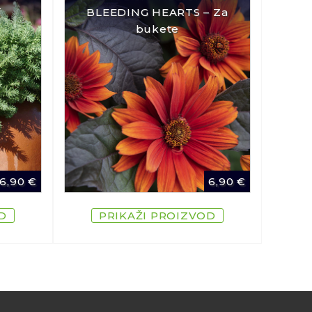
¨
BLEEDING HEARTS – Za
bukete
6,90
€
6,90
€
D
PRIKAŽI PROIZVOD