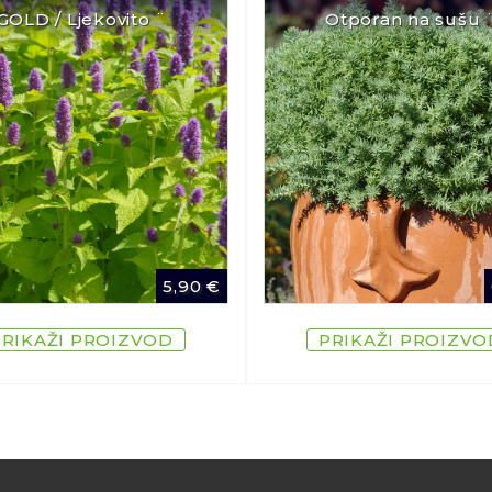
GOLD / Ljekovito ¨
Otporan na sušu 
5,90
€
PRIKAŽI PROIZVOD
PRIKAŽI PROIZVO