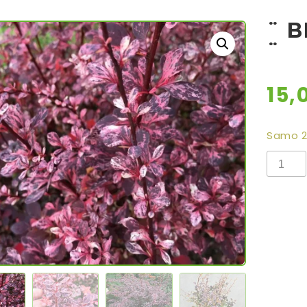
¨ 
¨
15,
Samo 2 
¨
BERBE
ROSE
GLOW
¨
količina