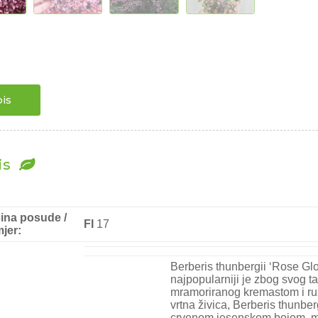
is
is
čina posude /
FI
17
jer:
Berberis thunbergii ‘Rose Gl
najpopularniji je zbog svog t
mramoriranog kremastom i ru
vrtna živica, Berberis thunbe
crvenom jesenskom bojom, ma