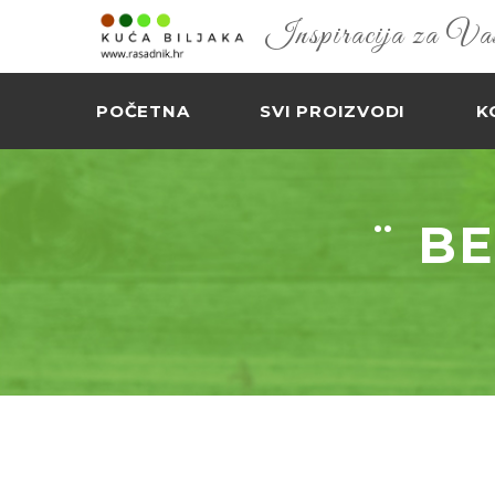
Inspiracija za Vaš 
POČETNA
SVI PROIZVODI
K
¨ B