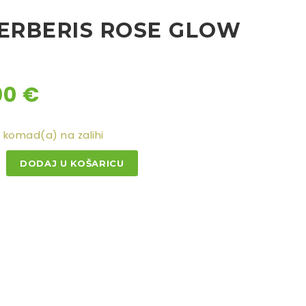
BERBERIS ROSE GLOW
00
€
komad(a) na zalihi
DODAJ U KOŠARICU
RIS