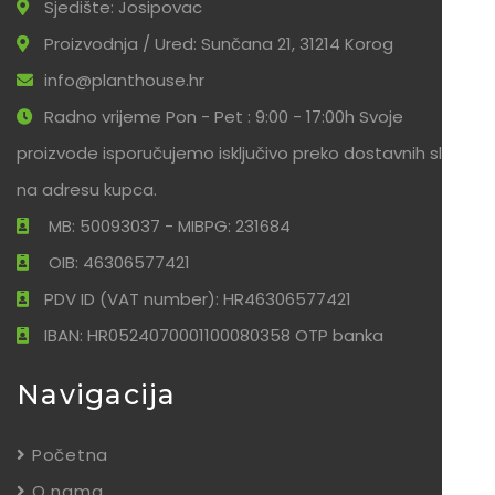
Sjedište: Josipovac
Proizvodnja / Ured: Sunčana 21, 31214 Korog
info@planthouse.hr
Radno vrijeme Pon - Pet : 9:00 - 17:00h Svoje
proizvode isporučujemo isključivo preko dostavnih službi
na adresu kupca.
MB: 50093037 - MIBPG: 231684
OIB: 46306577421
PDV ID (VAT number): HR46306577421
IBAN: HR0524070001100080358 OTP banka
Navigacija
Početna
O nama