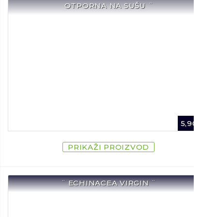
OTPORNA NA SUŠU ¨
5,90
€
PRIKAŽI PROIZVOD
¨ ECHINACEA VIRGIN ¨