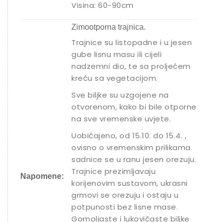
Visina: 60-90cm
Zimootporna trajnica.
Trajnice su listopadne i u jesen
gube lisnu masu ili cijeli
nadzemni dio, te sa proljećem
kreću sa vegetacijom.
Sve biljke su uzgojene na
otvorenom, kako bi bile otporne
na sve vremenske uvjete.
Uobičajeno, od 15.10. do 15.4. ,
ovisno o vremenskim prilikama
sadnice se u ranu jesen orezuju.
Trajnice prezimljavaju
Napomene:
korijenovim sustavom, ukrasni
grmovi se orezuju i ostaju u
potpunosti bez lisne mase.
Gomoljaste i lukovičaste biljke