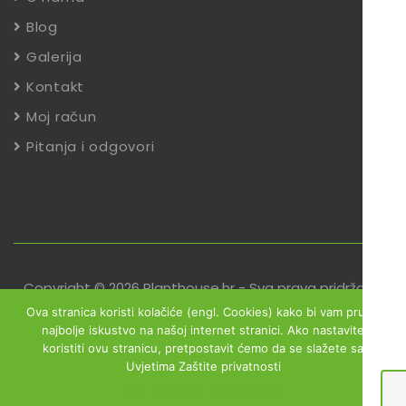
Blog
Galerija
Kontakt
Moj račun
Pitanja i odgovori
Copyright © 2026 Planthouse.hr - Sva prava pridržana
Ova stranica koristi kolačiće (engl. Cookies) kako bi vam pružili
Uvjeti poslovanja
Reklamacije
Zaštita podataka
najbolje iskustvo na našoj internet stranici. Ako nastavite
koristiti ovu stranicu, pretpostavit ćemo da se slažete sa
Izjava o sigurnosti online plaćanja
Uvjetima Zaštite privatnosti
Obrazac za jednostrani raskid ugovora
Ok
Zaštita podataka