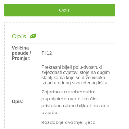
Chili
Opis
Ostalo sjeme
Opis
Veličina
posude /
FI
12
Promjer:
Prekrasni bijeli polu-dvostruki
zvjezdasti cvjetovi stoje na dugim
stabljikama koje se drže visoko
iznad urednog sivozelenog lišća.
Zajedno sa srebrnastim
pupoljcima ova biljka čini
Opis:
privlačnu rubnu biljku ili rezano
cvijeće.
Razdoblje cvatnje: Ljeto