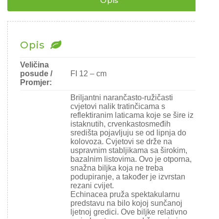
Opis
Chili
Ostalo sjeme
Opis
Veličina
posude /
FI 12 – cm
Promjer:
Briljantni narančasto-ružičasti
cvjetovi nalik tratinčicama s
reflektiranim laticama koje se šire iz
istaknutih, crvenkastosmeđih
središta pojavljuju se od lipnja do
kolovoza. Cvjetovi se drže na
uspravnim stabljikama sa širokim,
bazalnim listovima. Ovo je otporna,
snažna biljka koja ne treba
podupiranje, a također je izvrstan
rezani cvijet.
Echinacea pruža spektakularnu
predstavu na bilo kojoj sunčanoj
ljetnoj gredici. Ove biljke relativno