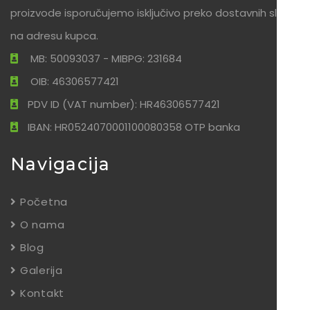
proizvode isporučujemo isključivo preko dostavnih službi
na adresu kupca.
MB: 50093037 - MIBPG: 231684
OIB: 46306577421
PDV ID (VAT number): HR46306577421
IBAN: HR0524070001100080358 OTP banka
Navigacija
Početna
O nama
Blog
Galerija
Kontakt