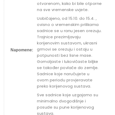
otvorenom, kako bi bile otporne
na sve vremenske uvjete.
Uobičajeno, od 15.10. do 15.4. ,
ovisno o vremenskim prilikama
sadnice se u ranu jesen orezuju.
Trajnice prezimljavaju
korijenovim sustavom, ukrasni
grmovi se orezuju i ostaju u
Napomene:
potpunosti bez lisne mase.
Gomoljaste i lukovičaste biljke
se također povlače do zemlje.
Sadnice koje naručujete u
ovom periodu provjeravate
preko korijenovog sustava.
Sve sadnice koje uzgajamo su
minimalno dvogodišnje i
posude su pune korijenovog
sustava.