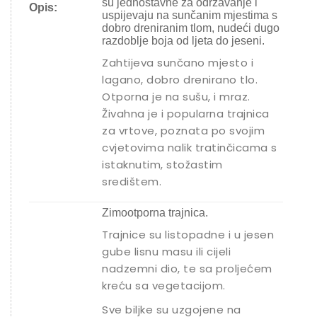
su jednostavne za održavanje i
Opis:
uspijevaju na sunčanim mjestima s
dobro dreniranim tlom, nudeći dugo
razdoblje boja od ljeta do jeseni.
Zahtijeva sunčano mjesto i
lagano, dobro drenirano tlo.
Otporna je na sušu, i mraz.
Živahna je i popularna trajnica
za vrtove, poznata po svojim
cvjetovima nalik tratinčicama s
istaknutim, stožastim
središtem.
Zimootporna trajnica.
Trajnice su listopadne i u jesen
gube lisnu masu ili cijeli
nadzemni dio, te sa proljećem
kreću sa vegetacijom.
Sve biljke su uzgojene na