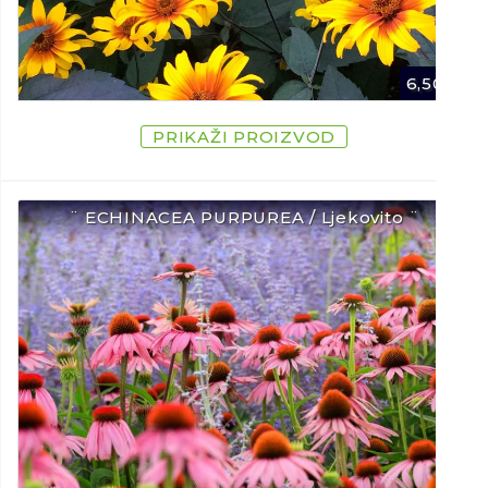
6,50
€
PRIKAŽI PROIZVOD
¨ ECHINACEA PURPUREA / Ljekovito ¨