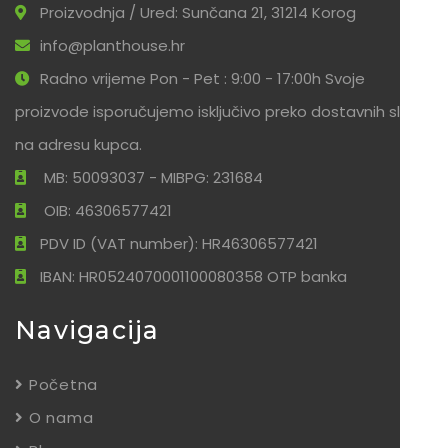
Proizvodnja / Ured: Sunčana 21, 31214 Korog
info@planthouse.hr
Radno vrijeme Pon - Pet : 9:00 - 17:00h Svoje
proizvode isporučujemo isključivo preko dostavnih službi
na adresu kupca.
MB: 50093037 - MIBPG: 231684
OIB: 46306577421
PDV ID (VAT number): HR46306577421
IBAN: HR0524070001100080358 OTP banka
Navigacija
Početna
O nama