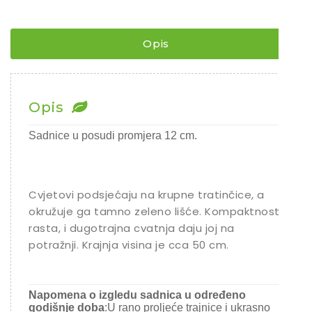
Za
bukete
Rajčice
¨
Chili
količina
Opis
Ostalo sjeme
Opis
Sadnice u posudi promjera 12 cm.
Cvjetovi podsjećaju na krupne tratinčice, a
okružuje ga tamno zeleno lišće. Kompaktnost
rasta, i dugotrajna cvatnja daju joj na
potražnji. Krajnja visina je cca 50 cm.
Napomena o izgledu sadnica u određeno
godišnje doba
:U rano proljeće trajnice i ukrasno