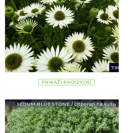
7,90
€
PRIKAŽI PROIZVOD
¨ SEDUM BLUE STONE / Otporan na sušu ¨