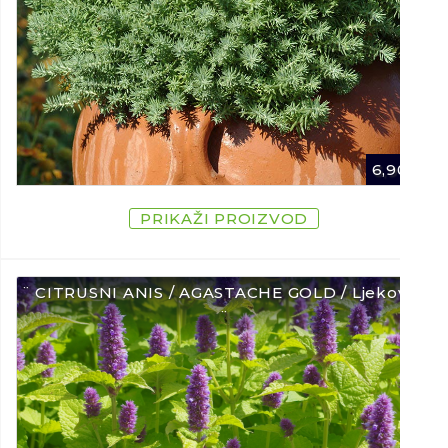
6,90
€
PRIKAŽI PROIZVOD
¨ CITRUSNI ANIS / AGASTACHE GOLD / Ljekovito
¨