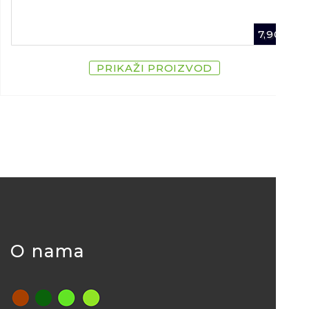
7,90
€
PRIKAŽI PROIZVOD
O nama