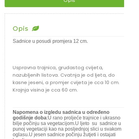
Opis
Chili
Ostalo sjeme
Opis
Sadnice u posudi promjera 12 cm.
Uspravna trajnica, grudastog cvijeta,
nazubljenih listova. Cvatnja je od ljeta, do
kasne jeseni, a promjer cvijeta je cca 10 cm.
Krajnja visina je cca 60 cm.
Napomena o izgledu sadnica u određeno
godišnje doba
:U rano proljeće trajnice i ukrasno
bilje počinju sa vegetacijom.U ljeto su sadnice u
punoj vegetaciji kao na posljednjoj slici u svakom
oglasu.U jesen sadnice počinju žutjeti i ostajati