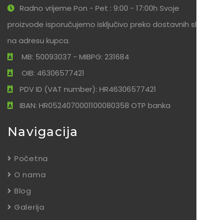
Radno vrijeme Pon - Pet : 9:00 - 17:00h Svoje
proizvode isporučujemo isključivo preko dostavnih službi
na adresu kupca.
MB: 50093037 - MIBPG: 231684
OIB: 46306577421
PDV ID (VAT number): HR46306577421
IBAN: HR0524070001100080358 OTP banka
Navigacija
Početna
O nama
Blog
Galerija