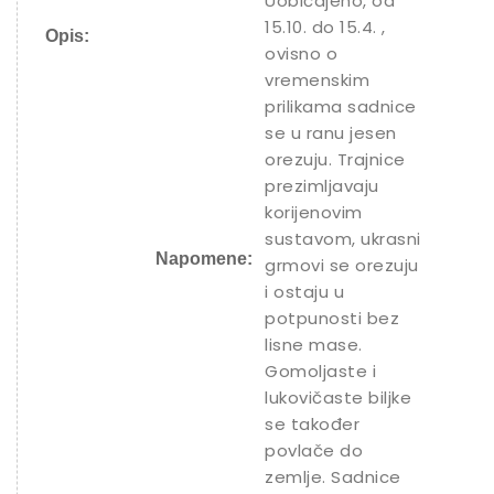
Uobičajeno, od
15.10. do 15.4. ,
Opis:
ovisno o
vremenskim
prilikama sadnice
se u ranu jesen
orezuju. Trajnice
prezimljavaju
korijenovim
sustavom, ukrasni
Napomene:
grmovi se orezuju
i ostaju u
potpunosti bez
lisne mase.
Gomoljaste i
lukovičaste biljke
se također
povlače do
zemlje. Sadnice