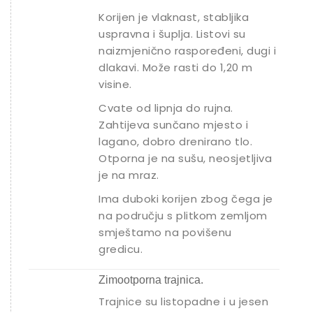
Korijen je vlaknast, stabljika
uspravna i šuplja. Listovi su
naizmjenično raspoređeni, dugi i
dlakavi. Može rasti do 1,20 m
visine.
Cvate od lipnja do rujna.
Zahtijeva sunčano mjesto i
lagano, dobro drenirano tlo.
Otporna je na sušu, neosjetljiva
je na mraz.
Ima duboki korijen zbog čega je
na području s plitkom zemljom
smještamo na povišenu
gredicu.
Zimootporna trajnica.
Trajnice su listopadne i u jesen