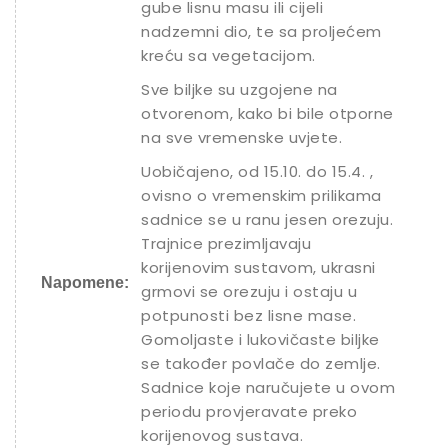
gube lisnu masu ili cijeli
nadzemni dio, te sa proljećem
kreću sa vegetacijom.
Sve biljke su uzgojene na
otvorenom, kako bi bile otporne
na sve vremenske uvjete.
Uobičajeno, od 15.10. do 15.4. ,
ovisno o vremenskim prilikama
sadnice se u ranu jesen orezuju.
Trajnice prezimljavaju
korijenovim sustavom, ukrasni
Napomene:
grmovi se orezuju i ostaju u
potpunosti bez lisne mase.
Gomoljaste i lukovičaste biljke
se također povlače do zemlje.
Sadnice koje naručujete u ovom
periodu provjeravate preko
korijenovog sustava.