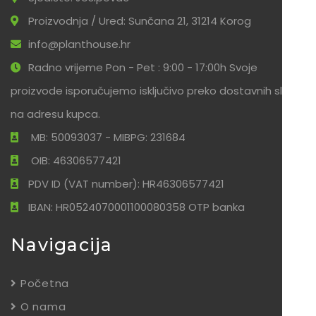
Proizvodnja / Ured: Sunčana 21, 31214 Korog
info@planthouse.hr
Radno vrijeme Pon - Pet : 9:00 - 17:00h Svoje
proizvode isporučujemo isključivo preko dostavnih službi
na adresu kupca.
MB: 50093037 - MIBPG: 231684
OIB: 46306577421
PDV ID (VAT number): HR46306577421
IBAN: HR0524070001100080358 OTP banka
Navigacija
Početna
O nama