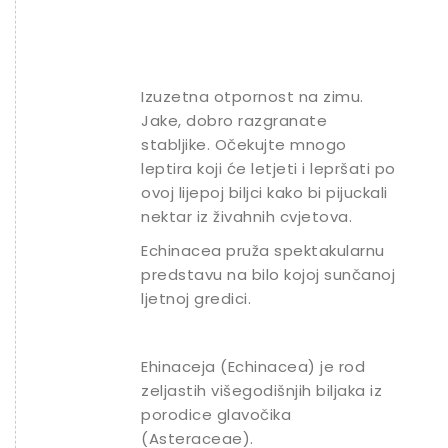
Izuzetna otpornost na zimu.
Jake, dobro razgranate
stabljike. Očekujte mnogo
leptira koji će letjeti i lepršati po
ovoj lijepoj biljci kako bi pijuckali
nektar iz živahnih cvjetova.
Echinacea pruža spektakularnu
predstavu na bilo kojoj sunčanoj
ljetnoj gredici.
Ehinaceja (Echinacea) je rod
zeljastih višegodišnjih biljaka iz
porodice glavočika
(Asteraceae).