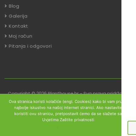
Blog
Galerija
Kontakt
Moj račun
Pitanja i odgovori
Copyright © 2026 Planthouse.hr - Sva prava pridržana
Ova stranica koristi kolačiće (engl. Cookies) kako bi vam pružili
Uvjeti poslovanja
Reklamacije
Zaštita podataka
najbolje iskustvo na našoj internet stranici. Ako nastavite
koristiti ovu stranicu, pretpostavit ćemo da se slažete sa
Izjava o sigurnosti online plaćanja
Uvjetima Zaštite privatnosti
Obrazac za jednostrani raskid ugovora
Ok
Zaštita podataka