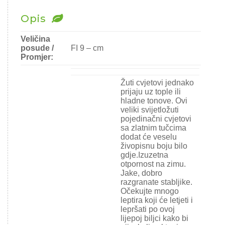
Ostalo sjeme
Opis
Veličina
posude /
FI 9 – cm
Promjer:
Žuti cvjetovi jednako
prijaju uz tople ili
hladne tonove. Ovi
veliki svijetložuti
pojedinačni cvjetovi
sa zlatnim tučcima
dodat će veselu
živopisnu boju bilo
gdje.Izuzetna
otpornost na zimu.
Jake, dobro
razgranate stabljike.
Očekujte mnogo
leptira koji će letjeti i
lepršati po ovoj
lijepoj biljci kako bi