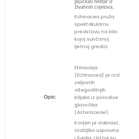
pijuckali nektar iz
živahnih cvjetova.
Echinacea pruža
spektakularnu
predstavu na bilo
kojoj sunčanoj
ljetnoj gredici.
Ehinaceja
(Echinacea) je rod
zeljastih
višegodišnjih
biljaka iz porodice
Opis:
glavočika
(Asteraceae).
Korijen je vlaknast,
stabljika uspravna
i šuplja. Listovi su