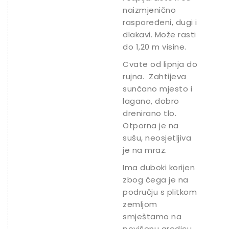
naizmjenično
raspoređeni, dugi i
dlakavi. Može rasti
do 1,20 m visine.
Cvate od lipnja do
rujna. Zahtijeva
sunčano mjesto i
lagano, dobro
drenirano tlo.
Otporna je na
sušu, neosjetljiva
je na mraz.
Ima duboki korijen
zbog čega je na
području s plitkom
zemljom
smještamo na
povišenu gredicu.