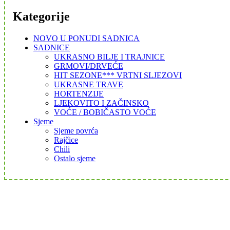
Kategorije
NOVO U PONUDI SADNICA
SADNICE
UKRASNO BILJE I TRAJNICE
GRMOVI/DRVEĆE
HIT SEZONE*** VRTNI SLJEZOVI
UKRASNE TRAVE
HORTENZIJE
LJEKOVITO I ZAČINSKO
VOĆE / BOBIČASTO VOĆE
Sjeme
Sjeme povrća
Rajčice
Chili
Ostalo sjeme