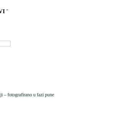
I ¨
ji – fotografirano u fazi pune