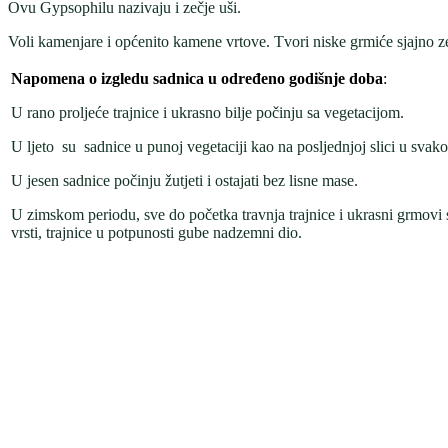
Ovu Gypsophilu nazivaju i zečje uši.
Voli kamenjare i općenito kamene vrtove. Tvori niske grmiće sjajno zele
Napomena o izgledu sadnica u određeno godišnje doba
:
U rano proljeće trajnice i ukrasno bilje počinju sa vegetacijom.
U ljeto su sadnice u punoj vegetaciji kao na posljednjoj slici u svak
U jesen sadnice počinju žutjeti i ostajati bez lisne mase.
U zimskom periodu, sve do početka travnja trajnice i ukrasni grmovi 
vrsti, trajnice u potpunosti gube nadzemni dio.