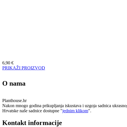
6,90
€
PRIKAŽI PROIZVOD
O nama
Planthouse.hr
Nakon mnogo godina prikupljanja iskustava i uzgoja sadnica ukrasnog i e
Hrvatske naše sadnice dostupne "
jednim klikom
".
Kontakt informacije