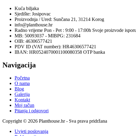
Kuća biljaka
Sjedište: Josipovac
Proizvodnja / Ured: Sunčana 21, 31214 Korog
info@planthouse.hr
Radno vrijeme Pon - Pet : 9:00 - 17:00h Svoje proizvode ispor
MB: 50093037 - MIBPG: 231684
OIB: 46306577421
PDV ID (VAT number): HR46306577421
IBAN: HR0524070001100080358 OTP banka
Navigacija
Početna
O nama
Blog
Galerija
Kontakt
Moj račun
Pitanja i odgovori
Copyright © 2026 Planthouse.hr - Sva prava pridržana
Uvjeti poslovanja