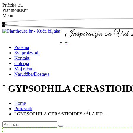
Pričekajte..
Planthouse.hr
Menu
9
Inspiracija za Vaš ze
–
Početna
Svi proizvodi
Kontakt
Galerija
Moj račun
Narudžba/Dostava
¨ GYPSOPHILA CERASTIOIDE
Home
Proizvodi
¨ GYPSOPHILA CERASTIOIDES / ŠLAJER…