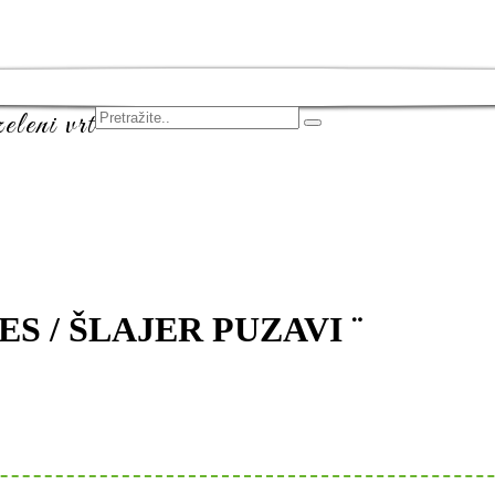
leni vrt
S / ŠLAJER PUZAVI ¨