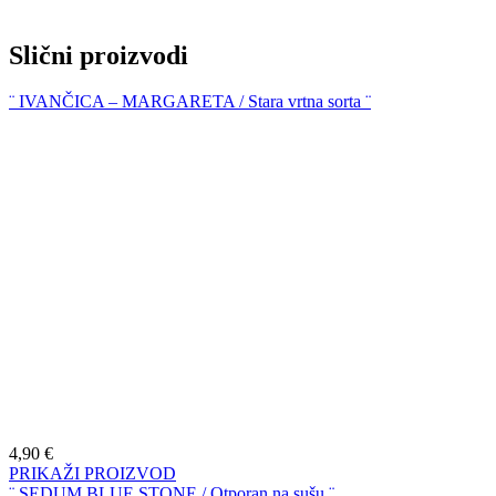
Slični proizvodi
¨ IVANČICA – MARGARETA / Stara vrtna sorta ¨
4,90
€
PRIKAŽI PROIZVOD
¨ SEDUM BLUE STONE / Otporan na sušu ¨