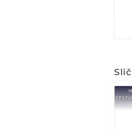
Sli
¨ 
FESTU