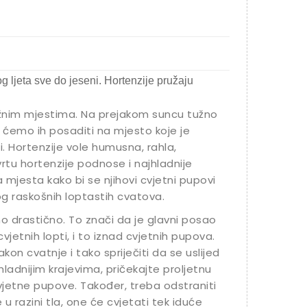
og ljeta sve do jeseni. Hortenzije pružaju
lažnim mjestima. Na prejakom suncu tužno
ga ćemo ih posaditi na mjesto koje je
 Hortenzije vole humusna, rahla,
vrtu hortenzije podnose i najhladnije
a mjesta kako bi se njihovi cvjetni pupovi
og raskošnih loptastih cvatova.
o drastično. To znači da je glavni posao
vjetnih lopti, i to iznad cvjetnih pupova.
n cvatnje i tako spriječiti da se uslijed
hladnijim krajevima, pričekajte proljetnu
 cvjetne pupove. Također, treba odstraniti
 u razini tla, one će cvjetati tek iduće