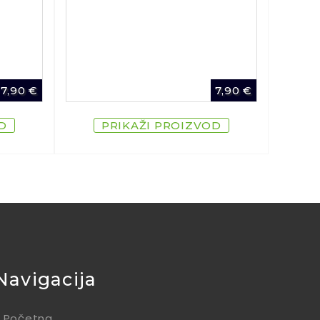
7,90
€
7,90
€
D
PRIKAŽI PROIZVOD
Navigacija
Početna