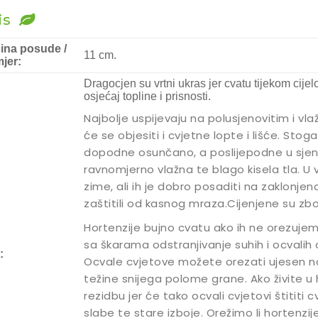
is
čina posude /
11 cm.
jer:
Dragocjen su vrtni ukras jer cvatu tijekom cijel
osjećaj topline i prisnosti.
Najbolje uspijevaju na polusjenovitim i v
će se objesiti i cvjetne lopte i lišće. Sto
dopodne osunčano, a poslijepodne u sjeni.
ravnomjerno vlažna te blago kisela tla. U 
zime, ali ih je dobro posaditi na zaklonjen
zaštitili od kasnog mraza.Cijenjene su zb
Hortenzije bujno cvatu ako ih ne orezujem
sa škarama odstranjivanje suhih i ocvalih c
:
Ocvale cvjetove možete orezati ujesen nako
težine snijega polome grane. Ako živite u 
rezidbu jer će tako ocvali cvjetovi štititi
slabe te stare izboje. Orežimo li hortenzije