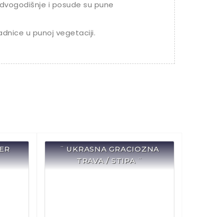
dvogodišnje i posude su pune
adnice u punoj vegetaciji.
ER
¨ UKRASNA GRACIOZNA
TRAVA / STIPA ¨