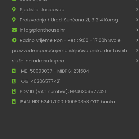
Sjedište: Josipovac
Proizvodnja / Ured: Sunčana 21, 31214 Korog
info@planthouse.hr
Radno vrijeme Pon - Pet : 9:00 - 17:00h Svoje
proizvode isporučujemo isključivo preko dostavnih
službi na adresu kupca.
MB: 50093037 - MIBPG: 231684
OIB: 46306577421
PDV ID (VAT number): HR46306577421
IBAN: HR0524070001100080358 OTP banka