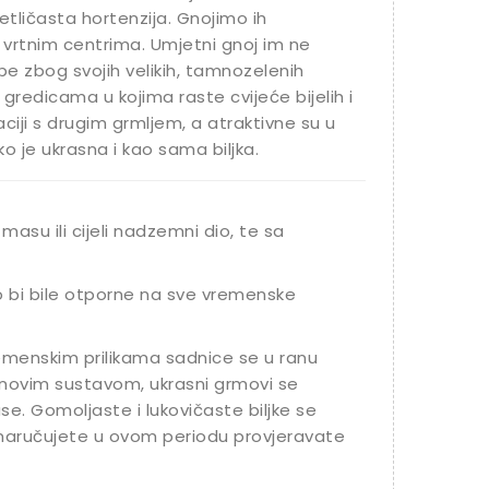
etličasta hortenzija. Gnojimo ih
 vrtnim centrima. Umjetni gnoj im ne
epe zbog svojih velikih, tamnozelenih
 gredicama u kojima raste cvijeće bijelih i
aciji s drugim grmljem, a atraktivne su u
o je ukrasna i kao sama biljka.
masu ili cijeli nadzemni dio, te sa
o bi bile otporne na sve vremenske
vremenskim prilikama sadnice se u ranu
jenovim sustavom, ukrasni grmovi se
se. Gomoljaste i lukovičaste biljke se
 naručujete u ovom periodu provjeravate