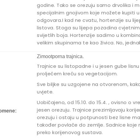
godine. Tako se orezuju samo drvolika i m
specijalnim gnojivom koje možete kupiti u
odgovara.I kad ne cvatu, hortenzije su lij
listova. Stoga su lijepa pozadina cvjetnim
svijetlih boja. Hortenzije sadimo u kombin
velikim skupinama te kao živica. No, jednak
Zimootporna trajnica.
Trajnice su listopadne i u jesen gube lisnu 
proljećem kreću sa vegetacijom.
Sve biljke su uzgojene na otvorenom, kak
uvjete.
Uobičajeno, od 15.10. do 15.4. , ovisno o 
jesen orezuju. Trajnice prezimljavaju kori
omene:
orezuju i ostaju u potpunosti bez lisne ma
također povlače do zemlje. Sadnice koje
preko korijenovog sustava.