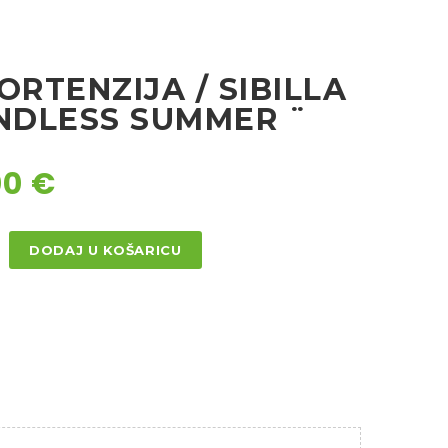
ORTENZIJA / SIBILLA
ENDLESS SUMMER ¨
00
€
DODAJ U KOŠARICU
NZIJA
SS
R