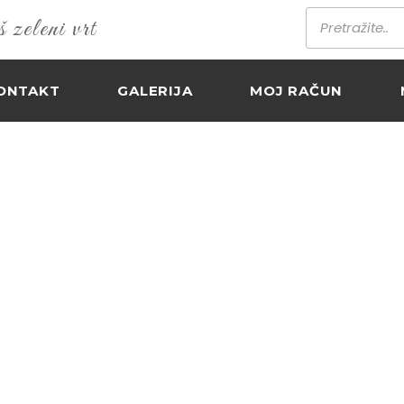
zeleni vrt
ONTAKT
GALERIJA
MOJ RAČUN
A / SIBILLA – EN
¨
Home
Proizvodi
¨ HORTENZIJA / SIBILLA –…