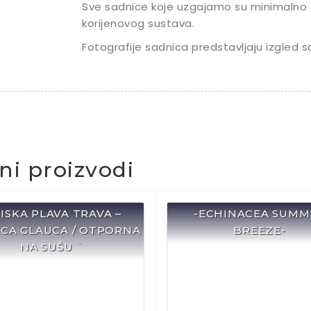
Sve sadnice koje uzgajamo su minimalno 
korijenovog sustava.
Fotografije sadnica predstavljaju izgled s
čni proizvodi
NISKA PLAVA TRAVA –
-ECHINACEA SUMM
CA GLAUCA / OTPORNA
BREEZE-
NA SUŠU ¨