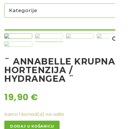
Kategorije
NOVO U PONUDI SADNICA
SADNICE
UKRASNO BILJE I TRAJNICE
¨ ANNABELLE KRUPNA
GRMOVI/DRVEĆE
HORTENZIJA /
HIT SEZONE*** VRTNI SLJEZOVI
HYDRANGEA ¨
UKRASNE TRAVE
HORTENZIJE
19,90
€
LJEKOVITO I ZAČINSKO
VOĆE / BOBIČASTO VOĆE
Samo 1 komad(a) na zalihi
Sjeme
¨
DODAJ U KOŠARICU
Sjeme povrća
ANNABELLE