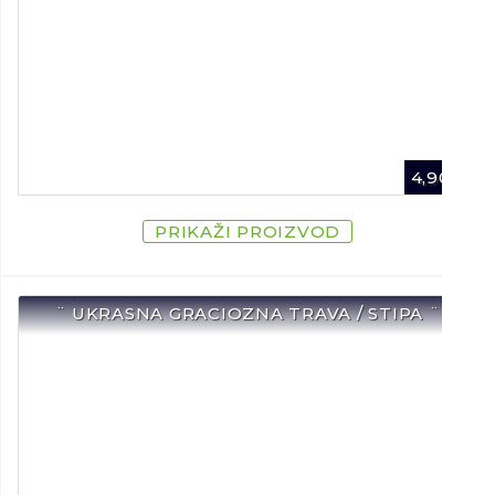
4,90
€
PRIKAŽI PROIZVOD
¨ UKRASNA GRACIOZNA TRAVA / STIPA ¨