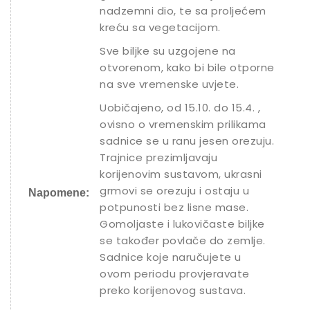
nadzemni dio, te sa proljećem
kreću sa vegetacijom.
Sve biljke su uzgojene na
otvorenom, kako bi bile otporne
na sve vremenske uvjete.
Uobičajeno, od 15.10. do 15.4. ,
ovisno o vremenskim prilikama
sadnice se u ranu jesen orezuju.
Trajnice prezimljavaju
korijenovim sustavom, ukrasni
grmovi se orezuju i ostaju u
Napomene:
potpunosti bez lisne mase.
Gomoljaste i lukovičaste biljke
se također povlače do zemlje.
Sadnice koje naručujete u
ovom periodu provjeravate
preko korijenovog sustava.