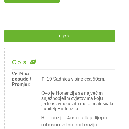
KRUPNA
Rajčice
HORTENZIJA
/
Chili
HYDRANGEA
Ostalo sjeme
¨
količina
Opis
Opis
Veličina
posude /
FI
19 Sadnica visine cca 50cm.
Promjer:
Ovo je Hortenzija sa najvećim,
snježnobjelim cvjetovima koju
jednostavno u vrtu mora imati svaki
ljubitelj Hortenzija.
Hortenzija Annabelleje lijepa i
robusna vrtna hortenzija