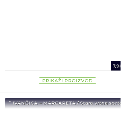
7,90
€
PRIKAŽI PROIZVOD
¨ IVANČICA – MARGARETA / Stara vrtna sorta ¨