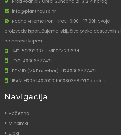
Proizvodnja / Ured: Sunčana 21, 31214 Korog
info@planthouse.hr
Radno vrijeme Pon - Pet : 9:00 - 17:00h Svoje
proizvode isporučujemo isključivo preko dostavnih službi
na adresu kupca.
MB: 50093037 - MIBPG: 231684
OIB: 46306577421
PDV ID (VAT number): HR46306577421
IBAN: HR0524070001100080358 OTP banka
Navigacija
Početna
O nama
Blog