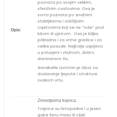
poznata po svojim velikim,
sferičnim cvatovima. Ova je
sorta poznata po snažnim
stabljikama i izdržljivim
cvjetovima koji se ne “ruše” pod
Opis:
kišom ili vjetrom. Ova je biljka
prikladna i za vrtne gredice i za
velike posude. Najbolje uspijeva
u polusjeni i vlažnom, dobro
dreniranom tlu.
Annabelle izvrstan je izbor za
dodavanje ljepote i strukture
svakom vrtu.
Zimootporna trajnica.
Trajnice su listopadne i u jesen
gube lisnu masu ili cijeli