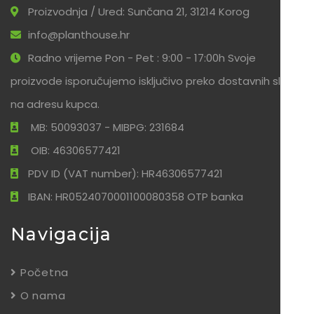
Proizvodnja / Ured: Sunčana 21, 31214 Korog
info@planthouse.hr
Radno vrijeme Pon - Pet : 9:00 - 17:00h Svoje
proizvode isporučujemo isključivo preko dostavnih službi
na adresu kupca.
MB: 50093037 - MIBPG: 231684
OIB: 46306577421
PDV ID (VAT number): HR46306577421
IBAN: HR0524070001100080358 OTP banka
Navigacija
Početna
O nama