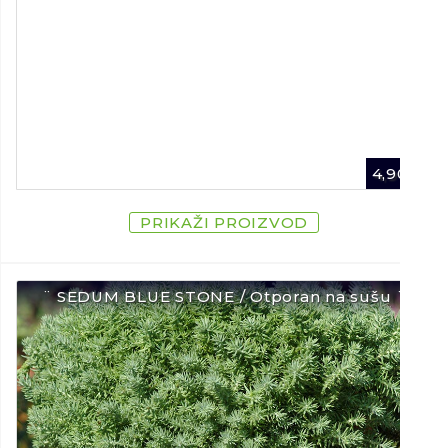
4,90
€
PRIKAŽI PROIZVOD
¨ SEDUM BLUE STONE / Otporan na sušu ¨