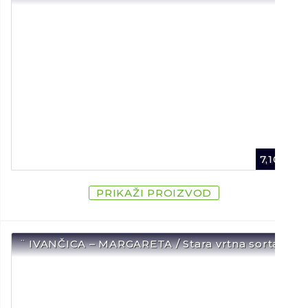
7,10
€
PRIKAŽI PROIZVOD
¨ IVANČICA – MARGARETA / Stara vrtna sorta ¨