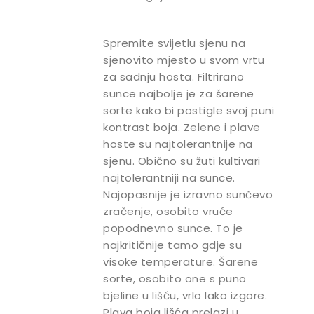
Spremite svijetlu sjenu na
sjenovito mjesto u svom vrtu
za sadnju hosta. Filtrirano
sunce najbolje je za šarene
sorte kako bi postigle svoj puni
kontrast boja. Zelene i plave
hoste su najtolerantnije na
sjenu. Obično su žuti kultivari
najtolerantniji na sunce.
Najopasnije je izravno sunčevo
zračenje, osobito vruće
popodnevno sunce. To je
najkritičnije tamo gdje su
visoke temperature. Šarene
sorte, osobito one s puno
bjeline u lišću, vrlo lako izgore.
Plava boja lišća prelazi u