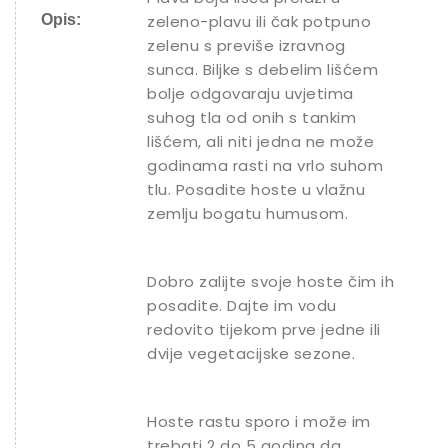
Opis:
zeleno-plavu ili čak potpuno
zelenu s previše izravnog
sunca. Biljke s debelim lišćem
bolje odgovaraju uvjetima
suhog tla od onih s tankim
lišćem, ali niti jedna ne može
godinama rasti na vrlo suhom
tlu. Posadite hoste u vlažnu
zemlju bogatu humusom.
Dobro zalijte svoje hoste čim ih
posadite. Dajte im vodu
redovito tijekom prve jedne ili
dvije vegetacijske sezone.
Hoste rastu sporo i može im
trebati 2 do 5 godina da