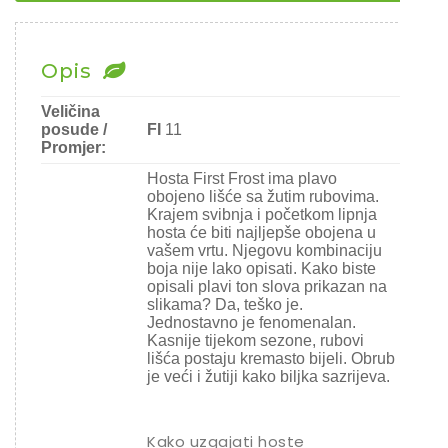
Ostalo sjeme
Opis
Veličina
posude /
FI
11
Promjer:
Hosta First Frost ima plavo
obojeno lišće sa žutim rubovima.
Krajem svibnja i početkom lipnja
hosta će biti najljepše obojena u
vašem vrtu. Njegovu kombinaciju
boja nije lako opisati. Kako biste
opisali plavi ton slova prikazan na
slikama? Da, teško je.
Jednostavno je fenomenalan.
Kasnije tijekom sezone, rubovi
lišća postaju kremasto bijeli. Obrub
je veći i žutiji kako biljka sazrijeva.
Kako uzgajati hoste