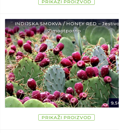
PRIKAŽI PROIZVOD
¨ INDIJSKA SMOKVA / HONEY RED – Jestivo /
Zimootporno ¨
9,50
€
PRIKAŽI PROIZVOD