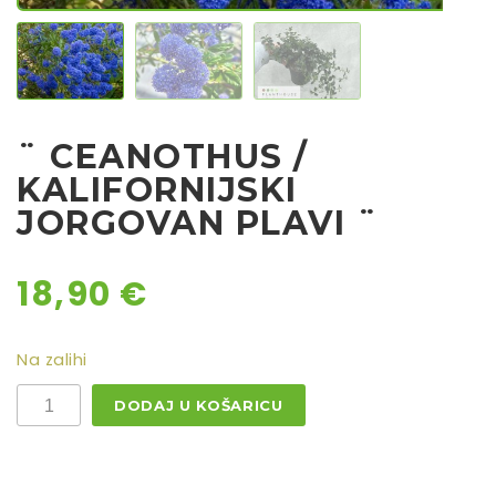
Rajčice
Chili
Ostalo sjeme
¨ CEANOTHUS /
KALIFORNIJSKI
JORGOVAN PLAVI ¨
18,90
€
Na zalihi
¨
DODAJ U KOŠARICU
CEANOTHUS
/
KALIFORNIJSKI
JORGOVAN
PLAVI