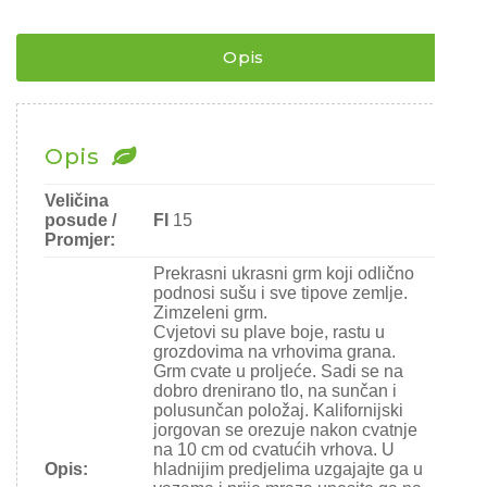
¨
količina
Opis
Opis
Veličina
posude /
FI
15
Promjer:
Prekrasni ukrasni grm koji odlično
podnosi sušu i sve tipove zemlje.
Zimzeleni grm.
Cvjetovi su plave boje, rastu u
grozdovima na vrhovima grana.
Grm cvate u proljeće. Sadi se na
dobro drenirano tlo, na sunčan i
polusunčan položaj. Kalifornijski
jorgovan se orezuje nakon cvatnje
na 10 cm od cvatućih vrhova. U
Opis:
hladnijim predjelima uzgajajte ga u