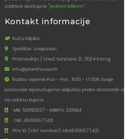
sadnice dostupne "
jednim klikom
".
Kontakt informacije
Kuća biljaka
Sjedište: Josipovac
Proizvodnja / Ured: Sunčana 21, 31214 Korog
info@planthouse.hr
Radno vrijeme Pon - Pet : 9:00 - 17:00h Svoje
proizvode isporučujemo isključivo preko dostavnih službi
na adresu kupca.
MB: 50093037 - MIBPG: 231684
OIB: 46306577421
PDV ID (VAT number): HR46306577421