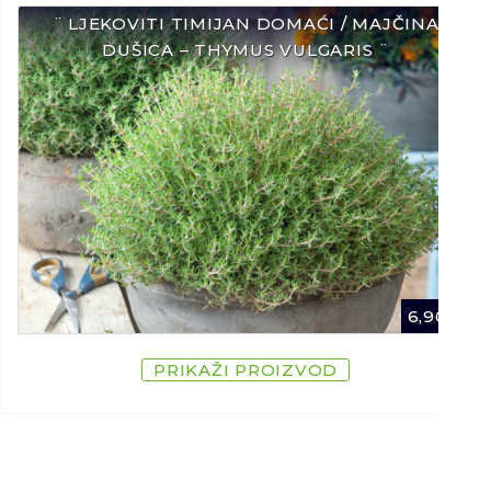
¨ LJEKOVITI TIMIJAN DOMAĆI / MAJČINA
DUŠICA – THYMUS VULGARIS ¨
6,90
€
PRIKAŽI PROIZVOD