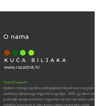
O nama
Planthouse.hr
Nakon mnogo godina prikupljanja iskustava i uzgoja
sadnica ukrasnog i egzotičnog bilja , 2015. godine smo
ponudili opciju internet trgovine, te na taj način odlučili
približiti kupcima iz bilo kojeg dijela Hrvatske naše