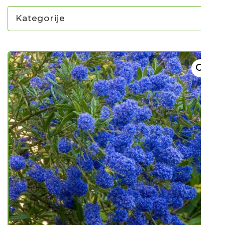
Kategorije
NOVO U PONUDI SADNICA
SADNICE
UKRASNO BILJE I TRAJNICE
GRMOVI/DRVEĆE
HIT SEZONE*** VRTNI SLJEZOVI
UKRASNE TRAVE
HORTENZIJE
LJEKOVITO I ZAČINSKO
VOĆE / BOBIČASTO VOĆE
Sjeme
Sjeme povrća