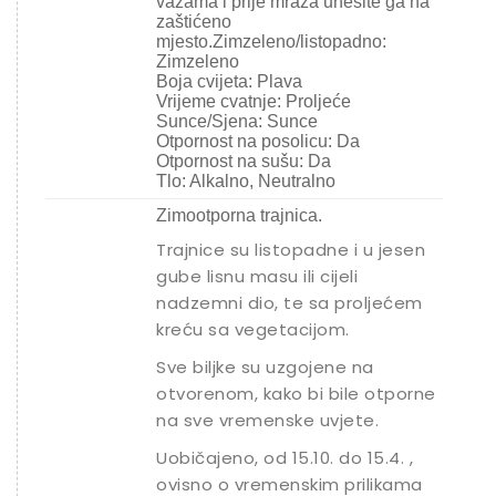
vazama i prije mraza unesite ga na
zaštićeno
mjesto.Zimzeleno/listopadno:
Zimzeleno
Boja cvijeta: Plava
Vrijeme cvatnje: Proljeće
Sunce/Sjena: Sunce
Otpornost na posolicu: Da
Otpornost na sušu: Da
Tlo: Alkalno, Neutralno
Zimootporna trajnica.
Trajnice su listopadne i u jesen
gube lisnu masu ili cijeli
nadzemni dio, te sa proljećem
kreću sa vegetacijom.
Sve biljke su uzgojene na
otvorenom, kako bi bile otporne
na sve vremenske uvjete.
Uobičajeno, od 15.10. do 15.4. ,
ovisno o vremenskim prilikama