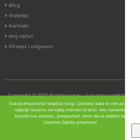
Blog
Galerija
Kontakt
Moj račun
Pitanja i odgovori
Copyright © 2026 Planthouse.hr - Sva prava pridržana
Ova stranica koristi kolačiće (engl. Cookies) kako bi vam pružili
Uvjeti poslovanja
Reklamacije
Zaštita podataka
najbolje iskustvo na našoj internet stranici. Ako nastavite
koristiti ovu stranicu, pretpostavit ćemo da se slažete sa
Izjava o sigurnosti online plaćanja
Uvjetima Zaštite privatnosti
Obrazac za jednostrani raskid ugovora
Ok
Zaštita podataka