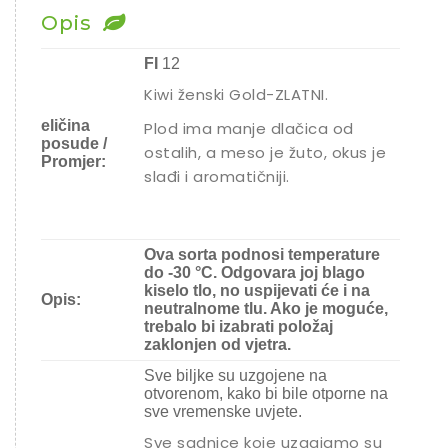
Opis
FI
12
Kiwi ženski Gold-ZLATNI.
eličina
Plod ima manje dlačica od
posude /
ostalih, a meso je žuto, okus je
Promjer:
slađi i aromatičniji.
Ova sorta podnosi temperature
do -30 °C. Odgovara joj blago
kiselo tlo, no uspijevati će i na
Opis:
neutralnome tlu. Ako je moguće,
trebalo bi izabrati položaj
zaklonjen od vjetra.
Sve biljke su uzgojene na
otvorenom, kako bi bile otporne na
sve vremenske uvjete.
Sve sadnice koje uzgajamo su