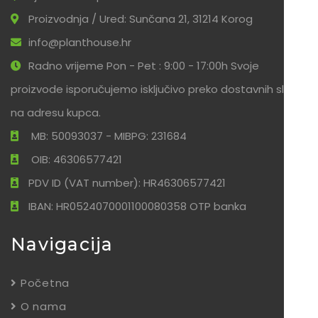
Proizvodnja / Ured: Sunčana 21, 31214 Korog
info@planthouse.hr
Radno vrijeme Pon - Pet : 9:00 - 17:00h Svoje
proizvode isporučujemo isključivo preko dostavnih službi
na adresu kupca.
MB: 50093037 - MIBPG: 231684
OIB: 46306577421
PDV ID (VAT number): HR46306577421
IBAN: HR0524070001100080358 OTP banka
Navigacija
Početna
O nama