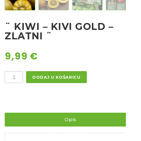
Ostalo sjeme
¨ KIWI – KIVI GOLD –
ZLATNI ¨
9,99
€
¨
DODAJ U KOŠARICU
KIWI
–
KIVI
GOLD
-
ZLATNI
¨
količina
Opis