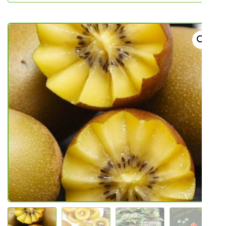
NOVO U PONUDI SADNICA
SADNICE
UKRASNO BILJE I TRAJNICE
GRMOVI/DRVEĆE
HIT SEZONE*** VRTNI SLJEZOVI
UKRASNE TRAVE
HORTENZIJE
LJEKOVITO I ZAČINSKO
VOĆE / BOBIČASTO VOĆE
Sjeme
Sjeme povrća
Rajčice
Chili