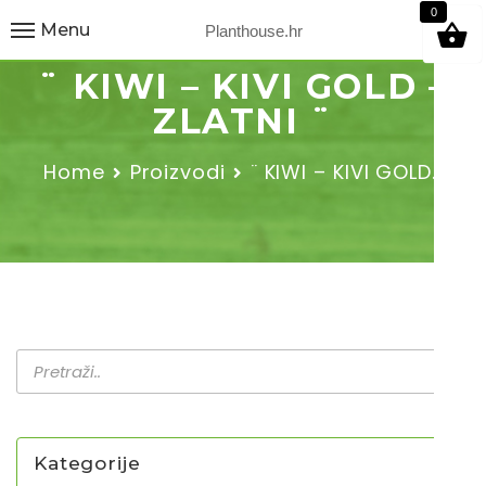
9
0
Menu
Planthouse.hr
¨ KIWI – KIVI GOLD –
ZLATNI ¨
Home
Proizvodi
¨ KIWI – KIVI GOLD…
Kategorije