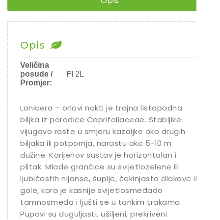
Opis
Opis
Veličina
posude /
FI
2L
Promjer:
Lonicera – orlovi nokti je trajna listopadna
biljka iz porodice Caprifoliaceae. Stabljike
vijugavo raste u smjeru kazaljke oko drugih
biljaka ili potpornja, narastu oko 5-10 m
dužine. Korijenov sustav je horizontalan i
plitak. Mlade grančice su svijetlozelene ili
ljubičastih nijanse, šuplje, čekinjasto dlakave ili
gole, kora je kasnije svijetlosmeđado
tamnosmeđa i ljušti se u tankim trakama.
Pupovi su duguljasti, ušiljeni, prekriveni