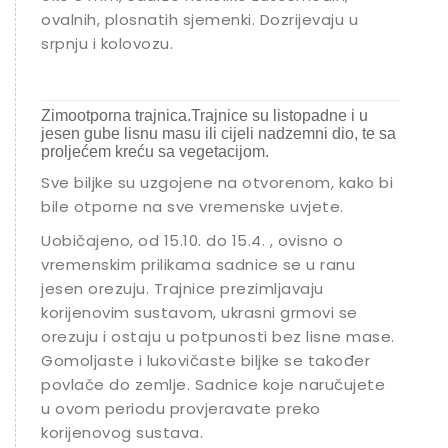
ovalnih, plosnatih sjemenki. Dozrijevaju u
srpnju i kolovozu.
Zimootporna trajnica.Trajnice su listopadne i u
jesen gube lisnu masu ili cijeli nadzemni dio, te sa
proljećem kreću sa vegetacijom.
Sve biljke su uzgojene na otvorenom, kako bi
bile otporne na sve vremenske uvjete.
Uobičajeno, od 15.10. do 15.4. , ovisno o
vremenskim prilikama sadnice se u ranu
jesen orezuju. Trajnice prezimljavaju
korijenovim sustavom, ukrasni grmovi se
orezuju i ostaju u potpunosti bez lisne mase.
Gomoljaste i lukovičaste biljke se također
povlače do zemlje. Sadnice koje naručujete
u ovom periodu provjeravate preko
korijenovog sustava.