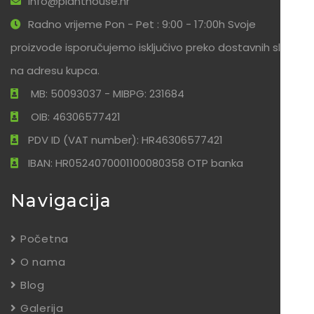
info@planthouse.hr
Radno vrijeme Pon - Pet : 9:00 - 17:00h Svoje
proizvode isporučujemo isključivo preko dostavnih službi
na adresu kupca.
MB: 50093037 - MIBPG: 231684
OIB: 46306577421
PDV ID (VAT number): HR46306577421
IBAN: HR0524070001100080358 OTP banka
Navigacija
Početna
O nama
Blog
Galerija