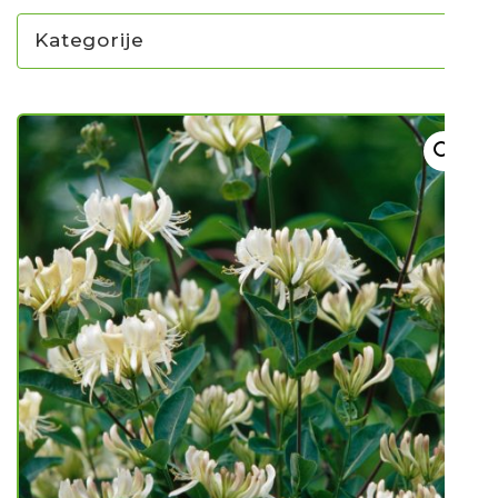
Kategorije
NOVO U PONUDI SADNICA
SADNICE
UKRASNO BILJE I TRAJNICE
GRMOVI/DRVEĆE
HIT SEZONE*** VRTNI SLJEZOVI
UKRASNE TRAVE
HORTENZIJE
LJEKOVITO I ZAČINSKO
VOĆE / BOBIČASTO VOĆE
Sjeme
Sjeme povrća