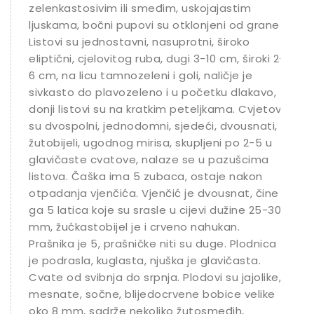
zelenkastosivim ili smeđim, uskojajastim
ljuskama, bočni pupovi su otklonjeni od grane.
Listovi su jednostavni, nasuprotni, široko
eliptični, cjelovitog ruba, dugi 3-10 cm, široki 2-
6 cm, na licu tamnozeleni i goli, naličje je
sivkasto do plavozeleno i u početku dlakavo,
donji listovi su na kratkim peteljkama. Cvjetovi
su dvospolni, jednodomni, sjedeći, dvousnati,
žutobijeli, ugodnog mirisa, skupljeni po 2-5 u
glavičaste cvatove, nalaze se u pazušcima
listova. Čaška ima 5 zubaca, ostaje nakon
otpadanja vjenčića. Vjenčić je dvousnat, čine
ga 5 latica koje su srasle u cijevi dužine 25-30
mm, žućkastobijel je i crveno nahukan.
Prašnika je 5, prašničke niti su duge. Plodnica
je podrasla, kuglasta, njuška je glavičasta.
Cvate od svibnja do srpnja. Plodovi su jajolike,
mesnate, sočne, blijedocrvene bobice velike
oko 8 mm, sadrže nekoliko žutosmeđih,