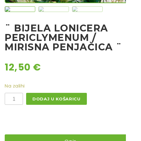
Rajčice
Chili
¨ BIJELA LONICERA
Ostalo sjeme
PERICLYMENUM /
MIRISNA PENJAČICA ¨
12,50
€
Na zalihi
¨
DODAJ U KOŠARICU
BIJELA
LONICERA
PERICLYMENUM
/
Mirisna
penjačica
¨
količina