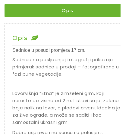
Chili
Opis
Ostalo sjeme
Opis
Sadnice u posudi promjera 17 cm.
Sadnice na posljednjoj fotografiji prikazuju
primjerak sadnice u prodaji – fotografirano u
fazi pune vegetacije.
Lovorvišnja “Etna” je zimzeleni grm, koji
naraste do visine od 2 m. Listovi su joj zelene
boje nalik na lovor, a plodovi crveni. Idealna je
za žive ograde, a može se saditi i kao
samostalni ukrasni grm.
Dobro uspijeva i na suncu i u polusjeni.