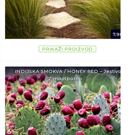
7,90
€
PRIKAŽI PROIZVOD
¨ INDIJSKA SMOKVA / HONEY RED – Jestivo /
Zimootporno ¨