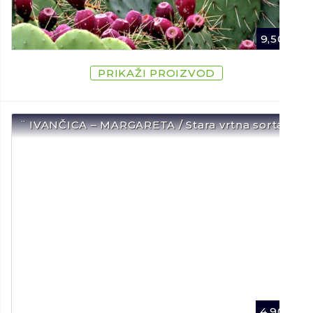
9,50
€
PRIKAŽI PROIZVOD
¨ IVANČICA – MARGARETA / Stara vrtna sorta ¨
4,90
€