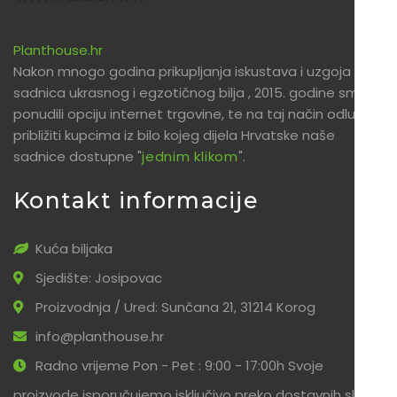
Planthouse.hr
Nakon mnogo godina prikupljanja iskustava i uzgoja
sadnica ukrasnog i egzotičnog bilja , 2015. godine smo
ponudili opciju internet trgovine, te na taj način odlučili
približiti kupcima iz bilo kojeg dijela Hrvatske naše
sadnice dostupne "
jednim klikom
".
Kontakt informacije
Kuća biljaka
Sjedište: Josipovac
Proizvodnja / Ured: Sunčana 21, 31214 Korog
info@planthouse.hr
Radno vrijeme Pon - Pet : 9:00 - 17:00h Svoje
proizvode isporučujemo isključivo preko dostavnih službi