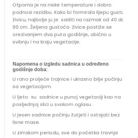
Otporna je na niske temperature i dobro
podnosi rezidbu. Kako bi formirala lijepu gustu
živicu, najbolje ju je saditi na razmak od 40 do
90 cm. Željena gustoća živice postiže se
orezivanjem dva puta godišnje, obično u
svibnju i na kraju vegetacije.
Napomena o izgledu sadnica u određeno
godišnje doba
:
U rano proljeće trajnice i ukrasno bilje počinju
sa vegetacijom.
U ljeto su sadnice u punoj vegetaciji kao na
posljednjoj slici u svakom oglasu.
U jesen sadnice počinju žutjeti i ostajati bez
lisne mase.
U zimskom periodu, sve do početka travnja