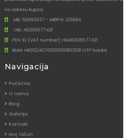
na adresu kupca.
MB: 50093037 - MIBPG: 231684
OIB: 46306577421
PDV ID (VAT number): HR46306577421
IBAN: HR0524070001100080358 OTP banka
Navigacija
Početna
O nama
Blog
Galerija
Kontakt
Moj račun