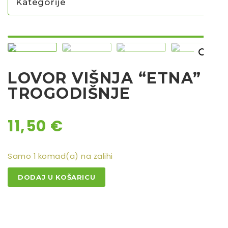
Kategorije
NOVO U PONUDI SADNICA
SADNICE
LOVOR VIŠNJA “ETNA” /
UKRASNO BILJE I TRAJNICE
TROGODIŠNJE
GRMOVI/DRVEĆE
HIT SEZONE*** VRTNI SLJEZOVI
11,50
€
UKRASNE TRAVE
HORTENZIJE
LJEKOVITO I ZAČINSKO
Samo 1 komad(a) na zalihi
VOĆE / BOBIČASTO VOĆE
LOVOR
DODAJ U KOŠARICU
VIŠNJA
Sjeme
"ETNA"
/
TROGODIŠNJE
Sjeme povrća
količina
Rajčice