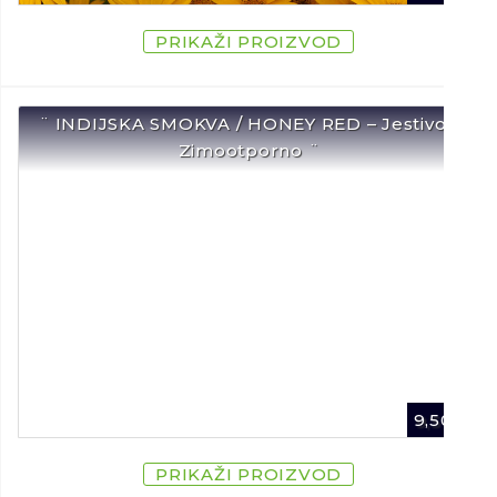
PRIKAŽI PROIZVOD
¨ INDIJSKA SMOKVA / HONEY RED – Jestivo /
Zimootporno ¨
9,50
€
PRIKAŽI PROIZVOD