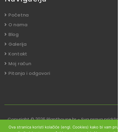
Početna
O nama
Blog
Galerija
Kontakt
Moj račun
Pitanja i odgovori
Copyright © 2026 Planthouse.hr - Sva prava pridržana
Ova stranica koristi kolačiće (engl. Cookies) kako bi vam pružili