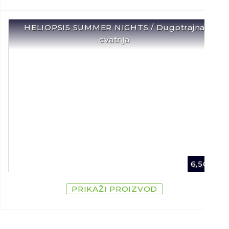
HELIOPSIS SUMMER NIGHTS / Dugotrajna
cvatnja
6,50
€
PRIKAŽI PROIZVOD