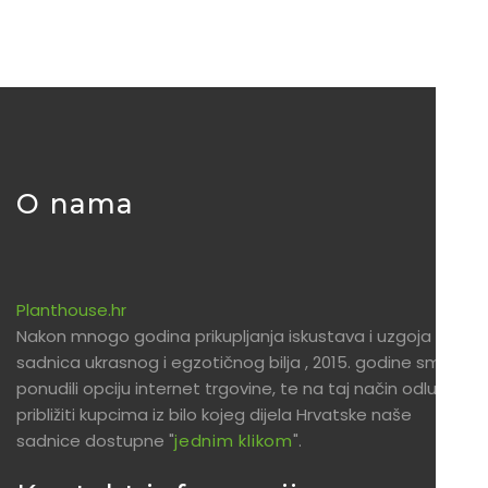
O nama
Planthouse.hr
Nakon mnogo godina prikupljanja iskustava i uzgoja
sadnica ukrasnog i egzotičnog bilja , 2015. godine smo
ponudili opciju internet trgovine, te na taj način odlučili
približiti kupcima iz bilo kojeg dijela Hrvatske naše
sadnice dostupne "
jednim klikom
".