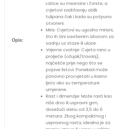
Latice su mesnate i čvrste, a
cvjetovi zadržavaju oblik
tulipana čak i kada su potpuno
otvoreni.
Miris: Cvjetovi su ugodno mirisni,
što ih čini savršenim izborom za
Opis:
sadnju uz staze ili ulaze.
Vrijeme cvatnje: Cvjeta rano u
proljeće (ožujak/travanj),
najčešće prije nego što se
pojave listovi. Ponekad može
ponovno procvjetati u kasno
ljeto ako su temperature
umjerene.
Rast i dimenzije: Može rasti kao
niže drvo ili uspravni grm,
dosežući visinu od 3,5 do 6
metara. Zbog kompaktnog i
uspravnog rasta, idealna je za