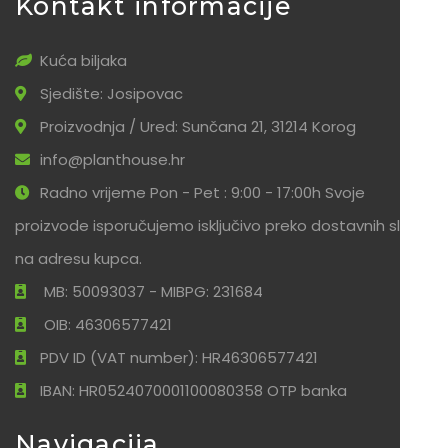
Kontakt informacije
Kuća biljaka
Sjedište: Josipovac
Proizvodnja / Ured: Sunčana 21, 31214 Korog
info@planthouse.hr
Radno vrijeme Pon - Pet : 9:00 - 17:00h Svoje
proizvode isporučujemo isključivo preko dostavnih službi
na adresu kupca.
MB: 50093037 - MIBPG: 231684
OIB: 46306577421
PDV ID (VAT number): HR46306577421
IBAN: HR0524070001100080358 OTP banka
Navigacija