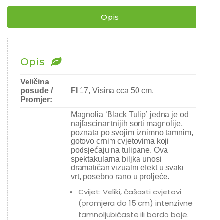
količina
Chili
Opis
Ostalo sjeme
Opis
Veličina
posude /
FI
17, Visina cca 50 cm.
Promjer:
Magnolia ‘Black Tulip’ jedna je od
najfascinantnijih sorti magnolije,
poznata po svojim iznimno tamnim,
gotovo crnim cvjetovima koji
podsjećaju na tulipane. Ova
spektakularna biljka unosi
dramatičan vizualni efekt u svaki
vrt, posebno rano u proljeće.
Cvijet: Veliki, čašasti cvjetovi
(promjera do 15 cm) intenzivne
tamnoljubičaste ili bordo boje.