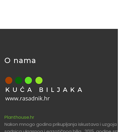
O nama
Planthouse.hr
Nakon mnogo godina prikupljanja iskustava i uzgoja
sadnica ukrasnog i egzotičnog bilja , 2015. godine smo