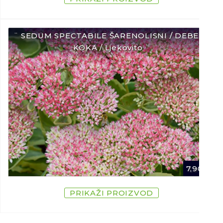
¨ SEDUM SPECTABILE ŠARENOLISNI / DEBELA
KOKA / Ljekovito ¨
7,90
€
PRIKAŽI PROIZVOD