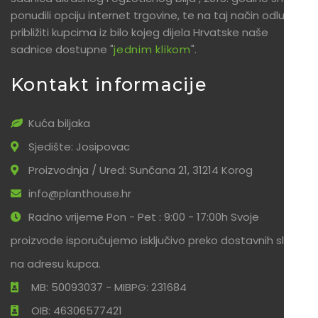
ponudili opciju internet trgovine, te na taj način odlučili
približiti kupcima iz bilo kojeg dijela Hrvatske naše
sadnice dostupne "
jednim klikom
".
Kontakt informacije
Kuća biljaka
Sjedište: Josipovac
Proizvodnja / Ured: Sunčana 21, 31214 Korog
info@planthouse.hr
Radno vrijeme Pon - Pet : 9:00 - 17:00h Svoje
proizvode isporučujemo isključivo preko dostavnih službi
na adresu kupca.
MB: 50093037 - MIBPG: 231684
OIB: 46306577421