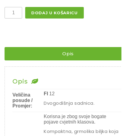
Sjeme povrća
¨
DODAJ U KOŠARICU
MIRISNA
Rajčice
I
AROMATIČNA
Chili
KADULJA
Ostalo sjeme
/
SALVIA
LILAC
LIPSTICK
Opis
¨
količina
Opis
FI
12
Veličina
posude /
Dvogodišnja sadnica.
Promjer:
Korisna je zbog svoje bogate
pojave cvjetnih klasova.
Kompaktna, grmolika biljka koja