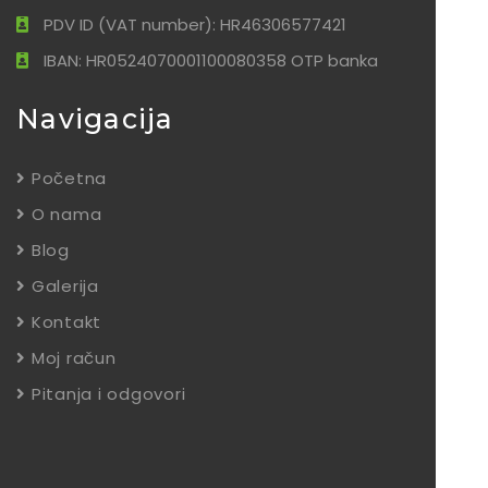
PDV ID (VAT number): HR46306577421
IBAN: HR0524070001100080358 OTP banka
Navigacija
Početna
O nama
Blog
Galerija
Kontakt
Moj račun
Pitanja i odgovori