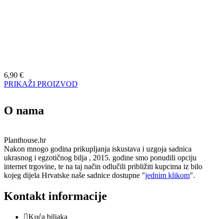
6,90
€
PRIKAŽI PROIZVOD
O nama
Planthouse.hr
Nakon mnogo godina prikupljanja iskustava i uzgoja sadnica
ukrasnog i egzotičnog bilja , 2015. godine smo ponudili opciju
internet trgovine, te na taj način odlučili približiti kupcima iz bilo
kojeg dijela Hrvatske naše sadnice dostupne "
jednim klikom
".
Kontakt informacije
Kuća biljaka