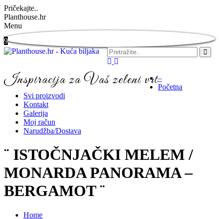
Pričekajte..
Planthouse.hr
Menu
9
Inspiracija za Vaš zeleni vrt
–
Početna
Svi proizvodi
Kontakt
Galerija
Moj račun
Narudžba/Dostava
¨ ISTOČNJAČKI MELEM /
MONARDA PANORAMA –
BERGAMOT ¨
Home