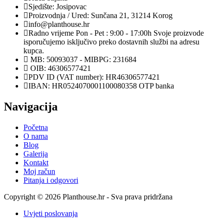
Sjedište: Josipovac
Proizvodnja / Ured: Sunčana 21, 31214 Korog
info@planthouse.hr
Radno vrijeme Pon - Pet : 9:00 - 17:00h Svoje proizvode
isporučujemo isključivo preko dostavnih službi na adresu
kupca.
MB: 50093037 - MIBPG: 231684
OIB: 46306577421
PDV ID (VAT number): HR46306577421
IBAN: HR0524070001100080358 OTP banka
Navigacija
Početna
O nama
Blog
Galerija
Kontakt
Moj račun
Pitanja i odgovori
Copyright © 2026 Planthouse.hr - Sva prava pridržana
Uvjeti poslovanja