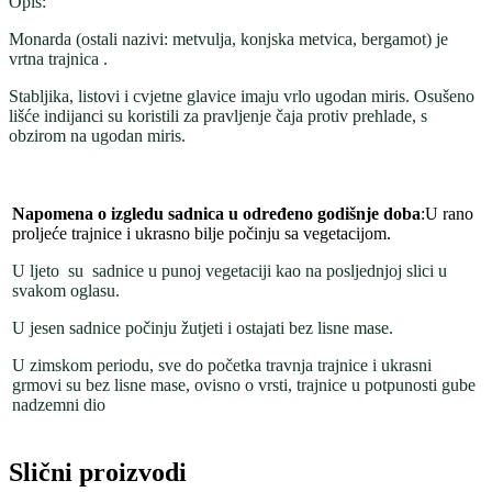
Opis:
Monarda (ostali nazivi: metvulja, konjska metvica, bergamot) je
vrtna trajnica .
Stabljika, listovi i cvjetne glavice imaju vrlo ugodan miris. Osušeno
lišće indijanci su koristili za pravljenje čaja protiv prehlade, s
obzirom na ugodan miris.
Napomena o izgledu sadnica u određeno godišnje doba
:U rano
proljeće trajnice i ukrasno bilje počinju sa vegetacijom.
U ljeto su sadnice u punoj vegetaciji kao na posljednjoj slici u
svakom oglasu.
U jesen sadnice počinju žutjeti i ostajati bez lisne mase.
U zimskom periodu, sve do početka travnja trajnice i ukrasni
grmovi su bez lisne mase, ovisno o vrsti, trajnice u potpunosti gube
nadzemni dio
Slični proizvodi