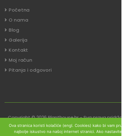
Početna
O nama
Blog
Galerija
Kontakt
Moj račun
Pitanja i odgovori
Copyright © 2026 Planthouse.hr - Sva prava pridržana
Ova stranica koristi kolačiće (engl. Cookies) kako bi vam pružili
Uvjeti poslovanja
Reklamacije
Zaštita podataka
najbolje iskustvo na našoj internet stranici. Ako nastavite