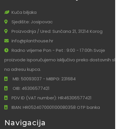
Kuća biljaka
Sjedište: Josipovac
Proizvodnja / Ured: Sunčana 21, 31214 Korog
info@planthouse.hr
Radno vrijeme Pon - Pet : 9:00 - 17:00h Svoje
proizvode isporučujemo isključivo preko dostavnih službi
na adresu kupca.
MB: 50093037 - MIBPG: 231684
OIB: 46306577421
PDV ID (VAT number): HR46306577421
IBAN: HR0524070001100080358 OTP banka
Navigacija