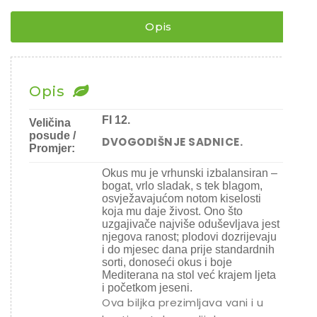
Rajčice
/
Chili
ZIMOOTPORAN
Opis
¨
Ostalo sjeme
količina
Opis
FI 12.
Veličina
posude /
DVOGODIŠNJE SADNICE.
Promjer:
Okus mu je vrhunski izbalansiran –
bogat, vrlo sladak, s tek blagom,
osvježavajućom notom kiselosti
koja mu daje živost. Ono što
uzgajivače najviše oduševljava jest
njegova ranost
; plodovi dozrijevaju
i do mjesec dana prije standardnih
sorti, donoseći okus i boje
Mediterana na stol već krajem ljeta
i početkom jeseni.
Ova biljka prezimljava vani i u