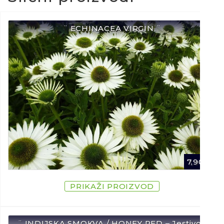
¨ ECHINACEA VIRGIN ¨
7,90
€
PRIKAŽI PROIZVOD
¨ INDIJSKA SMOKVA / HONEY RED – Jestivo /