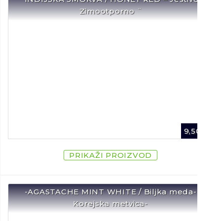
Zimootporno ¨
9,50
€
PRIKAŽI PROIZVOD
-AGASTACHE MINT WHITE / Biljka meda-
Korejska metvica-