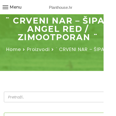
Menu
Planthouse.hr
¨ CRVENI NAR – ŠIPAK
ANGEL RED /
ZIMOOTPORAN ¨
Home
Proizvodi
¨ CRVENI NAR – ŠIPAK…