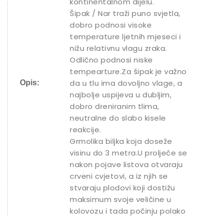
kontinentalnom dijelu.
Šipak / Nar traži puno svjetla,
dobro podnosi visoke
temperature ljetnih mjeseci i
nižu relativnu vlagu zraka.
Odlično podnosi niske
tempearture.Za šipak je važno
da u tlu ima dovoljno vlage, a
Opis:
najbolje uspijeva u dubljim,
dobro dreniranim tlima,
neutralne do slabo kisele
reakcije.
Grmolika biljka koja doseže
visinu do 3 metra.U proljeće se
nakon pojave listova otvaraju
crveni cvjetovi, a iz njih se
stvaraju plodovi koji dostižu
maksimum svoje veličine u
kolovozu i tada počinju polako