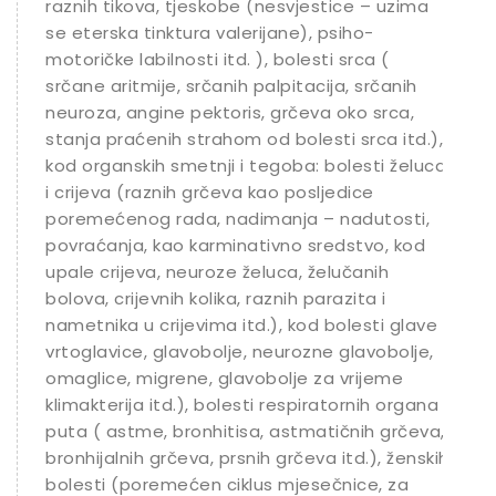
raznih tikova, tjeskobe (nesvjestice – uzima
se eterska tinktura valerijane), psiho-
motoričke labilnosti itd. ), bolesti srca (
srčane aritmije, srčanih palpitacija, srčanih
neuroza, angine pektoris, grčeva oko srca,
stanja praćenih strahom od bolesti srca itd.),
kod organskih smetnji i tegoba: bolesti želuca
i crijeva (raznih grčeva kao posljedice
poremećenog rada, nadimanja – nadutosti,
povraćanja, kao karminativno sredstvo, kod
upale crijeva, neuroze želuca, želučanih
bolova, crijevnih kolika, raznih parazita i
nametnika u crijevima itd.), kod bolesti glave (
vrtoglavice, glavobolje, neurozne glavobolje,
omaglice, migrene, glavobolje za vrijeme
klimakterija itd.), bolesti respiratornih organa i
puta ( astme, bronhitisa, astmatičnih grčeva,
bronhijalnih grčeva, prsnih grčeva itd.), ženskih
bolesti (poremećen ciklus mjesečnice, za