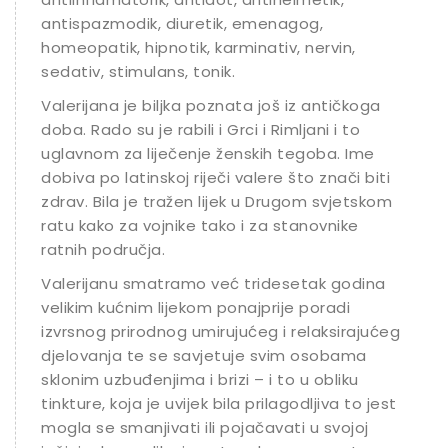
antispazmodik, diuretik, emenagog,
homeopatik, hipnotik, karminativ, nervin,
sedativ, stimulans, tonik.
Valerijana je biljka poznata još iz antičkoga
doba. Rado su je rabili i Grci i Rimljani i to
uglavnom za liječenje ženskih tegoba. Ime
dobiva po latinskoj riječi valere što znači biti
zdrav. Bila je tražen lijek u Drugom svjetskom
ratu kako za vojnike tako i za stanovnike
ratnih područja.
Valerijanu smatramo već tridesetak godina
velikim kućnim lijekom ponajprije poradi
izvrsnog prirodnog umirujućeg i relaksirajućeg
djelovanja te se savjetuje svim osobama
sklonim uzbuđenjima i brizi – i to u obliku
tinkture, koja je uvijek bila prilagodljiva to jest
mogla se smanjivati ili pojačavati u svojoj