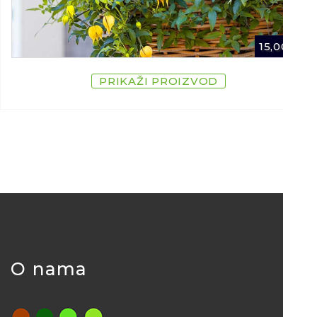
15,00
€
PRIKAŽI PROIZVOD
O nama