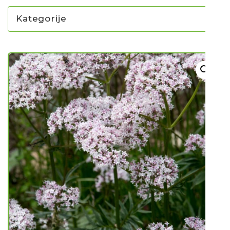
Kategorije
NOVO U PONUDI SADNICA
SADNICE
UKRASNO BILJE I TRAJNICE
GRMOVI/DRVEĆE
HIT SEZONE*** VRTNI SLJEZOVI
UKRASNE TRAVE
HORTENZIJE
LJEKOVITO I ZAČINSKO
VOĆE / BOBIČASTO VOĆE
Sjeme
Sjeme povrća