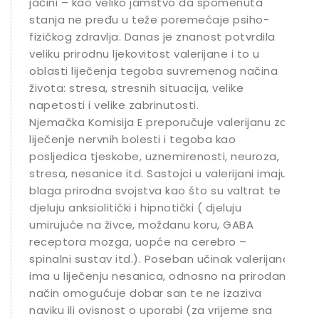
jačini – kao veliko jamstvo da spomenuta
stanja ne pređu u teže poremećaje psiho-
fizičkog zdravlja. Danas je znanost potvrdila
veliku prirodnu ljekovitost valerijane i to u
oblasti liječenja tegoba suvremenog načina
života: stresa, stresnih situacija, velike
napetosti i velike zabrinutosti.
Njemačka Komisija E preporučuje valerijanu za
liječenje nervnih bolesti i tegoba kao
posljedica tjeskobe, uznemirenosti, neuroza,
stresa, nesanice itd. Sastojci u valerijani imaju
blaga prirodna svojstva kao što su valtrat te
djeluju anksiolitički i hipnotički ( djeluju
umirujuće na živce, moždanu koru, GABA
receptora mozga, uopće na cerebro –
spinalni sustav itd.). Poseban učinak valerijana
ima u liječenju nesanica, odnosno na prirodan
način omogućuje dobar san te ne izaziva
naviku ili ovisnost o uporabi (za vrijeme sna