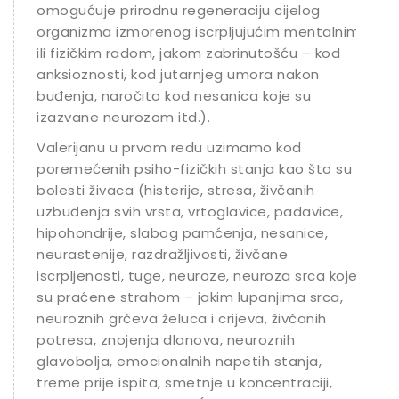
omogućuje prirodnu regeneraciju cijelog
organizma izmorenog iscrpljujućim mentalnim
ili fizičkim radom, jakom zabrinutošću – kod
anksioznosti, kod jutarnjeg umora nakon
buđenja, naročito kod nesanica koje su
izazvane neurozom itd.).
Valerijanu u prvom redu uzimamo kod
poremećenih psiho-fizičkih stanja kao što su
bolesti živaca (histerije, stresa, živčanih
uzbuđenja svih vrsta, vrtoglavice, padavice,
hipohondrije, slabog pamćenja, nesanice,
neurastenije, razdražljivosti, živčane
iscrpljenosti, tuge, neuroze, neuroza srca koje
su praćene strahom – jakim lupanjima srca,
neuroznih grčeva želuca i crijeva, živčanih
potresa, znojenja dlanova, neuroznih
glavobolja, emocionalnih napetih stanja,
treme prije ispita, smetnje u koncentraciji,