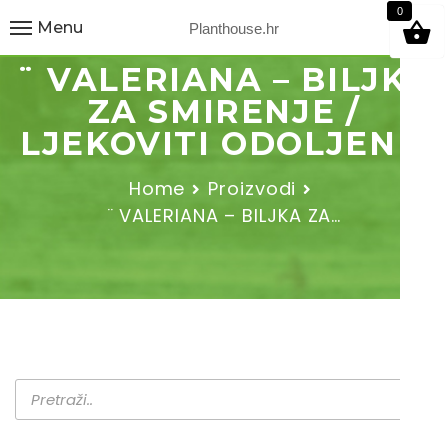
9
0
Menu
Planthouse.hr
¨ VALERIANA – BILJKA
ZA SMIRENJE /
LJEKOVITI ODOLJEN ¨
Home
Proizvodi
¨ VALERIANA – BILJKA ZA…