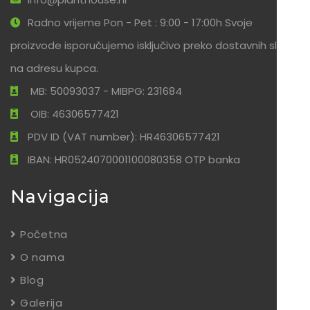
Radno vrijeme Pon - Pet : 9:00 - 17:00h Svoje
proizvode isporučujemo isključivo preko dostavnih službi
na adresu kupca.
MB: 50093037 - MIBPG: 231684
OIB: 46306577421
PDV ID (VAT number): HR46306577421
IBAN: HR0524070001100080358 OTP banka
Navigacija
Početna
O nama
Blog
Galerija