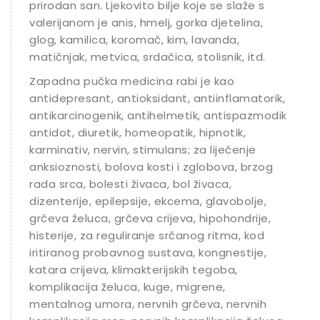
prirodan san. Ljekovito bilje koje se slaže s
valerijanom je anis, hmelj, gorka djetelina,
glog, kamilica, koromač, kim, lavanda,
matičnjak, metvica, srdačica, stolisnik, itd.
Zapadna pučka medicina rabi je kao
antidepresant, antioksidant, antiinflamatorik,
antikarcinogenik, antihelmetik, antispazmodik,
antidot, diuretik, homeopatik, hipnotik,
karminativ, nervin, stimulans; za liječenje
anksioznosti, bolova kosti i zglobova, brzog
rada srca, bolesti živaca, bol živaca,
dizenterije, epilepsije, ekcema, glavobolje,
grčeva želuca, grčeva crijeva, hipohondrije,
histerije, za reguliranje srčanog ritma, kod
iritiranog probavnog sustava, kongnestije,
katara crijeva, klimakterijskih tegoba,
komplikacija želuca, kuge, migrene,
mentalnog umora, nervnih grčeva, nervnih