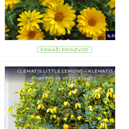
6,50
€
PRIKAŽI PROIZVOD
¨ CLEMATIS LITTLE LEMONS – KLEMATIS /
Pogodan za uzgoj u tegli ¨