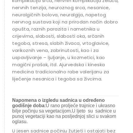
komplikacija srca, nervnih komplikacija želuca,
nervnih tenzija, neuroznog srca, nesanice,
neuralgičnih bolova, neuralgija, napetog
nervnog sustava koji na prirodan način dobro
opušta, raznih parazita i nametnika u
crijevima, slabosti, slabosti oka, srčanih
tegoba, stresa, slabih živaca, vrtoglavice,
varikoznih vena, zabrinutosti, kao i za
uspavljivanje – ljuljanje, u kozmetici, kao
magični prašak, itd. Ajurvedska i kineska
medicina tradicionalno rabe valerijanu za
liječenje nesanica i tegoba sa živcima.
Napomena o izgledu sadnica u određeno
godišnje doba
:U rano proljeće trajnice i ukrasno
bilje počinju sa vegetacijom.U ljeto su sadnice u
punoj vegetaciji kao na posljednjoj slici u svakom
oglasu.
U jesen sadnice počinju žutjeti i ostajati bez