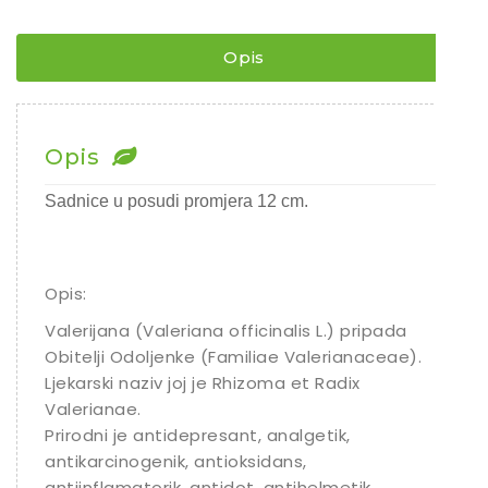
/
LJEKOVITI
ODOLJEN
Opis
¨
količina
Opis
Sadnice u posudi promjera 12 cm.
Opis:
Valerijana (Valeriana officinalis L.) pripada
Obitelji Odoljenke (Familiae Valerianaceae).
Ljekarski naziv joj je Rhizoma et Radix
Valerianae.
Prirodni je antidepresant, analgetik,
antikarcinogenik, antioksidans,
antiinflamatorik, antidot, antihelmetik,