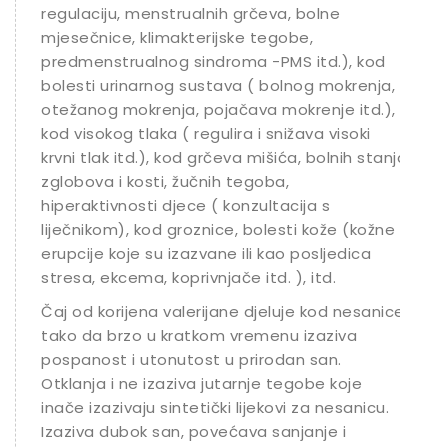
regulaciju, menstrualnih grčeva, bolne
mjesečnice, klimakterijske tegobe,
predmenstrualnog sindroma -PMS itd.), kod
bolesti urinarnog sustava ( bolnog mokrenja,
otežanog mokrenja, pojačava mokrenje itd.),
kod visokog tlaka ( regulira i snižava visoki
krvni tlak itd.), kod grčeva mišića, bolnih stanja
zglobova i kosti, žučnih tegoba,
hiperaktivnosti djece ( konzultacija s
liječnikom), kod groznice, bolesti kože (kožne
erupcije koje su izazvane ili kao posljedica
stresa, ekcema, koprivnjače itd. ), itd.
Čaj od korijena valerijane djeluje kod nesanice
tako da brzo u kratkom vremenu izaziva
pospanost i utonutost u prirodan san.
Otklanja i ne izaziva jutarnje tegobe koje
inače izazivaju sintetički lijekovi za nesanicu.
Izaziva dubok san, povećava sanjanje i