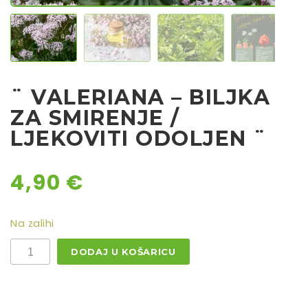
Rajčice
Chili
Ostalo sjeme
¨ VALERIANA – BILJKA
ZA SMIRENJE /
LJEKOVITI ODOLJEN ¨
4,90
€
Na zalihi
¨
DODAJ U KOŠARICU
VALERIANA
-
BILJKA
ZA
SMIRENJE