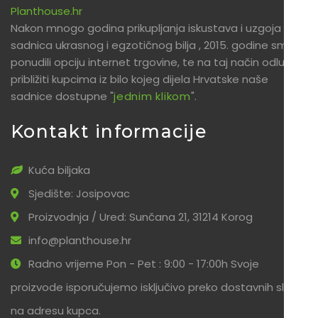
Planthouse.hr
Nakon mnogo godina prikupljanja iskustava i uzgoja
sadnica ukrasnog i egzotičnog bilja , 2015. godine smo
ponudili opciju internet trgovine, te na taj način odlučili
približiti kupcima iz bilo kojeg dijela Hrvatske naše
sadnice dostupne "
jednim klikom
".
Kontakt informacije
Kuća biljaka
Sjedište: Josipovac
Proizvodnja / Ured: Sunčana 21, 31214 Korog
info@planthouse.hr
Radno vrijeme Pon - Pet : 9:00 - 17:00h Svoje
proizvode isporučujemo isključivo preko dostavnih službi
na adresu kupca.