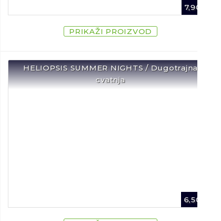
7,90
€
PRIKAŽI PROIZVOD
HELIOPSIS SUMMER NIGHTS / Dugotrajna
cvatnja
6,50
€