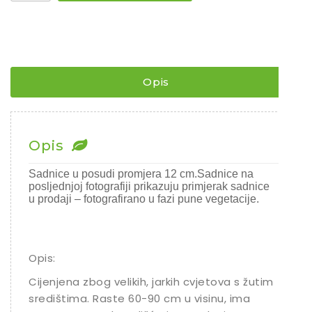
IVANČICA
Sjeme povrća
/
TANACETUM
Rajčice
GIANT
¨
Chili
količina
Ostalo sjeme
Opis
Opis
Sadnice u posudi promjera 12 cm.Sadnice na
posljednjoj fotografiji prikazuju primjerak sadnice
u prodaji – fotografirano u fazi pune vegetacije.
Opis:
Cijenjena zbog velikih, jarkih cvjetova s žutim
središtima. Raste 60-90 cm u visinu, ima