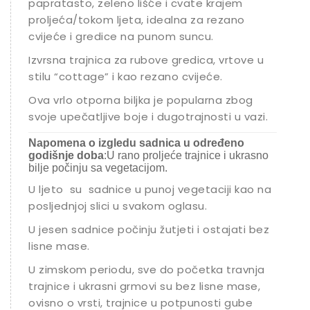
papratasto, zeleno lišće i cvate krajem
proljeća/tokom ljeta, idealna za rezano
cvijeće i gredice na punom suncu.
Izvrsna trajnica za rubove gredica, vrtove u
stilu “cottage” i kao rezano cvijeće.
Ova vrlo otporna biljka je popularna zbog
svoje upečatljive boje i dugotrajnosti u vazi.
Napomena o izgledu sadnica u određeno
godišnje doba
:U rano proljeće trajnice i ukrasno
bilje počinju sa vegetacijom.
U ljeto su sadnice u punoj vegetaciji kao na
posljednjoj slici u svakom oglasu.
U jesen sadnice počinju žutjeti i ostajati bez
lisne mase.
U zimskom periodu, sve do početka travnja
trajnice i ukrasni grmovi su bez lisne mase,
ovisno o vrsti, trajnice u potpunosti gube