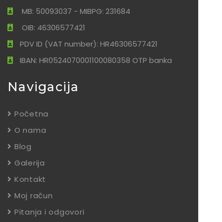
MB: 50093037 - MIBPG: 231684
OIB: 46306577421
PDV ID (VAT number): HR46306577421
IBAN: HR0524070001100080358 OTP banka
Navigacija
Početna
O nama
Blog
Galerija
Kontakt
Moj račun
Pitanja i odgovori