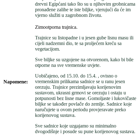
drevni Egipćani tako što su u njihovim grobnicama
pronađene zalihe te iste biljke, vjerujući da će im
vjerno služiti u zagrobnom životu.
Zimootporna trajnica.
Trajnice su listopadne i u jesen gube lisnu masu ili
cijeli nadzemni dio, te sa proljećem kreću sa
vegetacijom.
Sve biljke su uzgojene na otvorenom, kako bi bile
otporne na sve vremenske uvjete.
Uobičajeno, od 15.10. do 15.4. , ovisno o
vremenskim prilikama sadnice se u ranu jesen
Napomene:
orezuju. Trajnice prezimljavaju korijenovim
sustavom, ukrasni grmovi se orezuju i ostaju u
potpunosti bez lisne mase. Gomoljaste i lukovičaste
biljke se također povlače do zemlje. Sadnice koje
naručujete u ovom periodu provjeravate preko
korijenovog sustava.
Sve sadnice koje uzgajamo su minimalno
dvogodišnje i posude su pune korijenovog sustava.