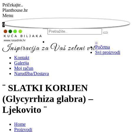
Pričekajte..
Planthouse.hr
Menu
9
–
Inspiracija za Vaš zeleni vrt
Početna
Svi proizvodi
Kontakt
Galerija
Moj račun
Narudžba/Dostava
¨ SLATKI KORIJEN
(Glycyrrhiza glabra) –
Ljekovito ¨
Home
Proizvodi