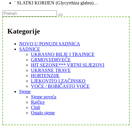
¨ SLATKI KORIJEN (Glycyrrhiza glabra)…
Kategorije
NOVO U PONUDI SADNICA
SADNICE
UKRASNO BILJE I TRAJNICE
GRMOVI/DRVEĆE
HIT SEZONE*** VRTNI SLJEZOVI
UKRASNE TRAVE
HORTENZIJE
LJEKOVITO I ZAČINSKO
VOĆE / BOBIČASTO VOĆE
Sjeme
Sjeme povrća
Rajčice
Chili
Ostalo sjeme