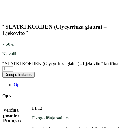
¨ SLATKI KORIJEN (Glycyrrhiza glabra) –
Ljekovito ¨
7,50
€
Na zalihi
¨ SLATKI KORIJEN (Glycyrrhiza glabra) - Ljekovito ¨ količina
Dodaj u košaricu
Opis
Opis
FI
12
Veličina
posude /
Dvogodišnja sadnica.
Promjer: