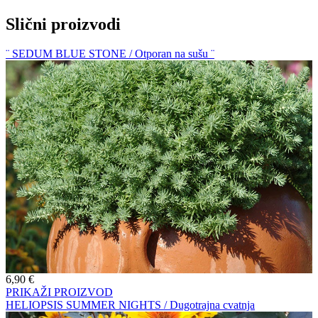
Slični proizvodi
¨ SEDUM BLUE STONE / Otporan na sušu ¨
6,90
€
PRIKAŽI PROIZVOD
HELIOPSIS SUMMER NIGHTS / Dugotrajna cvatnja