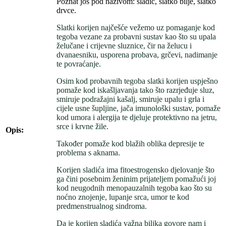
Poznat još pod nazivom: sladić, slatko bilje, slatko
drvce.
Slatki korijen najčešće vežemo uz pomaganje kod
tegoba vezane za probavni sustav kao što su upala
želučane i crijevne sluznice, čir na želucu i
dvanaesniku, usporena probava, grčevi, nadimanje
te povraćanje.
Osim kod probavnih tegoba slatki korijen uspješno
pomaže kod iskašljavanja tako što razrjeđuje sluz,
smiruje podražajni kašalj, smiruje upalu i grla i
cijele usne šupljine, jača imunološki sustav, pomaže
kod umora i alergija te djeluje protektivno na jetru,
srce i krvne žile.
Opis:
Također pomaže kod blažih oblika depresije te
problema s aknama.
Korijen sladića ima fitoestrogensko djelovanje što
ga čini posebnim ženinim prijateljem pomažući joj
kod neugodnih menopauzalnih tegoba kao što su
noćno znojenje, lupanje srca, umor te kod
predmenstrualnog sindroma.
Da je korijen sladića važna biljka govore nam i