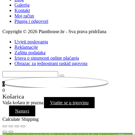
Galerija
Kontakt
Moj račun
Pitanja i odgovori
Copyright © 2026 Planthouse.hr - Sva prava pridržana
Uvjeti poslovanja
Reklamacije
Zaštita podataka
Izjava o sigurnosti online plaćanja
Obrazac za jednostrani raskid ugovora
0
0
Košarica
Vaša košara je prazna
Vratite se u trgovinu
Nastavi
Calculate Shipping