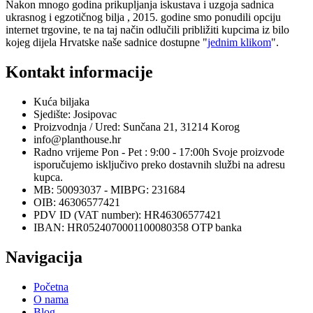
Nakon mnogo godina prikupljanja iskustava i uzgoja sadnica
ukrasnog i egzotičnog bilja , 2015. godine smo ponudili opciju
internet trgovine, te na taj način odlučili približiti kupcima iz bilo
kojeg dijela Hrvatske naše sadnice dostupne "
jednim klikom
".
Kontakt informacije
Kuća biljaka
Sjedište: Josipovac
Proizvodnja / Ured: Sunčana 21, 31214 Korog
info@planthouse.hr
Radno vrijeme Pon - Pet : 9:00 - 17:00h Svoje proizvode
isporučujemo isključivo preko dostavnih službi na adresu
kupca.
MB: 50093037 - MIBPG: 231684
OIB: 46306577421
PDV ID (VAT number): HR46306577421
IBAN: HR0524070001100080358 OTP banka
Navigacija
Početna
O nama
Blog