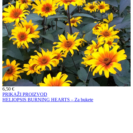
6,50
€
PRIKAŽI PROIZVOD
HELIOPSIS BURNING HEARTS – Za bukete