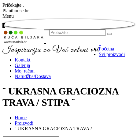
Pričekajte..
Planthouse.hr
Menu
9
–
Inspiracija za Vaš zeleni vrt
Početna
Svi proizvodi
Kontakt
Galerija
Moj račun
Narudžba/Dostava
¨ UKRASNA GRACIOZNA
TRAVA / STIPA ¨
Home
Proizvodi
¨ UKRASNA GRACIOZNA TRAVA /…