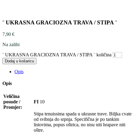
¨ UKRASNA GRACIOZNA TRAVA / STIPA ¨
7,90
€
Na zalihi
¨ UKRASNA GRACIOZNA TRAVA / STIPA ¨ količina
Dodaj u košaricu
Opis
Opis
Veličina
posude /
FI
10
Promjer:
Stipa tenuissima spada u ukrasne trave. Biljka cvate
od svibnja do srpnja. Specifična je po tankim
listovima, popus oštrica, no nisu niti hrapave niti
oštre.