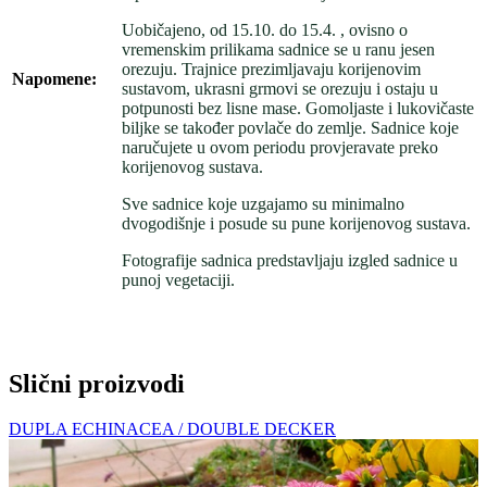
Uobičajeno, od 15.10. do 15.4. , ovisno o
vremenskim prilikama sadnice se u ranu jesen
orezuju. Trajnice prezimljavaju korijenovim
Napomene:
sustavom, ukrasni grmovi se orezuju i ostaju u
potpunosti bez lisne mase. Gomoljaste i lukovičaste
biljke se također povlače do zemlje. Sadnice koje
naručujete u ovom periodu provjeravate preko
korijenovog sustava.
Sve sadnice koje uzgajamo su minimalno
dvogodišnje i posude su pune korijenovog sustava.
Fotografije sadnica predstavljaju izgled sadnice u
punoj vegetaciji.
Slični proizvodi
DUPLA ECHINACEA / DOUBLE DECKER