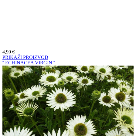
4,90
€
PRIKAŽI PROIZVOD
¨ ECHINACEA VIRGIN ¨