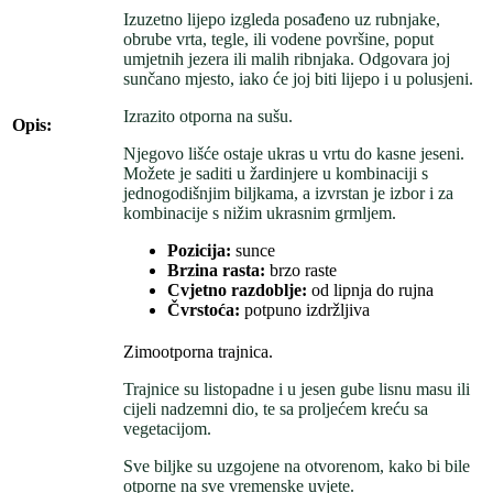
Izuzetno lijepo izgleda posađeno uz rubnjake,
obrube vrta, tegle, ili vodene površine, poput
umjetnih jezera ili malih ribnjaka. Odgovara joj
sunčano mjesto, iako će joj biti lijepo i u polusjeni.
Izrazito otporna na sušu.
Opis:
Njegovo lišće ostaje ukras u vrtu do kasne jeseni.
Možete je saditi u žardinjere u kombinaciji s
jednogodišnjim biljkama, a izvrstan je izbor i za
kombinacije s nižim ukrasnim grmljem.
Pozicija:
sunce
Brzina rasta:
brzo raste
Cvjetno razdoblje:
od lipnja do rujna
Čvrstoća:
potpuno izdržljiva
Zimootporna trajnica.
Trajnice su listopadne i u jesen gube lisnu masu ili
cijeli nadzemni dio, te sa proljećem kreću sa
vegetacijom.
Sve biljke su uzgojene na otvorenom, kako bi bile
otporne na sve vremenske uvjete.