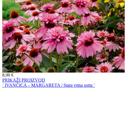
8,90
€
PRIKAŽI PROIZVOD
¨ IVANČICA – MARGARETA / Stara vrtna sorta ¨