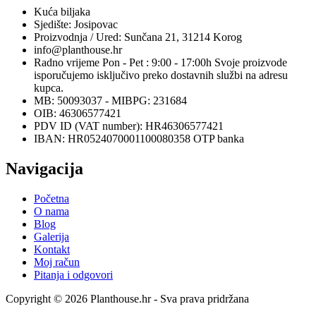
Kuća biljaka
Sjedište: Josipovac
Proizvodnja / Ured: Sunčana 21, 31214 Korog
info@planthouse.hr
Radno vrijeme Pon - Pet : 9:00 - 17:00h Svoje proizvode
isporučujemo isključivo preko dostavnih službi na adresu
kupca.
MB: 50093037 - MIBPG: 231684
OIB: 46306577421
PDV ID (VAT number): HR46306577421
IBAN: HR0524070001100080358 OTP banka
Navigacija
Početna
O nama
Blog
Galerija
Kontakt
Moj račun
Pitanja i odgovori
Copyright © 2026 Planthouse.hr - Sva prava pridržana