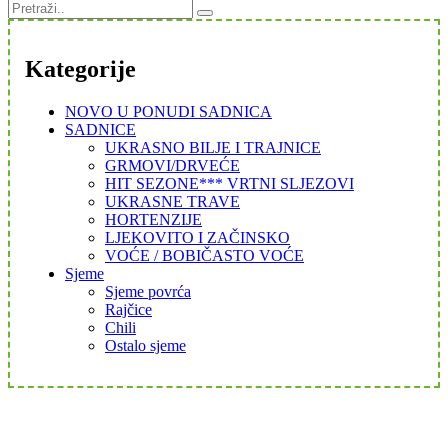
Kategorije
NOVO U PONUDI SADNICA
SADNICE
UKRASNO BILJE I TRAJNICE
GRMOVI/DRVEĆE
HIT SEZONE*** VRTNI SLJEZOVI
UKRASNE TRAVE
HORTENZIJE
LJEKOVITO I ZAČINSKO
VOĆE / BOBIČASTO VOĆE
Sjeme
Sjeme povrća
Rajčice
Chili
Ostalo sjeme