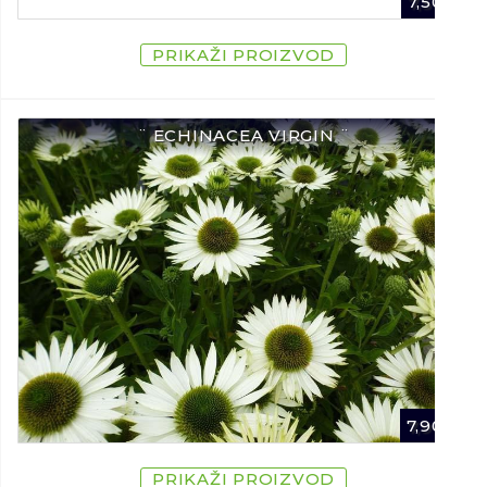
7,50
€
PRIKAŽI PROIZVOD
¨ ECHINACEA VIRGIN ¨
7,90
€
PRIKAŽI PROIZVOD