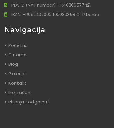
PDV ID (VAT number): HR46306577421
IBAN: HR0524070001100080358 OTP banka
Navigacija
Početna
O nama
Blog
Galerija
Kontakt
Moj račun
Pitanja i odgovori