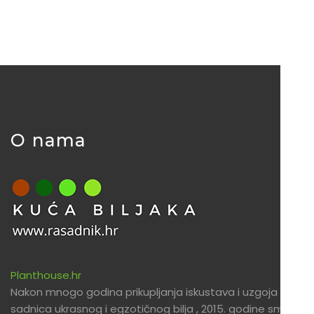
O nama
Planthouse.hr
Nakon mnogo godina prikupljanja iskustava i uzgoja
sadnica ukrasnog i egzotičnog bilja , 2015. godine smo