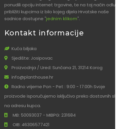
ponudili opciju internet trgovine, te na taj način odlučili
približiti kupcima iz bilo kojeg dijela Hrvatske naše
sadnice dostupne "
jednim klikom
".
Kontakt informacije
Kuća biljaka
Sjedište: Josipovac
Proizvodnja / Ured: Sunčana 21, 31214 Korog
info@planthouse.hr
Radno vrijeme Pon - Pet : 9:00 - 17:00h Svoje
proizvode isporučujemo isključivo preko dostavnih službi
na adresu kupca.
MB: 50093037 - MIBPG: 231684
OIB: 46306577421