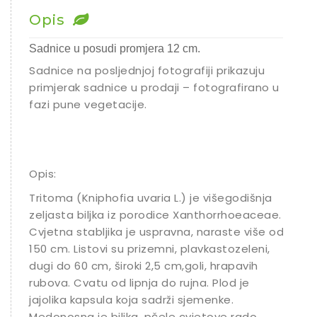
Opis
Sadnice u posudi promjera 12 cm.
Sadnice na posljednjoj fotografiji prikazuju
primjerak sadnice u prodaji – fotografirano u
fazi pune vegetacije.
Opis:
Tritoma (Kniphofia uvaria L.) je višegodišnja
zeljasta biljka iz porodice Xanthorrhoeaceae.
Cvjetna stabljika je uspravna, naraste više od
150 cm. Listovi su prizemni, plavkastozeleni,
dugi do 60 cm, široki 2,5 cm,goli, hrapavih
rubova. Cvatu od lipnja do rujna. Plod je
jajolika kapsula koja sadrži sjemenke.
Medonosna je biljka, pčele cvjetove rado