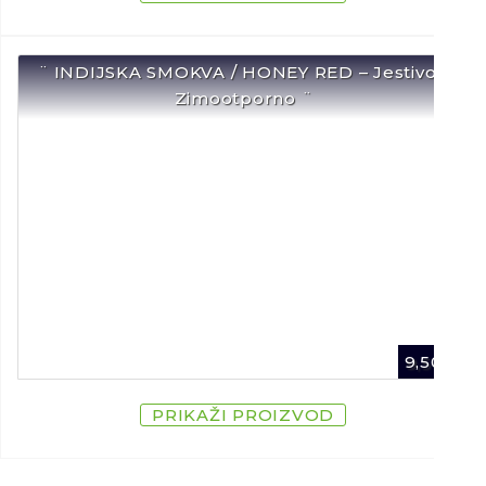
¨ INDIJSKA SMOKVA / HONEY RED – Jestivo /
Zimootporno ¨
9,50
€
PRIKAŽI PROIZVOD