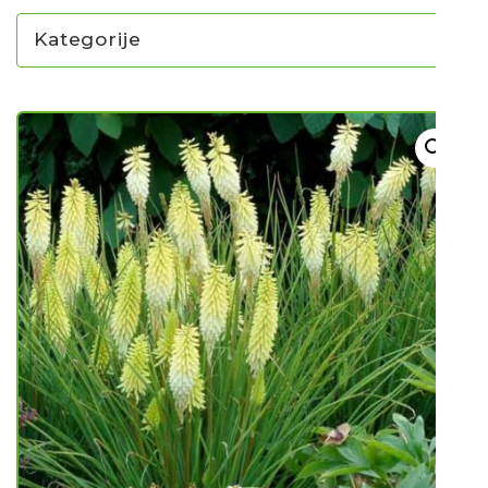
Kategorije
NOVO U PONUDI SADNICA
SADNICE
UKRASNO BILJE I TRAJNICE
GRMOVI/DRVEĆE
HIT SEZONE*** VRTNI SLJEZOVI
UKRASNE TRAVE
HORTENZIJE
LJEKOVITO I ZAČINSKO
VOĆE / BOBIČASTO VOĆE
Sjeme
Sjeme povrća